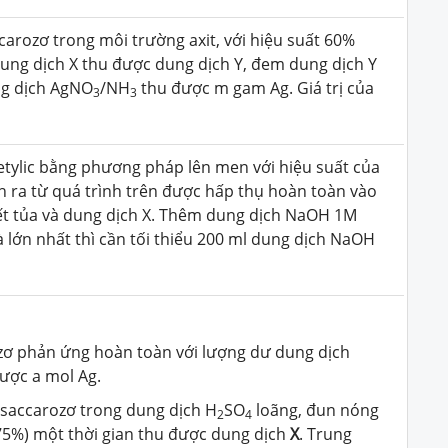
arozơ trong môi trường axit, với hiệu suất 60%
ung dịch X thu được dung dịch Y, đem dung dịch Y
ng dịch AgNO
/NH
thu được m gam Ag. Giá trị của
3
3
etylic bằng phương pháp lên men với hiệu suất của
h ra từ quá trình trên được hấp thụ hoàn toàn vào
ết tủa và dung dịch X. Thêm dung dịch NaOH 1M
là lớn nhất thì cần tối thiểu 200 ml dung dịch NaOH
ơ phản ứng hoàn toàn với lượng dư dung dịch
được a mol Ag.
saccarozơ trong dung dịch H
SO
loãng, đun nóng
2
4
75%) một thời gian thu được dung dịch
X
. Trung