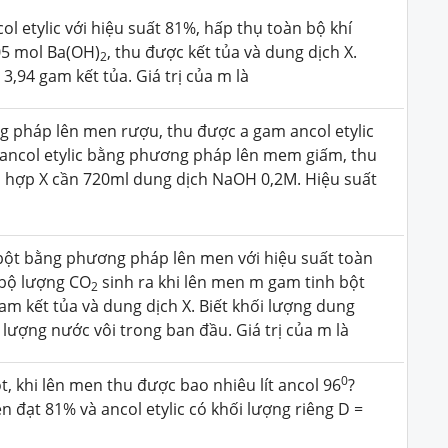
 etylic với hiệu suất 81%, hấp thụ toàn bộ khí
05 mol Ba(OH)
, thu được kết tủa và dung dịch X.
2
3,94 gam kết tủa. Giá trị của m là
 pháp lên men rượu, thu được a gam ancol etylic
m ancol etylic bằng phương pháp lên mem giấm, thu
 hợp X cần 720ml dung dịch NaOH 0,2M. Hiệu suất
h bột bằng phương pháp lên men với hiệu suất toàn
 bộ lượng CO
sinh ra khi lên men m gam tinh bột
2
am kết tủa và dung dịch X. Biết khối lượng dung
 lượng nước vôi trong ban đầu. Giá trị của m là
0
, khi lên men thu được bao nhiêu lít ancol 96
?
n đạt 81% và ancol etylic có khối lượng riêng D =