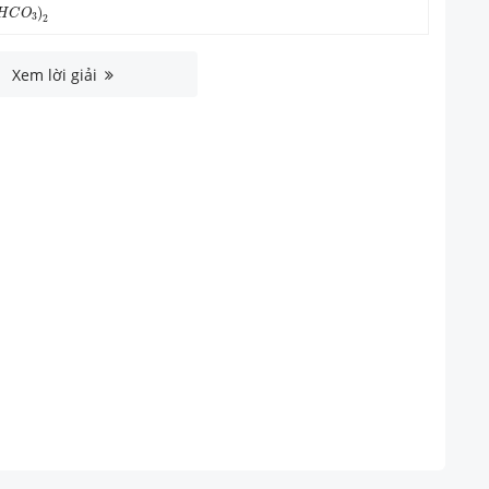
)
H
C
O
3
2
Xem lời giải