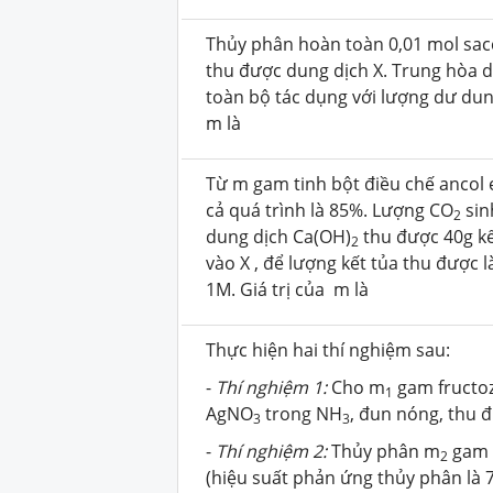
Thủy phân hoàn toàn 0,01 mol sacc
thu được dung dịch X.
Trung hòa d
toàn bộ tác dụng với lượng dư du
m là
Từ m gam tinh bột điều chế ancol 
cả quá trình là 85%. Lượng CO
sin
2
dung dịch Ca(OH)
thu được 40g k
2
vào X , để lượng kết tủa thu được 
1M. Giá trị của m là
Thực hiện hai thí nghiệm sau:
-
Thí nghiệm 1:
Cho m
gam fructoz
1
AgNO
trong NH
, đun nóng, thu 
3
3
-
Thí nghiệm 2:
Thủy phân m
gam 
2
(hiệu suất phản ứng thủy phân là 