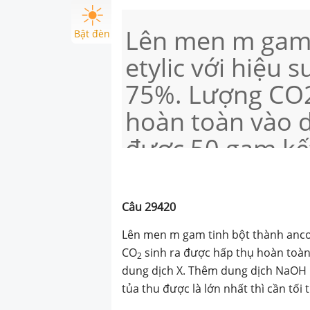
Lên men m gam 
Bật đèn
etylic với hiệu s
75%. Lượng CO2
hoàn toàn vào 
được 50 gam kết
Thêm dung dịc
dịch X, thu được
Câu
29420
tủa thu được là 
Lên men m gam tinh bột thành ancol 
thiểu 100ml dun
CO
sinh ra được hấp thụ hoàn toàn
2
dung dịch X. Thêm dung dịch NaOH 1
của m là
tủa thu được là lớn nhất thì cần tối