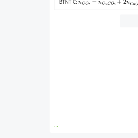
BTNT C:
=
+
2
n
n
n
(
C
O
C
a
C
O
C
a
2
3
...