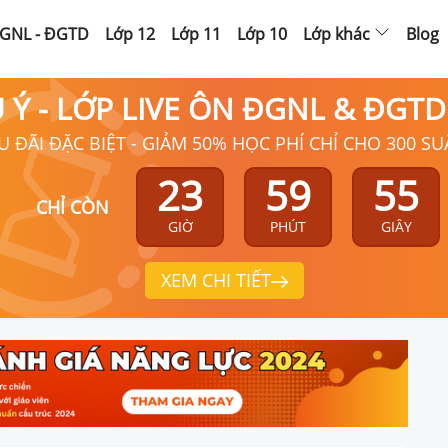
GNL - ĐGTD
Lớp 12
Lớp 11
Lớp 10
Lớp khác
Blog
Ú Ý - LỚP LIVE ÔN ĐGNL & ĐGT
U ĐÃI ĐẶC BIỆT - GIẢM 50% HỌC PHÍ CHỈ CHO 300 SU
23
59
54
CHỈ CÒN
GIỜ
PHÚT
GIÂY
XEM CHI TIẾT