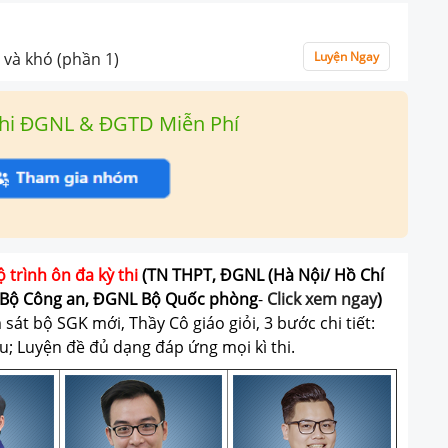
 và khó (phần 1)
Luyện Ngay
hi ĐGNL & ĐGTD Miễn Phí
ộ trình ôn đa kỳ thi
(TN THPT, ĐGNL (Hà Nội/ Hồ Chí
Bộ Công an, ĐGNL Bộ Quốc phòng
-
Click xem ngay
)
át bộ SGK mới, Thầy Cô giáo giỏi, 3 bước chi tiết:
u; Luyện đề đủ dạng đáp ứng mọi kì thi.