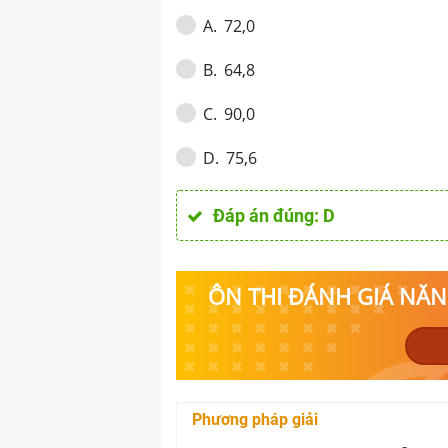
72,0
A
.
64,8
B
.
90,0
C
.
75,6
D
.
Đáp án đúng:
D
ÔN THI ĐÁNH GIÁ NĂNG
Phương pháp giải
n
C
O
2
=
n
C
a
C
O
3
+
2
n
C
a