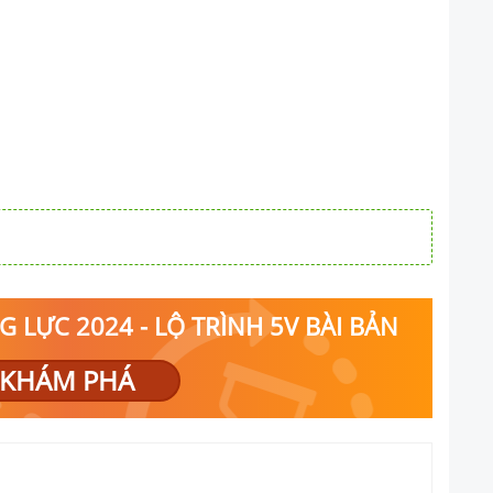
 LỰC 2024 - LỘ TRÌNH 5V BÀI BẢN
KHÁM PHÁ
(
H
C
O
3
)
2