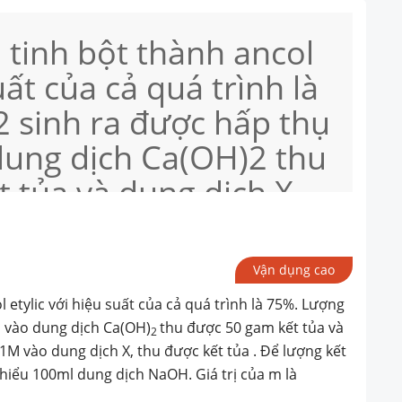
tinh bột thành ancol
uất của cả quá trình là
 sinh ra được hấp thụ
dung dịch Ca(OH)2 thu
 tủa và dung dịch X.
h NaOH 1M vào dung
 kết tủa . Để lượng kết
Vận dụng cao
lớn nhất thì cần tối
etylic với hiệu suất của cả quá trình là 75%. Lượng
g dịch NaOH. Giá trị
 vào dung dịch Ca(OH)
thu được 50 gam kết tủa và
2
M vào dung dịch X, thu được kết tủa . Để lượng kết
 thiểu 100ml dung dịch NaOH. Giá trị của m là