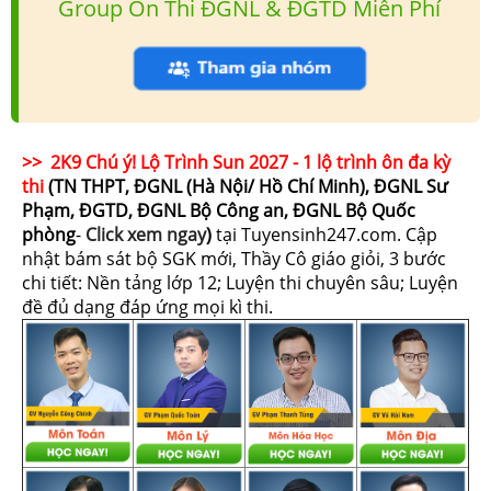
Group Ôn Thi ĐGNL & ĐGTD Miễn Phí
>> 2K9 Chú ý! Lộ Trình Sun 2027 - 1 lộ trình ôn đa kỳ
thi
(TN THPT, ĐGNL (Hà Nội/ Hồ Chí Minh), ĐGNL Sư
Phạm, ĐGTD, ĐGNL Bộ Công an, ĐGNL Bộ Quốc
phòng
-
Click xem ngay
)
tại Tuyensinh247.com.
Cập
nhật bám sát bộ SGK mới, Thầy Cô giáo giỏi, 3 bước
chi tiết: Nền tảng lớp 12; Luyện thi chuyên sâu; Luyện
đề đủ dạng đáp ứng mọi kì thi.