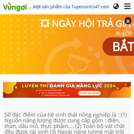
Một sản phẩm của Tuyensinh247.com
💥 NGÀY HỘI TRẢ GI
🎯 LỚP
BẮT
Số đặc điểm của hệ sinh thái nông nghiệp là : (1)
Nguồn năng lượng được cung cấp gồm : điện,
than, dầu mỏ, thực phẩm…. (2) Toàn bộ vật chất
đều được tái sinh (3) Ngoài năng lượng mặt trời