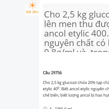
Cho 2,5 kg gluc
Bật đèn
lên men thu đư
ancol etylic 400.
nguyên chất có 
0,8g/ml và tron
biết lượng anco
Giá trị của V là :
Câu
29756
Cho 2,5 kg glucozơ chứa 20% tạp ch
0
etylic 40
. Biết ancol etylic nguyên 
chế biến, biết lượng ancol bị hao hụt
2785,0 ml