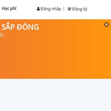
Học phí
Đăng nhập
Đăng ký
D SẮP ĐÓNG
ẤT