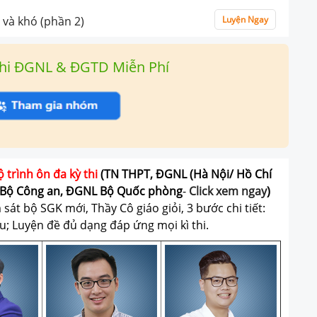
 và khó (phần 2)
Luyện Ngay
hi ĐGNL & ĐGTD Miễn Phí
ộ trình ôn đa kỳ thi
(TN THPT, ĐGNL (Hà Nội/ Hồ Chí
Bộ Công an, ĐGNL Bộ Quốc phòng
-
Click xem ngay
)
át bộ SGK mới, Thầy Cô giáo giỏi, 3 bước chi tiết:
u; Luyện đề đủ dạng đáp ứng mọi kì thi.