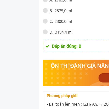
A
.
2875,0 ml
B
.
2300,0 ml
C
.
3194,4 ml
D
.
Đáp án đúng:
B
ÔN THI ĐÁNH GIÁ NĂNG
Phương pháp giải
- Bài toán lên men : C
H
O
→ 2C
6
12
6