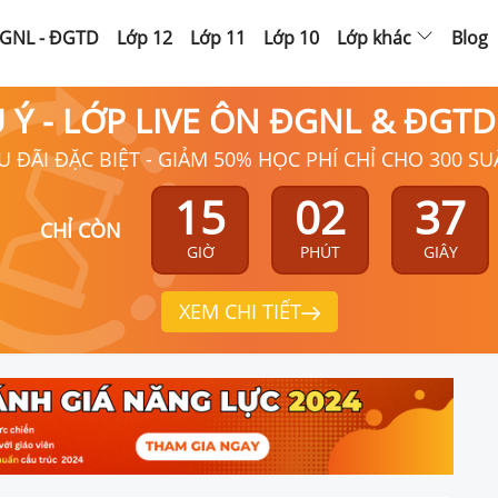
GNL - ĐGTD
Lớp 12
Lớp 11
Lớp 10
Lớp khác
Blog
Ú Ý - LỚP LIVE ÔN ĐGNL & ĐGT
U ĐÃI ĐẶC BIỆT - GIẢM 50% HỌC PHÍ CHỈ CHO 300 SU
15
02
36
CHỈ CÒN
GIỜ
PHÚT
GIÂY
XEM CHI TIẾT