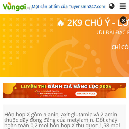
Một sản phẩm của Tuyensinh247.com
🔥 2K9 CHÚ Ý - 
ƯU ĐÃI ĐẶC B
CHỈ C
Hỗn hợp X gồm alanin, axit glutamic và 2 amin
thuộc dãy đồng đẳng của metylamin. Đốt cháy
hoàn toàn 0,2 mol hỗn hợp X thu được 1,58 mol