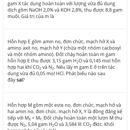
gam X tác dụng hoàn toàn với lượng vừa đủ dung
dịch gồm NaOH 2,0% và KOH 2,8%, thu được 8,8 gam
muối. Giá trị của m là
Hỗn hợp E gồm amin no, đơn chức, mạch hở X và
amino axit no, mạch hở Y (chứa một nhóm cacboxyl
và một nhóm amino). Đốt cháy hoàn toàn m gam
hỗn hợp E thu được 3,15 gam H
O và 0,145 mol hỗn
2
hợp hai khí CO
và N
. Nếu lấy m gam E ở trên tác
2
2
dụng vừa đủ 0,05 mol HCl. Phát biểu nào sau
đây
sai
?
Hỗn hợp M gồm một este no, đơn chức, mạch hở và
hai amin no, đơn chức. mạch hở X, Y là đồng đẳng kế
tiếp với M
< M
Đốt cháy hoàn toàn một lượn M thu
X
Y.
được N
, 5,04 gam H
O và 3,584 lít CO
đktc. Khối
2
2
2