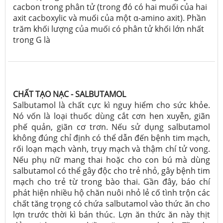
cacbon trong phân tử (trong đó có hai muối của hai
axit cacboxylic và muối của một α-amino axit). Phần
trăm khối lượng của muối có phân tử khối lớn nhất
trong G là
CHẤT TẠO NẠC - SALBUTAMOL
Salbutamol là chất cực kì nguy hiểm cho sức khỏe.
Nó vốn là loại thuốc dùng cắt cơn hen xuyễn, giãn
phế quản, giãn cơ trơn. Nếu sử dụng salbutamol
không đúng chỉ định có thể dẫn đến bệnh tim mạch,
rối loạn mạch vành, trụy mạch và thậm chí tử vong.
Nếu phụ nữ mang thai hoặc cho con bú mà dùng
salbutamol có thể gây độc cho trẻ nhỏ, gây bệnh tim
mạch cho trẻ từ trong bào thai. Gần đây, báo chí
phát hiện nhiều hộ chăn nuôi nhỏ lẻ cố tình trộn các
chất tăng trọng có chứa salbutamol vào thức ăn cho
lợn trước thời kì bán thúc. Lợn ăn thức ăn này thịt