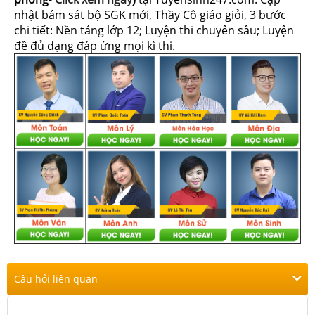
nhật bám sát bộ SGK mới, Thầy Cô giáo giỏi, 3 bước
chi tiết: Nền tảng lớp 12; Luyện thi chuyên sâu; Luyện
đề đủ dạng đáp ứng mọi kì thi.
Câu hỏi liên quan