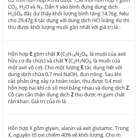
CO
, H
O và N
. Dẫn Y vào bình đựng dung dịch
2
2
2
H
SO
đặc dư thấy khối lượng bình tăng 14,76g. Nếu
2
4
cho 29,47g X tác dụng với dung dịch HCl loãng dư thì
thu được khối lượng muối gần nhất với giá trị là :
Hỗn hợp
E
gồm chất
X
(C
H
N
O
, là muối của axit
5
14
2
4
hữu cơ đa chức) và chất
Y
(C
H
NO
, là muối của
2
7
3
một axit vô cơ). Cho một lượng
E
tác dụng hết với
dung dịch chứa 0,7 mol NaOH, đun nóng. Sau khi
các phản ứng xảy ra hoàn toàn, thu được 0,4 mol
hỗn hợp hai khí có số mol bằng nhau và dung dịch
Z
.
Cô cạn cẩn thận dung dịch
Z
thu được m gam chất
rắn khan. Giá trị của m là
Hỗn hợp X gồm glyxin, alanin và axit glutamic. Trong
X, nguyên tố oxi chiếm 40% về khối lượng. Cho m