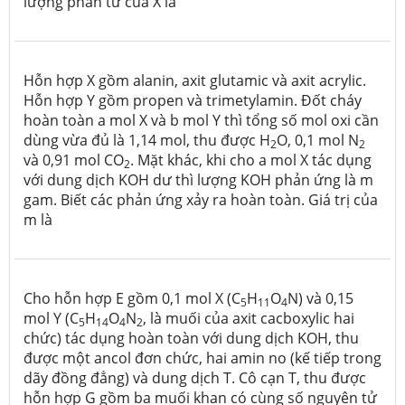
lượng phân tử của X là
Hỗn hợp X gồm alanin, axit glutamic và axit acrylic.
Hỗn hợp Y gồm propen và trimetylamin. Đốt cháy
hoàn toàn a mol X và b mol Y thì tổng số mol oxi cần
dùng vừa đủ là 1,14 mol, thu được H
O, 0,1 mol N
2
2
và 0,91 mol CO
. Mặt khác, khi cho a mol X tác dụng
2
với dung dịch KOH dư thì lượng KOH phản ứng là m
gam. Biết các phản ứng xảy ra hoàn toàn. Giá trị của
m là
Cho hỗn hợp E gồm 0,1 mol X (C
H
O
N) và 0,15
5
11
4
mol Y (C
H
O
N
, là muối của axit cacboxylic hai
5
14
4
2
chức) tác dụng hoàn toàn với dung dịch KOH, thu
được một ancol đơn chức, hai amin no (kế tiếp trong
dãy đồng đẳng) và dung dịch T. Cô cạn T, thu được
hỗn hợp G gồm ba muối khan có cùng số nguyên tử