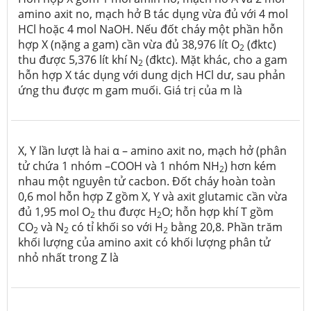
amino axit no, mạch hở B tác dụng vừa đủ với 4 mol
HCl hoặc 4 mol NaOH. Nếu đốt cháy một phần hỗn
hợp X (nặng a gam) cần vừa đủ 38,976 lít O
(đktc)
2
thu được 5,376 lít khí N
(đktc). Mặt khác, cho a gam
2
hỗn hợp X tác dụng với dung dịch HCl dư, sau phản
ứng thu được m gam muối. Giá trị của m là
X, Y lần lượt là hai α – amino axit no, mạch hở (phân
tử chứa 1 nhóm –COOH và 1 nhóm NH
) hơn kém
2
nhau một nguyên tử cacbon. Đốt cháy hoàn toàn
0,6 mol hỗn hợp Z gồm X, Y và axit glutamic cần vừa
đủ 1,95 mol O
thu được H
O; hỗn hợp khí T gồm
2
2
CO
và N
có tỉ khối so với H
bằng 20,8. Phần trăm
2
2
2
khối lượng của amino axit có khối lượng phân tử
nhỏ nhất trong Z là