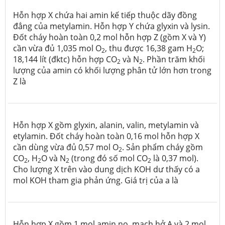
Hỗn hợp X chứa hai amin kế tiếp thuộc dãy đồng
đẳng của metylamin. Hỗn hợp Y chứa glyxin và lysin.
Đốt cháy hoàn toàn 0,2 mol hỗn hợp Z (gồm X và Y)
cần vừa đủ 1,035 mol O
, thu được 16,38 gam H
O;
2
2
18,144 lít (đktc) hỗn hợp CO
và N
. Phần trăm khối
2
2
lượng của amin có khối lượng phân tử lớn hơn trong
Z là
Hỗn hợp X gồm glyxin, alanin, valin, metylamin và
etylamin. Đốt cháy hoàn toàn 0,16 mol hỗn hợp X
cần dùng vừa đủ 0,57 mol O
. Sản phẩm cháy gồm
2
CO
, H
O và N
(trong đó số mol CO
là 0,37 mol).
2
2
2
2
Cho lượng X trên vào dung dịch KOH dư thấy có a
mol KOH tham gia phản ứng. Giá trị của a là
Hỗn hợp X gồm 1 mol amin no, mạch hở A và 2 mol