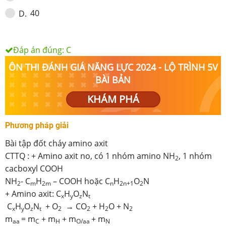
40
D
.
Đáp án đúng:
C
ÔN THI ĐÁNH GIÁ NĂNG LỰC 2024 - LỘ TRÌNH 5V
BÀI BẢN
KHÁM PHÁ
Phương pháp giải
Bài tập đốt cháy amino axit
CTTQ : + Amino axit no, có 1 nhóm amino NH
, 1 nhóm
2
cacboxyl COOH
NH
- C
H
– COOH hoặc C
H
O
N
2
m
2m
n
2n+1
2
+ Amino axit: C
H
O
N
x
y
z
t
C
H
O
N
+ O
→ CO
+ H
O + N
x
y
z
t
2
2
2
2
m
= m
+ m
+ m
+ m
aa
C
H
O/aa
N