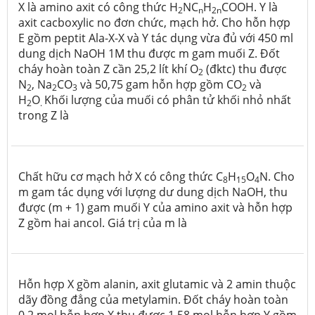
X là amino axit có công thức H
NC
H
COOH. Y là
2
n
2n
axit cacboxylic no đơn chức, mạch hở. Cho hỗn hợp
E gồm peptit Ala-X-X và Y tác dụng vừa đủ với 450 ml
dung dịch NaOH 1M thu được m gam muối Z. Đốt
cháy hoàn toàn Z cần 25,2 lít khí O
(đktc) thu được
2
N
, Na
CO
và 50,75 gam hỗn hợp gồm CO
và
2
2
3
2
H
O
Khối lượng của muối có phân tử khối nhỏ nhất
2
.
trong Z là
Chất hữu cơ mạch hở X có công thức C
H
O
N. Cho
8
15
4
m gam tác dụng với lượng dư dung dịch NaOH, thu
được (m + 1) gam muối Y của amino axit và hỗn hợp
Z gồm hai ancol. Giá trị của m là
Hỗn hợp X gồm alanin, axit glutamic và 2 amin thuộc
dãy đồng đẳng của metylamin. Đốt cháy hoàn toàn
0,2 mol hỗn hợp X thu được 1,58 mol hỗn hợp Y gồm