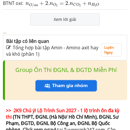
n
O
/
a
a
+
2.
n
O
2
=
2.
n
C
O
2
+
n
H
2
O
BTNT oxi:
+
2.
=
2.
+
n
n
n
n
/
O
H
O
C
O
O
a
a
2
2
2
Xem lời giải
...
Bài tập có liên quan
Tổng hợp bài tập Amin - Amino axit hay
Luyện
Ngay
và khó (phần 1)
Group Ôn Thi ĐGNL & ĐGTD Miễn Phí
>> 2K9 Chú ý! Lộ Trình Sun 2027 - 1 lộ trình ôn đa kỳ
thi
(TN THPT, ĐGNL (Hà Nội/ Hồ Chí Minh), ĐGNL Sư
Phạm, ĐGTD, ĐGNL Bộ Công an, ĐGNL Bộ Quốc
phòng
-
Click xem ngay
)
tại Tuyensinh247.com.
Cập