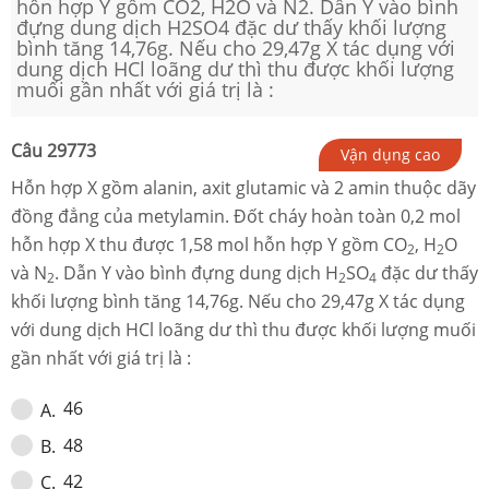
hỗn hợp Y gồm CO2, H2O và N2. Dẫn Y vào bình
đựng dung dịch H2SO4 đặc dư thấy khối lượng
bình tăng 14,76g. Nếu cho 29,47g X tác dụng với
dung dịch HCl loãng dư thì thu được khối lượng
muối gần nhất với giá trị là :
Câu
29773
Vận dụng cao
Hỗn hợp X gồm alanin, axit glutamic và 2 amin thuộc dãy
đồng đẳng của metylamin. Đốt cháy hoàn toàn 0,2 mol
hỗn hợp X thu được 1,58 mol hỗn hợp Y gồm CO
, H
O
2
2
và N
. Dẫn Y vào bình đựng dung dịch H
SO
đặc dư thấy
2
2
4
khối lượng bình tăng 14,76g. Nếu cho 29,47g X tác dụng
với dung dịch HCl loãng dư thì thu được khối lượng muối
gần nhất với giá trị là :
46
A
.
48
B
.
42
C
.