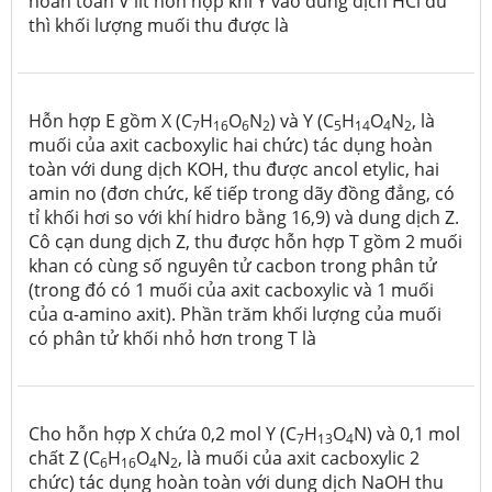
hoàn toàn V lít hỗn hợp khí Y vào dung dịch HCl dư
thì khối lượng muối thu được là
Hỗn hợp E gồm X (C
H
O
N
) và Y (C
H
O
N
, là
7
16
6
2
5
14
4
2
muối của axit cacboxylic hai chức) tác dụng hoàn
toàn với dung dịch KOH, thu được ancol etylic, hai
amin no (đơn chức, kế tiếp trong dãy đồng đẳng, có
tỉ khối hơi so với khí hidro bằng 16,9) và dung dịch Z.
Cô cạn dung dịch Z, thu được hỗn hợp T gồm 2 muối
khan có cùng số nguyên tử cacbon trong phân tử
(trong đó có 1 muối của axit cacboxylic và 1 muối
của α-amino axit). Phần trăm khối lượng của muối
có phân tử khối nhỏ hơn trong T là
Cho hỗn hợp X chứa 0,2 mol Y (C
H
O
N) và 0,1 mol
7
13
4
chất Z (C
H
O
N
, là muối của axit cacboxylic 2
6
16
4
2
chức) tác dụng hoàn toàn với dung dịch NaOH thu