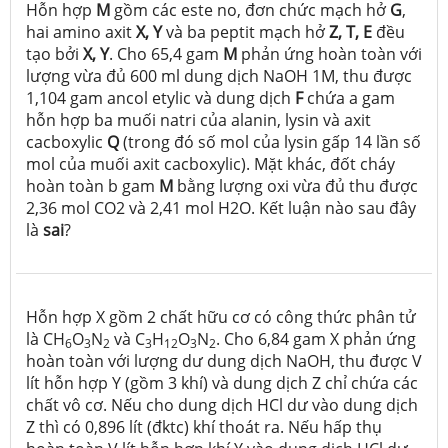
Hỗn hợp
M
gồm các este no, đơn chức mạch hở
G
,
hai amino axit
X,
Y
và ba peptit mạch hở
Z,
T,
E
đều
tạo bởi
X,
Y
. Cho 65,4 gam
M
phản ứng hoàn toàn với
lượng vừa đủ 600 ml dung dịch NaOH 1M, thu được
1,104 gam ancol etylic và dung dịch
F
chứa a gam
hỗn hợp ba muối natri của alanin, lysin và axit
cacboxylic
Q
(trong đó số mol của lysin gấp 14 lần số
mol của muối axit cacboxylic). Mặt khác, đốt cháy
hoàn toàn b gam
M
bằng lượng oxi vừa đủ thu được
2,36 mol CO2 và 2,41 mol H2O. Kết luận nào sau đây
là
sai
?
Hỗn hợp X gồm 2 chất hữu cơ có công thức phân tử
là CH
O
N
và C
H
O
N
. Cho 6,84 gam X phản ứng
6
3
2
3
12
3
2
hoàn toàn với lượng dư dung dịch NaOH, thu được V
lít hỗn hợp Y (gồm 3 khí) và dung dịch Z chỉ chứa các
chất vô cơ. Nếu cho dung dịch HCl dư vào dung dịch
Z thì có 0,896 lít (đktc) khí thoát ra. Nếu hấp thụ