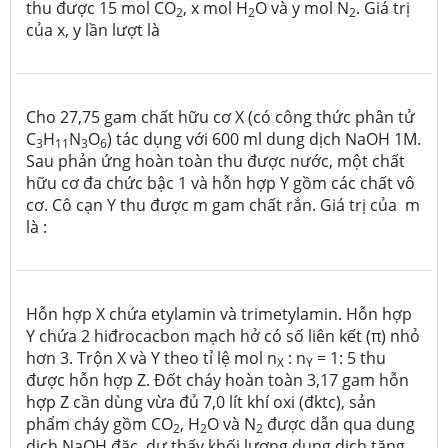
thu được 15 mol CO
, x mol H
O và y mol N
. Giá trị
2
2
2
của x, y lần lượt là
Cho 27,75 gam chất hữu cơ X (có công thức phân tử
C
H
N
O
) tác dụng với 600 ml dung dịch NaOH 1M.
3
11
3
6
Sau phản ứng hoàn toàn thu được nước, một chất
hữu cơ đa chức bậc 1 và hỗn hợp Y gồm các chất vô
cơ. Cô cạn Y thu được m gam chất rắn. Giá trị của m
là :
Hỗn hợp X chứa etylamin và trimetylamin. Hỗn hợp
Y chứa 2 hiđrocacbon mạch hở có số liên kết (π) nhỏ
hơn 3. Trộn X và Y theo tỉ lệ mol n
: n
= 1: 5 thu
X
Y
được hỗn hợp Z. Đốt cháy hoàn toàn 3,17 gam hỗn
hợp Z cần dùng vừa đủ 7,0 lít khí oxi (đktc), sản
phẩm cháy gồm CO
, H
O và N
được dẫn qua dung
2
2
2
dịch NaOH đặc, dư thấy khối lượng dung dịch tăng