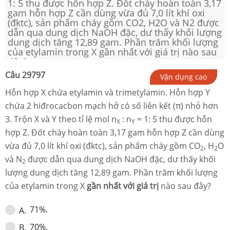
1: 5 thu được hỗn hợp Z. Đốt cháy hoàn toàn 3,17
gam hỗn hợp Z cần dùng vừa đủ 7,0 lít khí oxi
(đktc), sản phẩm cháy gồm CO2, H2O và N2 được
dẫn qua dung dịch NaOH đặc, dư thấy khối lượng
dung dịch tăng 12,89 gam. Phần trăm khối lượng
của etylamin trong X gần nhất với giá trị nào sau
đây?
Câu
29797
Vận dụng cao
Hỗn hợp X chứa etylamin và trimetylamin. Hỗn hợp Y
chứa 2 hiđrocacbon mạch hở có số liên kết (π) nhỏ hơn
3. Trộn X và Y theo tỉ lệ mol n
: n
= 1: 5 thu được hỗn
X
Y
hợp Z. Đốt cháy hoàn toàn 3,17 gam hỗn hợp Z cần dùng
vừa đủ 7,0 lít khí oxi (đktc), sản phẩm cháy gồm CO
, H
O
2
2
và N
được dẫn qua dung dịch NaOH đặc, dư thấy khối
2
lượng dung dịch tăng 12,89 gam. Phần trăm khối lượng
của etylamin trong X
gần nhất với giá trị
nào sau đây?
71%.
A
.
70%.
B
.