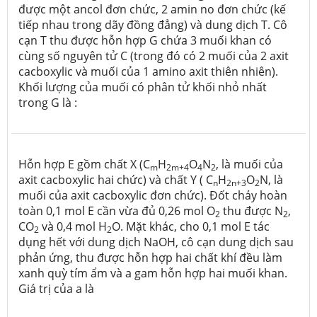
được một ancol đơn chức, 2 amin no đơn chức (kế
tiếp nhau trong dãy đồng đẳng) và dung dịch T. Cô
cạn T thu được hỗn hợp G chứa 3 muối khan có
cùng số nguyên tử C (trong đó có 2 muối của 2 axit
cacboxylic và muối của 1 amino axit thiên nhiên).
Khối lượng của muối có phân tử khối nhỏ nhất
trong G là :
Hỗn hợp E gồm chất X (C
H
O
N
, là muối của
m
2m+4
4
2
axit cacboxylic hai chức) và chất Y ( C
H
O
N, là
n
2n+3
2
muối của axit cacboxylic đơn chức). Đốt cháy hoàn
toàn 0,1 mol E cần vừa đủ 0,26 mol O
thu được N
,
2
2
CO
và 0,4 mol H
O. Mặt khác, cho 0,1 mol E tác
2
2
dụng hết với dung dịch NaOH, cô cạn dung dịch sau
phản ứng, thu được hỗn hợp hai chất khí đều làm
xanh quỳ tím ẩm và a gam hỗn hợp hai muối khan.
Giá trị của a là