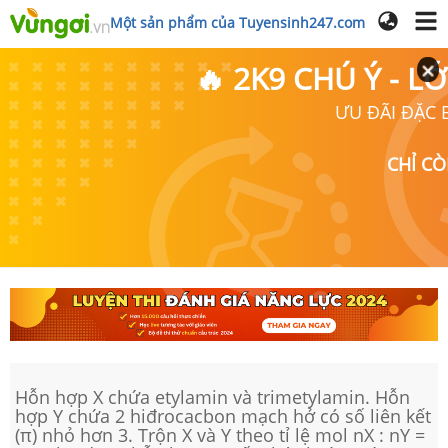
Một sản phẩm của Tuyensinh247.com
🔥 2K9 CHÚ Ý - 
ƯU ĐÃI ĐẶC B
CHỈ C
Hỗn hợp X chứa etylamin và trimetylamin. Hỗn
hợp Y chứa 2 hiđrocacbon mạch hở có số liên kết
(π) nhỏ hơn 3. Trộn X và Y theo tỉ lệ mol nX : nY =