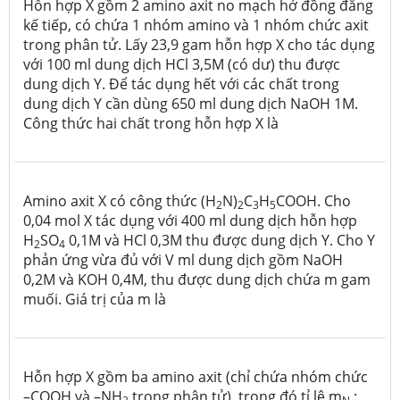
Hỗn hợp X gồm 2 amino axit no mạch hở đồng đẳng
kế tiếp, có chứa 1 nhóm amino và 1 nhóm chức axit
trong phân tử. Lấy 23,9 gam hỗn hợp X cho tác dụng
với 100 ml dung dịch HCl 3,5M (có dư) thu được
dung dịch Y. Để tác dụng hết với các chất trong
dung dịch Y cần dùng 650 ml dung dịch NaOH 1M.
Công thức hai chất trong hỗn hợp X là
Amino axit X có công thức (H
N)
C
H
COOH. Cho
2
2
3
5
0,04 mol X tác dụng với 400 ml dung dịch hỗn hợp
H
SO
0,1M và HCl 0,3M thu được dung dịch Y. Cho Y
2
4
phản ứng vừa đủ với V ml dung dịch gồm NaOH
0,2M và KOH 0,4M, thu được dung dịch chứa m gam
muối. Giá trị của m là
Hỗn hợp X gồm ba amino axit (chỉ chứa nhóm chức
–COOH và –NH
trong phân tử), trong đó tỉ lệ m
: