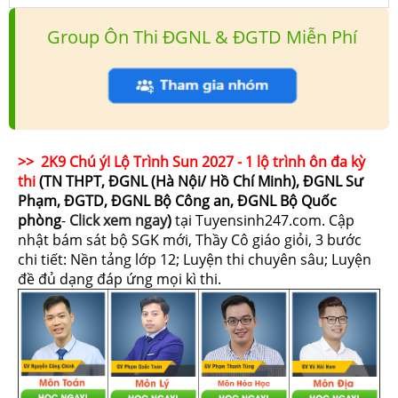
Group Ôn Thi ĐGNL & ĐGTD Miễn Phí
>> 2K9 Chú ý! Lộ Trình Sun 2027 - 1 lộ trình ôn đa kỳ
thi
(TN THPT, ĐGNL (Hà Nội/ Hồ Chí Minh), ĐGNL Sư
Phạm, ĐGTD, ĐGNL Bộ Công an, ĐGNL Bộ Quốc
phòng
-
Click xem ngay
)
tại Tuyensinh247.com.
Cập
nhật bám sát bộ SGK mới, Thầy Cô giáo giỏi, 3 bước
chi tiết: Nền tảng lớp 12; Luyện thi chuyên sâu; Luyện
đề đủ dạng đáp ứng mọi kì thi.