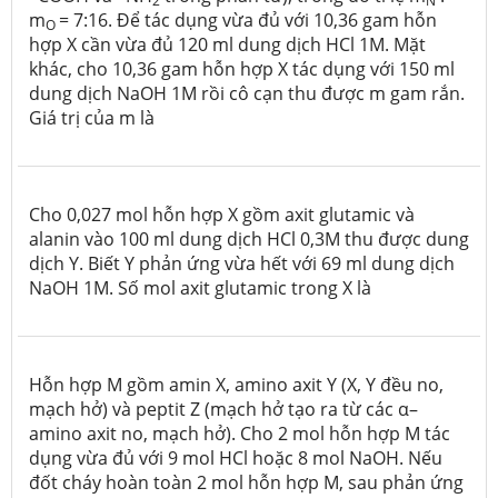
2
N
m
= 7:16. Để tác dụng vừa đủ với 10,36 gam hỗn
O
hợp X cần vừa đủ 120 ml dung dịch HCl 1M. Mặt
khác, cho 10,36 gam hỗn hợp X tác dụng với 150 ml
dung dịch NaOH 1M rồi cô cạn thu được m gam rắn.
Giá trị của m là
Cho 0,027 mol hỗn hợp X gồm axit glutamic và
alanin vào 100 ml dung dịch HCl 0,3M thu được dung
dịch Y. Biết Y phản ứng vừa hết với 69 ml dung dịch
NaOH 1M. Số mol axit glutamic trong X là
Hỗn hợp M gồm amin X, amino axit Y (X, Y đều no,
mạch hở) và peptit Z (mạch hở tạo ra từ các α–
amino axit no, mạch hở). Cho 2 mol hỗn hợp M tác
dụng vừa đủ với 9 mol HCl hoặc 8 mol NaOH. Nếu
đốt cháy hoàn toàn 2 mol hỗn hợp M, sau phản ứng