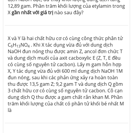
12,89 gam. Phần trăm khối lượng của etylamin trong
X
gần nhất với giá trị
nào sau đây?
X và Y là hai chất hữu cơ có cùng công thức phân tử
C
H
NO
. Khi X tác dụng vừa đủ với dung dịch
6
13
4
NaOH đun nóng thu được amin Z, ancol đơn chức T
và dung dịch muối của axit cacboxylic E (Z, T, E đều
có cùng số nguyên tử cacbon). Lấy m gam hỗn hợp
X, Y tác dụng vừa đủ với 600 ml dung dịch NaOH 1M
đun nóng, sau khi các phản ứng xảy ra hoàn toàn
thu được 13,5 gam Z; 9,2 gam T và dung dịch Q gồm
3 chất hữu cơ có cùng số nguyên tử cacbon. Cô cạn
dung dịch Q thu được a gam chất rắn khan M. Phần
trăm khối lượng của chất có phân tử khối bé nhất M
là