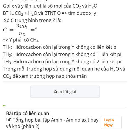
Gọi x và y lần lượt là số mol của CO
và H
O
2
2
BTKL CO
+ H
O và BTNT O => tìm được x, y
2
2
Số C trung bình trong Z là:
C
¯
=
n
C
O
2
n
Z
=
?
n
¯
¯¯
¯
C
O
2
=
=
?
C
n
Z
=> Y phải có CH
4
TH
: Hiđrocacbon còn lại trong Y không có liên kết pi
1
TH
: Hiđrocacbon còn lại trong Y không có 1 liên kết pi
2
TH
: Hiđrocacbon còn lại trong Y không có 2 liên kết pi
3
Trong mỗi trường hợp sử dụng mối quan hệ của H
O và
2
CO
để xem trường hợp nào thỏa mãn
2
Xem lời giải
...
Bài tập có liên quan
Tổng hợp bài tập Amin - Amino axit hay
Luyện
Ngay
và khó (phần 2)