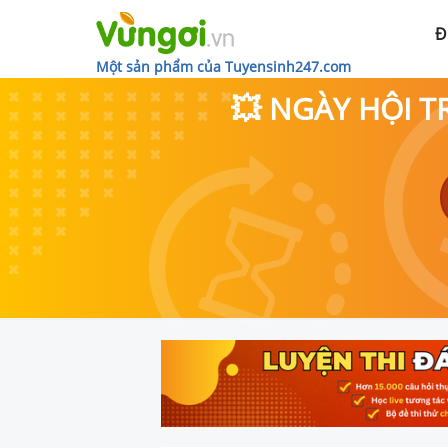
Đ
Một sản phẩm của Tuyensinh247.com
💥 NGÀY HỘI T