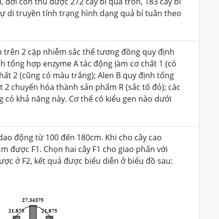
u, đời con thu được 272 cây bí quả tròn, 183 cây bí
Sự di truyền tính trạng hình dạng quả bí tuân theo
en trên 2 cặp nhiễm sắc thể tương đồng quy định
nh tổng hợp enzyme A tác động Ịàm cơ chất 1 (có
ất 2 (cũng có màu trắng); Alen B quy định tổng
 2 chuyển hóa thành sản phẩm R (sắc tố đỏ); các
g có khả năng này. Cơ thể có kiểu gen nào dưới
y dao động từ 100 đến 180cm. Khi cho cây cao
cm được F1. Chọn hai cây F1 cho giao phấn với
ược ở F2, kết quả được biểu diễn ở biểu đồ sau: