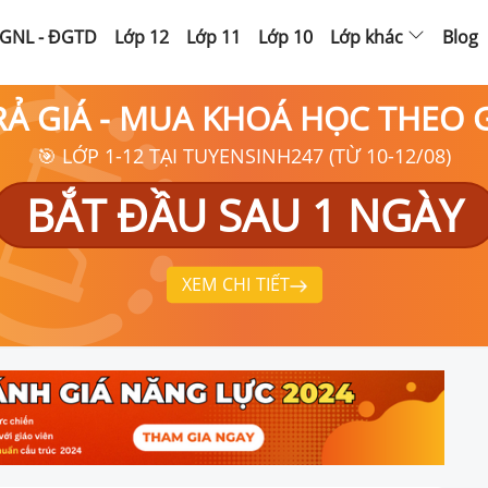
GNL - ĐGTD
Lớp 12
Lớp 11
Lớp 10
Lớp khác
Blog
RẢ GIÁ - MUA KHOÁ HỌC THEO
🎯 LỚP 1-12 TẠI TUYENSINH247 (TỪ 10-12/08)
BẮT ĐẦU SAU 1 NGÀY
XEM CHI TIẾT