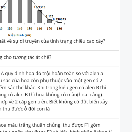
t về sự di truyền của tính trạng chiều cao cây?
ng cho tương tác át chế?
n A quy định hoa đỏ trội hoàn toàn so với alen a
u sắc của hoa còn phụ thuộc vào một gen có 2
ễm sắc thể khác. Khi trong kiểu gen có alen B thì
ông có alen B thì hoa không có màu(hoa trắng).
hợp về 2 cặp gen trên. Biết không có đột biến xảy
ình thu được ở đời con là
ó hoa màu trắng thuần chủng, thu được F1 gồm
thụ phấn, thu được F2 có kiểu hình phân li theo tỉ