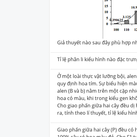
Giả thuyết nào sau đây phù hợp nhấ
Tỉ lệ phân li kiểu hình nào đặc trư
Ở một loài thực vật lưỡng bội, ale
quy định hoa tím. Sự biểu hiện mà
alen (B và b) nằm trên một cặp nhi
hoa có màu, khi trong kiểu gen kh
Cho giao phấn giữa hai cây đều dị 
ra, tính theo lí thuyết, tỉ lệ kiểu h
Giao phấn giữa hai cây (P) đều c
100% cây có hoa màu đỏ. Cho F1 tự 