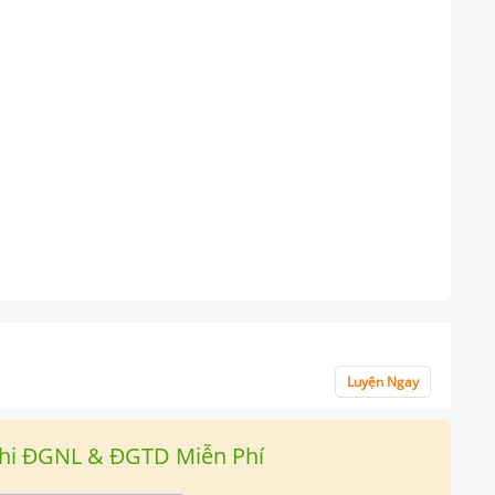
Luyện Ngay
hi ĐGNL & ĐGTD Miễn Phí