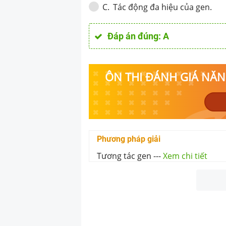
Tác động đa hiệu của gen.
C
.
Đáp án đúng:
A
ÔN THI ĐÁNH GIÁ NĂNG
Phương pháp giải
Tương tác gen
---
Xem chi tiết