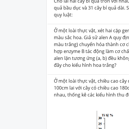
Cho lai hai cây bí quả tròn với nha
quả bầu dục và 31 cây bí quả dài. 
quy luật:
Ở một loài thực vật, xét hai cặp g
màu sắc hoa. Giả sử alen A quy đị
màu trắng) chuyển hóa thành cơ ch
hợp enzyme B tác động làm cơ chất
alen lặn tương ứng (a, b) đều khôn
đây cho kiểu hình hoa trắng?
Ở một loài thực vật, chiều cao câ
100cm lai với cây có chiều cao 180
nhau, thống kê các kiểu hình thu đ