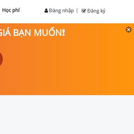
Học phí
Đăng nhập
Đăng ký
 GIÁ BẠN MUỐN❗