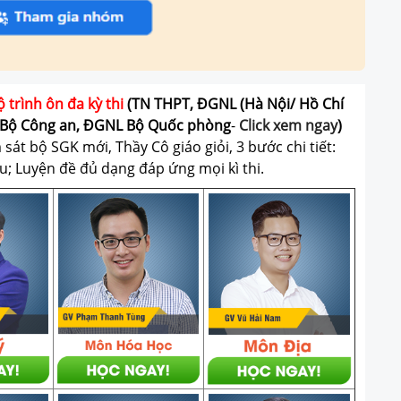
ộ trình ôn đa kỳ thi
(TN THPT, ĐGNL (Hà Nội/ Hồ Chí
Bộ Công an, ĐGNL Bộ Quốc phòng
-
Click xem ngay
)
át bộ SGK mới, Thầy Cô giáo giỏi, 3 bước chi tiết:
u; Luyện đề đủ dạng đáp ứng mọi kì thi.