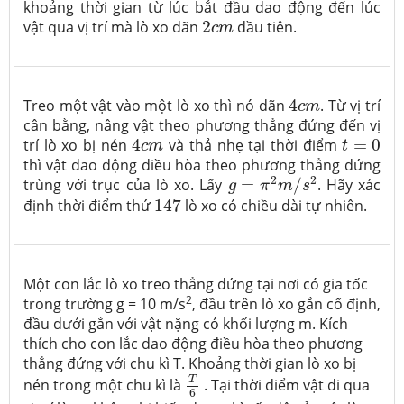
khoảng thời gian từ lúc bắt đầu dao động đến lúc
2
c
m
vật qua vị trí mà lò xo dãn
2
đầu tiên.
c
m
4
c
m
Treo một vật vào một lò xo thì nó dãn
4
. Từ vị trí
c
m
cân bằng, nâng vật theo phương thẳng đứng đến vị
4
c
m
t
=
0
trí lò xo bị nén
4
và thả nhẹ tại thời điểm
=
0
c
m
t
thì vật dao động điều hòa theo phương thẳng đứng
g
=
π
2
m
/
s
2
2
2
trùng với trục của lò xo. Lấy
=
/
. Hãy xác
g
π
m
s
147
định thời điểm thứ
147
lò xo có chiều dài tự nhiên.
Một con lắc lò xo treo thẳng đứng tại nơi có gia tốc
2
trong trường g = 10 m/s
, đầu
trên lò xo gắn cố định,
đầu dưới gắn với vật nặng có khối lượng m. Kích
thích cho con lắc dao động điều hòa theo phương
thẳng đứng với chu kì T. Khoảng thời gian lò xo bị
T
6
T
nén trong một chu kì là
. Tại thời điểm vật đi qua
6