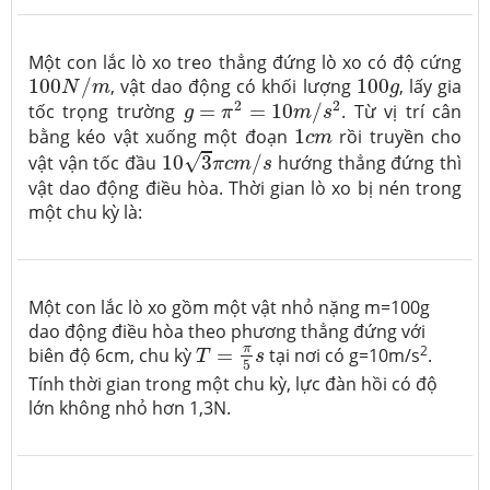
Một con lắc lò xo treo thẳng đứng lò xo có độ cứng
100
N
/
m
100
g
100
/
, vật dao động có khối lượng
100
, lấy gia
N
m
g
g
=
π
2
=
10
m
/
s
2
2
2
tốc trọng trường
=
=
10
/
. Từ vị trí cân
g
π
m
s
1
c
m
bằng kéo vật xuống một đoạn
1
rồi truyền cho
c
m
10
3
π
c
m
/
s
√
vật vận tốc đầu
10
3
/
hướng thẳng đứng thì
π
c
m
s
vật dao động điều hòa. Thời gian lò xo bị nén trong
một chu kỳ là:
Một con lắc lò xo gồm một vật nhỏ nặng m=100g
dao động điều hòa theo phương thẳng đứng với
T
=
π
5
s
2
π
biên độ 6cm, chu kỳ
=
tại nơi có g=10m/s
.
T
s
5
Tính thời gian trong một chu kỳ, lực đàn hồi có độ
lớn không nhỏ hơn 1,3N.