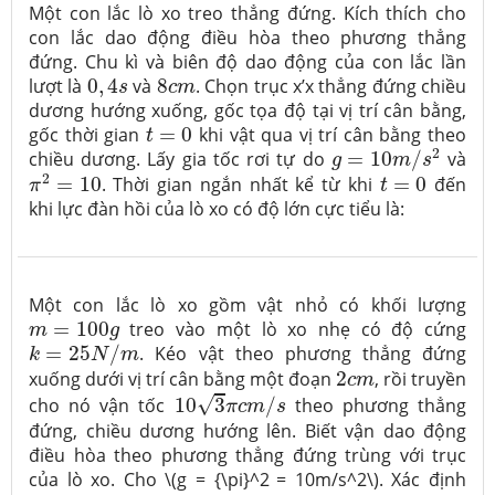
Một con lắc lò xo treo thẳng đứng. Kích thích cho
con lắc dao động điều hòa theo phương thẳng
đứng. Chu kì và biên độ dao động của con lắc lần
0
,
4
s
8
c
m
lượt là
0
,
4
và
8
. Chọn trục x’x thẳng đứng chiều
s
c
m
dương hướng xuống, gốc tọa độ tại vị trí cân bằng,
t
=
0
gốc thời gian
=
0
khi vật qua vị trí cân bằng theo
t
g
=
10
m
/
s
2
2
chiều dương. Lấy gia tốc rơi tự do
=
10
/
và
g
m
s
π
2
=
10
t
=
0
2
=
10
. Thời gian ngắn nhất kể từ khi
=
0
đến
π
t
khi lực đàn hồi của lò xo có độ lớn cực tiểu là:
Một con lắc lò xo gồm vật nhỏ có khối lượng
m
=
100
g
=
100
treo vào một lò xo nhẹ có độ cứng
m
g
k
=
25
N
/
m
=
25
/
. Kéo vật theo phương thẳng đứng
k
N
m
2
c
m
xuống dưới vị trí cân bằng một đoạn
2
, rồi truyền
c
m
10
3
π
c
m
/
s
√
cho nó vận tốc
10
3
/
theo phương thẳng
π
c
m
s
đứng, chiều dương hướng lên. Biết vận dao động
điều hòa theo phương thẳng đứng trùng với trục
của lò xo. Cho \(g = {\pi}^2
= 10m/s^2\). Xác định