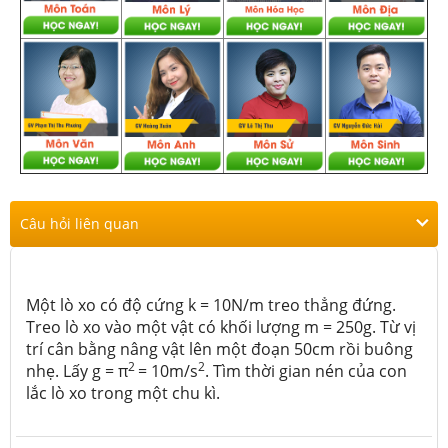
Câu hỏi liên quan
Một lò xo có độ cứng k = 10N/m treo thẳng đứng.
Treo lò xo vào một vật có khối lượng m = 250g. Từ vị
trí cân bằng nâng vật lên một đoạn 50cm rồi buông
2
2
nhẹ. Lấy g = π
= 10m/s
. Tìm thời gian nén của con
lắc lò xo trong một chu kì.