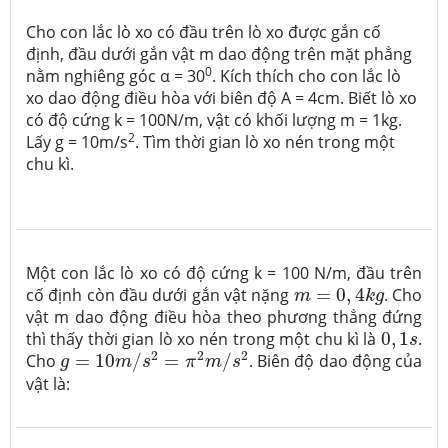
Cho con lắc lò xo có đầu trên lò xo được gắn cố
định, đầu dưới gắn vật m dao động trên mặt phẳng
0
nằm nghiêng góc α = 30
. Kích thích cho con lắc lò
xo dao động điều hòa với biên độ A = 4cm. Biết lò xo
có độ cứng k = 100N/m, vật có khối lượng m = 1kg.
2
Lấy g = 10m/s
. Tìm thời gian lò xo nén trong một
chu kì.
Một con lắc lò xo có độ cứng k = 100 N/m, đầu trên
m
=
0
,
4
k
g
cố định còn đầu dưới gắn vật nặng
=
0
,
4
. Cho
m
k
g
vật m dao động điều hòa theo phương thẳng đứng
0
,
1
s
thì thấy thời gian lò xo nén trong một chu kì là
0
,
1
.
s
g
=
10
m
/
s
2
=
π
2
m
/
s
2
2
2
2
Cho
=
10
/
=
/
. Biên độ dao động của
g
m
s
π
m
s
vật là: