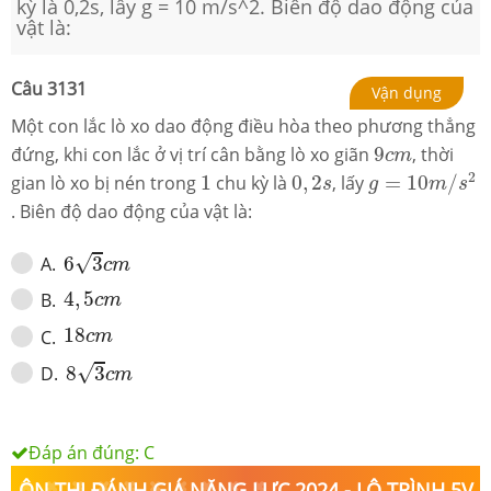
kỳ là 0,2s, lấy g = 10 m/s^2. Biên độ dao động của
vật là:
Câu
3131
Vận dụng
Một con lắc lò xo dao động điều hòa theo phương thẳng
9
c
m
đứng, khi con lắc ở vị trí cân bằng lò xo giãn
9
, thời
c
m
g
=
10
m
/
s
2
1
0
,
2
s
2
gian lò xo bị nén trong
1
chu kỳ là
0
,
2
, lấy
=
10
/
s
g
m
s
. Biên độ dao động của vật là:
6
3
c
m
√
A
.
6
3
c
m
4
,
5
c
m
4
,
5
B
.
c
m
18
c
m
18
C
.
c
m
8
3
c
m
√
D
.
8
3
c
m
Đáp án đúng:
C
ÔN THI ĐÁNH GIÁ NĂNG LỰC 2024 - LỘ TRÌNH 5V