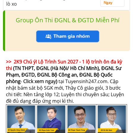
Ngay
lò xo
Group Ôn Thi ĐGNL & ĐGTD Miễn Phí
>> 2K9 Chú ý! Lộ Trình Sun 2027 - 1 lộ trình ôn đa kỳ
thi
(TN THPT, ĐGNL (Hà Nội/ Hồ Chí Minh), ĐGNL Sư
Phạm, ĐGTD, ĐGNL Bộ Công an, ĐGNL Bộ Quốc
phòng
-
Click xem ngay
)
tại Tuyensinh247.com.
Cập
nhật bám sát bộ SGK mới, Thầy Cô giáo giỏi, 3 bước
chi tiết: Nền tảng lớp 12; Luyện thi chuyên sâu; Luyện
đề đủ dạng đáp ứng mọi kì thi.