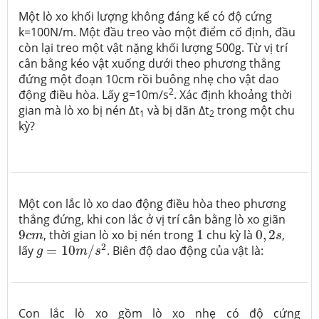
Một lò xo khối lượng không đáng kể có độ cứng
k=100N/m. Một đầu treo vào một điểm cố định, đầu
còn lại treo một vật nặng khối lượng 500g. Từ vị trí
cân bằng kéo vật xuống dưới theo phương thẳng
đứng một đoạn 10cm rồi buông nhẹ cho vật dao
2
động điều hòa. Lấy g=10m/s
. Xác định khoảng thời
gian mà lò xo bị nén ∆t
và bị dãn ∆t
trong một chu
1
2
kỳ?
Một con lắc lò xo dao động điều hòa theo phương
thẳng đứng, khi con lắc ở vị trí cân bằng lò xo giãn
9
c
m
1
0
,
2
s
9
, thời gian lò xo bị nén trong
1
chu kỳ là
0
,
2
,
c
m
s
g
=
10
m
/
s
2
2
lấy
=
10
/
. Biên độ dao động của vật là:
g
m
s
Con lắc lò xo gồm lò xo nhẹ có độ cứng