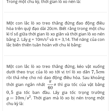
Trong một chu kỳ, thời gian lò xo nén là:
Một con lắc lò xo treo thẳng đứng đao động điều
hòa trên quỹ đạo dài 20cm. Biết rằng trong một chu
kì tỉ số giữa thời gian lò xo giãn và thời gian lò xo nén
2
bằng 2. Lấy g = 10m/s
và π = 3,14. Thế năng của con
lắc biến thiên tuần hoàn với chu kì bằng:
Một con lắc lò xo treo thẳng đứng, kéo vật xuống
7
,
5
c
m
dưới theo trục của lò xo tới vị trí lò xo dãn
7
,
5
c
m
rồi thả nhẹ cho nó dao động điều hòa. Sau khoảng
π
60
s
π
thời gian ngắn nhất
thì gia tốc của vật bằng
s
60
0
,
5
0
,
5
gia tốc ban đầu. Lấy gia tốc trọng trường
g
=
10
m
/
s
2
2
=
10
/
. Thời gian mà lò xo bị nén trong một
g
m
s
chu kỳ là: