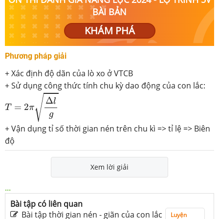
BÀI BẢN
KHÁM PHÁ
Phương pháp giải
+ Xác định độ dãn của lò xo ở VTCB
+ Sử dụng công thức tính chu kỳ dao động của con lắc:
T
=
2
π
Δ
l
g
√
Δ
l
=
2
T
π
g
+ Vận dụng tỉ số thời gian nén trên chu kì => tỉ lệ => Biên
độ
Xem lời giải
...
Bài tập có liên quan
Bài tập thời gian nén - giãn của con lắc
Luyện