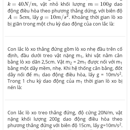
k
=
40
N
/
m
m
=
100
g
=
40
/
, vật nhỏ khối lượng
=
100
dao
k
N
m
m
g
động điều hòa theo phương thẳng dứng, với biên độ
g
=
10
m
/
s
2
A
=
5
c
m
2
=
5
, lấy
=
10
/
. Khoảng thời gian lò xo
A
c
m
g
m
s
bị giãn trong một chu kỳ dao động của con lắc là:
Con lắc lò xo thẳng đứng gồm lò xo nhẹ đầu trên cố
định, đầu dưới treo vật nặng m
, khi vật nằm cân
1
bằng lò xo dãn 2,5cm. Vật m
= 2m
được nối với m
2
1
1
bằng một dây mềm, nhẹ. Khi hệ thống cân bằng, đốt
2
dây nối để m
dao động điều hòa, lấy g = 10m/s
.
1
Trong 1 chu kỳ dao động của m
thời gian lò xo bị
1
nén là:
Con lắc lò xo treo thẳng đứng, độ cứng 20N/m, vật
nặng khối lượng 200g dao động điều hòa theo
2
phương thẳng đứng với biên độ 15cm, lấy g=10m/s
.