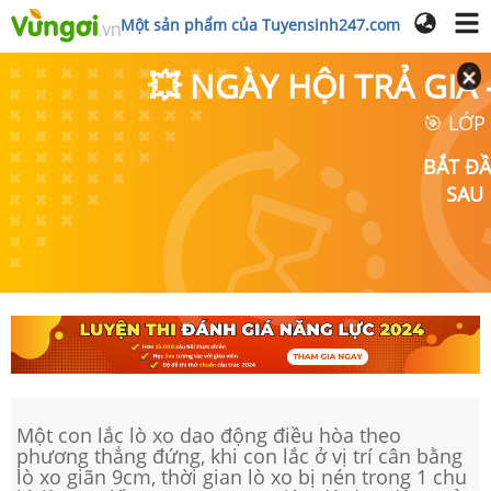
Một sản phẩm của Tuyensinh247.com
💥 NGÀY HỘI TRẢ GI
🎯 LỚP
BẮT Đ
SAU
Một con lắc lò xo dao động điều hòa theo
phương thẳng đứng, khi con lắc ở vị trí cân bằng
lò xo giãn 9cm, thời gian lò xo bị nén trong 1 chu