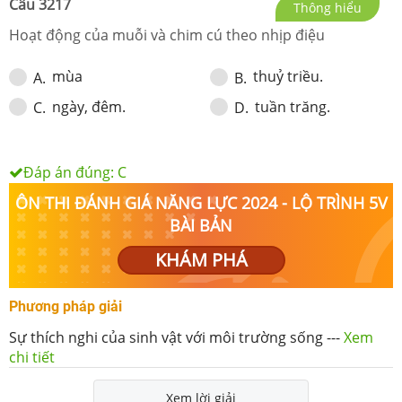
Câu
3217
Thông hiểu
Hoạt động của muỗi và chim cú theo nhịp điệu
mùa
thuỷ triều.
A
.
B
.
ngày, đêm.
tuần trăng.
C
.
D
.
Đáp án đúng:
C
ÔN THI ĐÁNH GIÁ NĂNG LỰC 2024 - LỘ TRÌNH 5V
BÀI BẢN
KHÁM PHÁ
Phương pháp giải
Sự thích nghi của sinh vật với môi trường sống
---
Xem
chi tiết
Xem lời giải