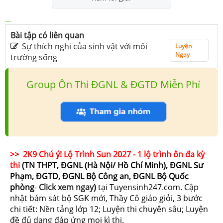
...
Bài tập có liên quan
Sự thích nghi của sinh vật với môi
Luyện
Ngay
trường sống
Group Ôn Thi ĐGNL & ĐGTD Miễn Phí
>> 2K9 Chú ý! Lộ Trình Sun 2027 - 1 lộ trình ôn đa kỳ
thi
(TN THPT, ĐGNL (Hà Nội/ Hồ Chí Minh), ĐGNL Sư
Phạm, ĐGTD, ĐGNL Bộ Công an, ĐGNL Bộ Quốc
phòng
-
Click xem ngay
)
tại Tuyensinh247.com.
Cập
nhật bám sát bộ SGK mới, Thầy Cô giáo giỏi, 3 bước
chi tiết: Nền tảng lớp 12; Luyện thi chuyên sâu; Luyện
đề đủ dạng đáp ứng mọi kì thi.