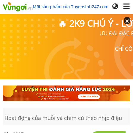
Một sản phẩm của Tuyensinh247.com
🔥 2K9 CHÚ Ý - 
ƯU ĐÃI ĐẶC B
CHỈ C
Hoạt động của muỗi và chim cú theo nhịp điệu