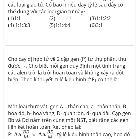
các loại giao tử. Có bao nhiêu dãy tỷ lệ sau đây có
thể đúng với các loại giao tử này?
(1)1:1
(2) 1:1:1:1
(3)1:1:2:2
(4) 1:1:3:3
(5)1:1:4:4
(6)3:1
Cho cây dị hợp tử về 2 cặp gen (P) tự thụ phấn, thu
được F
. Cho biết mỗi gen quy định một tính trạng,
1
các alen trội là trội hoàn toàn và không xảy ra đột
biến. Theo lí thuyết, tỉ lệ kiểu hình ở F
có thể là:
1
Một loài thực vật, gen A – thân cao, a –thân thấp; B-
hoa đỏ, b- hoa vàng; D- quả tròn, d- quả dài. Cặp gen
Bb và Dd nằm trên cùng một NST, biết rằng các gen
liên kết hoàn toàn. Xét phép lai:
Aa
B
D
b
d
×
Aa
B
D
b
d
B
D
B
D
P:
Aa
×
Aa
, tỷ lệ kiểu hình thân cao, hoa đỏ
b
d
b
d