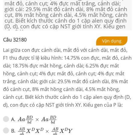
mắt đỏ, cánh cụt; 4% đực mắt trắng, cánh dài;
giới cái: 29.5% mắt đỏ cánh dài, 8% mắt đỏ cánh
cụt, 8% mắt hồng cánh dài, 4.5% mắt hồng, cánh
cụt. Biết kích thước cánh do 1 cặp alen quy định
(D, d), con đực có cặp NST giới tính XY. Kiểu gen
của P là:
Câu
32180
Vận dụng
Lai giữa con đực cánh dài, mắt đỏ với cánh dài, mắt đỏ,
F1 thu được tỉ lệ kiều hình: 14.75% con đực, mắt đỏ, cánh
dài; 18.75% đực mắt hồng, cánh dài; 6.25% đực mắt
hồng, cánh cụt; 4% đực mắt đỏ, cánh cụt; 4% đực mắt
trắng, cánh dài; giới cái: 29.5% mắt đỏ cánh dài, 8% mắt
đỏ cánh cụt, 8% mắt hồng cánh dài, 4.5% mắt hồng,
cánh cụt. Biết kích thước cánh do 1 cặp alen quy định (D,
d), con đực có cặp NST giới tính XY. Kiểu gen của P là:
A
a
B
D
b
d
×
A
a
B
D
b
d
B
D
B
D
A
.
×
A
a
A
a
b
d
b
d
A
B
a
b
X
D
X
D
×
A
B
a
b
X
D
Y
A
B
A
B
B
.
D
D
D
×
X
X
X
Y
a
b
a
b