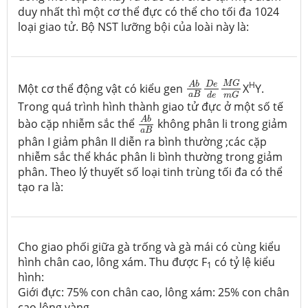
duy nhất thì một cơ thể đực có thể cho tối đa 1024
loại giao tử. Bộ NST lưỡng bội của loài này là:
A
b
a
B
D
e
d
e
M
G
m
G
M
G
H
D
e
A
b
Một cơ thể động vật có kiểu gen
X
Y.
a
B
d
e
m
G
Trong quá trình hình thành giao tử đực ở một số tế
A
b
a
B
A
b
bào cặp nhiễm sắc thể
không phân li trong giảm
a
B
phân I giảm phân II diễn ra bình thường ;các cặp
nhiễm sắc thể khác phân li bình thường trong giảm
phân. Theo lý thuyết số loại tinh trùng tối đa có thể
tạo ra là:
Cho giao phối giữa gà trống và gà mái có cùng kiểu
hình chân cao, lông xám. Thu được F
có tỷ lệ kiểu
1
hình:
Giới đực: 75% con chân cao, lông xám: 25% con chân
cao lông vàng