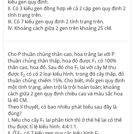
kiểu gen quy định.
II. Có 3 kiểu gen đồng hợp về cả 2 cặp gen quy định 2
tính trạng trên.
III. Có 7 kiểu gen quy định 2 tính trạng trên.
IV. Khoảng cách giữa 2 gen trên khoảng 25 cM.
Cho P thuần chủng thân cao, hoa trắng lai với P
thuần chủng thân thấp, hoa đỏ được F
có 100%
1
thân cao, hoa đỏ. Sau đó cho F
lai với cây M thu
1
được F
có có 2 loại kiểu hình, trong đó cây thấp, đỏ
2
thuần chủng chiếm 15%. Cho biết, mỗi gen quy định
một tính trạng, alen trội là trội hoàn toàn; khoảng
cách giữa 2 gen quy định chiều cao và màu sắc hoa
là 40 CM.
Theo lí thuyết, có bao nhiêu phát biểu sau đây là
đúng?
I. Nếu cho cây F
lai phân tích thì ở thế hệ lai có thể
1
thu được tỉ lệ kiểu hình: 4:4:1:1.
II. Ở F
, có 7 kiểu gen quy các kiểu hình F
.