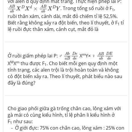
với alen d quy định mắt trắng. Thực hiện phép lai P:
A
B
a
b
X
D
X
d
×
A
B
a
b
X
D
Y
A
B
A
B
D
d
D
×
. Trong tổng số ruồi ở F
,
X
X
X
Y
1
a
b
a
b
ruồi thân xám, cánh dài, mắt đỏ chiếm tỉ lệ 52,5%.
Biết rằng không xảy ra đột biến, theo lí thuyết, ở F
tỉ
1
lệ ruồi đực thân xám, cánh cụt, mắt đỏ là
A
b
a
B
D
e
d
e
A
B
a
b
D
E
d
e
m
D
e
D
E
A
b
A
B
Ở ruồi giấm phép lai P: ♂
X
Y× ♀
a
B
d
e
a
b
d
e
M
m
X
X
thu được F
. Cho biết mỗi gen quy định một
1
tính trạng, các alen trội là trội hoàn toàn và không
có đột biến xảy ra. Theo lí thuyết, phát biểu nào sau
đây là đúng?
Cho giao phối giữa gà trống chân cao, lông xám với
gà mái có cùng kiểu hình, tỉ lệ phân li kiểu hình ở
F
như sau:
1
- Ở giới đực: 75% con chân cao, lông xám : 25% con