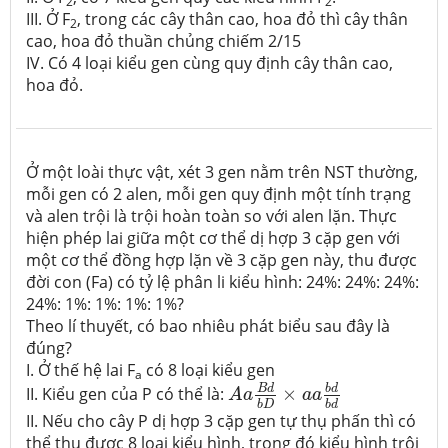
2
2
III. Ở F
, trong các cây thân cao, hoa đỏ thì cây thân
2
cao, hoa đỏ thuần chủng chiếm 2/15
IV. Có 4 loại kiểu gen cùng quy định cây thân cao,
hoa đỏ.
Ở một loài thực vật, xét 3 gen nằm trên NST thường,
mỗi gen có 2 alen, mỗi gen quy định một tính trạng
và alen trội là trội hoàn toàn so với alen lặn. Thực
hiện phép lai giữa một cơ thể dị hợp 3 cặp gen với
một cơ thể đồng hợp lặn về 3 cặp gen này, thu được
đời con (Fa) có tỷ lệ phân li kiểu hình: 24%: 24%: 24%:
24%: 1%: 1%: 1%: 1%?
Theo lí thuyết, có bao nhiêu phát biểu sau đây là
đúng?
I. Ở thế hệ lai F
có 8 loại kiểu gen
a
A
a
B
d
b
D
×
a
a
b
d
b
d
b
d
B
d
II. Kiểu gen của P có thể là:
×
A
a
a
a
b
D
b
d
II. Nếu cho cây P dị hợp 3 cặp gen tự thụ phấn thì có
thể thu được 8 loại kiểu hình, trong đó kiểu hình trội