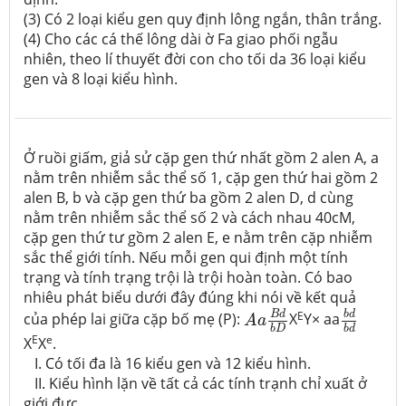
(3) Có 2 loại kiểu gen quy định lông ngắn, thân trắng.
(4) Cho các cá thế lông dài ờ Fa giao phối ngẫu
nhiên, theo lí thuyết đời con cho tối da 36 loại kiểu
gen và 8 loại kiểu hình.
Ở ruồi giấm, giả sử cặp gen thứ nhất gồm 2 alen A, a
nằm trên nhiễm sắc thể số 1, cặp gen thứ hai gồm 2
alen B, b và cặp gen thứ ba gồm 2 alen D, d cùng
nằm trên nhiễm sắc thể số 2 và cách nhau 40cM,
cặp gen thứ tư gồm 2 alen E, e nằm trên cặp nhiễm
sắc thể giới tính. Nếu mỗi gen qui định một tính
trạng và tính trạng trội là trội hoàn toàn. Có bao
nhiêu phát biểu dưới đây đúng khi nói về kết quả
b
d
b
d
A
a
B
d
b
D
E
b
d
B
d
của phép lai giữa cặp bố mẹ (P):
X
Y× aa
A
a
b
D
b
d
E
e
X
X
.
I. Có tối đa là 16 kiểu gen và 12 kiểu hình.
II. Kiểu hình lặn về tất cả các tính trạnh chỉ xuất ở
giới đực.