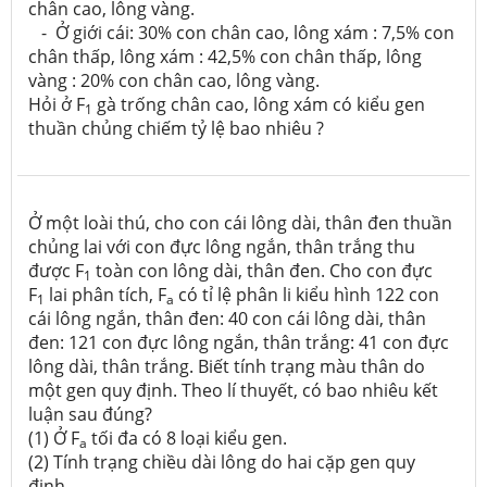
chân cao, lông vàng.
- Ở giới cái: 30% con chân cao, lông xám : 7,5% con
chân thấp, lông xám : 42,5% con chân thấp, lông
vàng : 20% con chân cao, lông vàng.
Hỏi ở F
gà trống chân cao, lông xám có kiểu gen
1
thuần chủng chiếm tỷ lệ bao nhiêu ?
Ở một loài thú, cho con cái lông dài, thân đen thuần
chủng lai với con đực lông ngắn, thân trắng thu
được F
toàn con lông dài, thân đen. Cho con đực
1
F
lai phân tích, F
có tỉ lệ phân li kiểu hình 122 con
1
a
cái lông ngắn, thân đen: 40 con cái lông dài, thân
đen: 121 con đực lông ngắn, thân trắng: 41 con đực
lông dài, thân trắng. Biết tính trạng màu thân do
một gen quy định. Theo lí thuyết, có bao nhiêu kết
luận sau đúng?
(1) Ở F
tối đa có 8 loại kiểu gen.
a
(2) Tính trạng chiều dài lông do hai cặp gen quy
định.