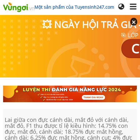
Một sản phẩm của Tuyensinh247.com
💥 NGÀY HỘI TRẢ GI
🎯 LỚP
C
Lai giữa con đực cánh dài, mắt đỏ với cánh dài,
mắt đỏ, F1 thu được tỉ lệ kiều hình: 14.75% con
đực, mắt đỏ, cánh dài; 18.75% đực mắt hồng,
cánh dài; 6.25% đực mắt hồng, cánh cụt; 4% đực