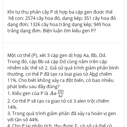
Khi tự thụ phấn cây P dị hợp ba cặp gen được thế
hệ con: 2574 cây hoa đỏ, dạng kép; 351 cây hoa đỏ
dạng đơn; 1326 cây hoa trắng dạng kép; 949 hoa
trắng dạng đơn. Biện luận tìm kiểu gen P?
Một cơ thể (P), xét 3 cặp gen dị hợp Aa, Bb, Dd.
Trong đó, cặp Bb và cặp Dd cùng nằm trên cặp
nhiễm sắc thể số 2. Giả sử quá trình giảm phân bình
thường, cơ thể P đã tạo ra loại giao tử A
bd
chiếm
11%. Cho biết không xảy ra đột biến, có bao nhiêu
phát biểu sau đây đúng?
A
a
B
D
b
d
B
D
1. Kiểu gen của P là
A
a
b
d
2. Cơ thể P sẽ tạo ra giao tử có 3 alen trội chiếm
14%.
3. Trong quá trình giảm phân đã xảy ra hoán vị gen
với tần số 44%.
4. Cho P lai phân tích, thu được F
có số cá thể có