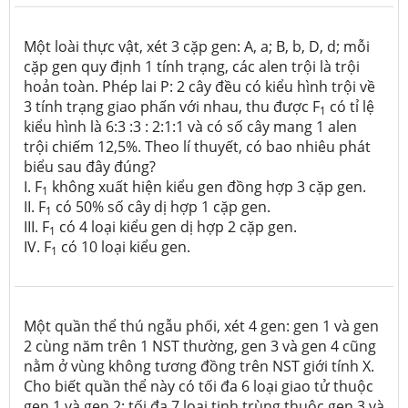
Một loài thực vật, xét 3 cặp gen: A, a; B, b, D, d; mỗi
cặp gen quy định 1 tính trạng, các alen trội là trội
hoản toàn. Phép lai P: 2 cây đều có kiểu hình trội về
3 tính trạng giao phấn với nhau, thu được F
có tỉ lệ
1
kiểu hình là 6:3 :3 : 2:1:1 và có số cây mang 1 alen
trội chiếm 12,5%. Theo lí thuyết, có bao nhiêu phát
biểu sau đây đúng?
I. F
không xuất hiện kiểu gen đồng hợp 3 cặp gen.
1
II. F
có 50% số cây dị hợp 1 cặp gen.
1
III. F
có 4 loại kiểu gen dị hợp 2 cặp gen.
1
IV. F
có 10 loại kiểu gen.
1
Một quần thể thú ngẫu phối, xét 4 gen: gen 1 và gen
2 cùng năm trên 1 NST thường, gen 3 và gen 4 cũng
nằm ở vùng không tương đồng trên NST giới tính X.
Cho biết quần thể này có tối đa 6 loại giao tử thuộc
gen 1 và gen 2; tối đa 7 loại tinh trùng thuộc gen 3 và