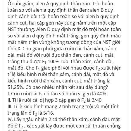
Ở ruồi giấm, alen A quy định thân xám trội hoàn
toàn so với alen a quy định thân đen; alen B quy
định cánh dài trội hoàn toàn so với alen b quy định
cánh cụt, hai cặp gen này cùng nằm trên một cặp
NST thường. Alen D quy định mắt đỏ trội hoàn toàn
so với alen d quy định mắt trắng, gen quy định màu
mắt nằm trên vùng không tương đồng của NST giới
tính X. Cho giao phối giữa ruồi cái thân xám, cánh
dài, mắt đỏ với ruồi đực thân đen, cánh cụt, mắt
trắng thu được F
100% ruồi thân xám, cánh dài,
1
mắt đỏ. Cho F
giao phối với nhau được F
xuất hiện
1
2
tỉ lệ kiểu hình ruồi thân xám, cánh dài, mắt đỏ và
kiểu hình ruồi thân xám, cánh cụt, mắt trắng là
51,25%. Có bao nhiêu nhận xét sau đây đúng?
I. Con ruồi cái F
có tần số hoán vị gen là 40%.
1
II. Tỉ lệ ruồi cái dị hợp 3 cặp gen ở F
là 3/40
2
III. Tỉ lệ kiểu hình mang 2 tính trạng trội và một tính
trạng lặn ở F
là 5/16.
2
IV. Lấy ngẫu nhiên 2 cá thể thân xám, cánh dài, mắt
đỏ ở F
, xác suất lấy được một con cái thuần chủng
2