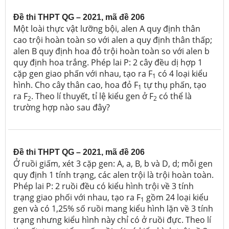
Đề thi THPT QG – 2021, mã đề 206
Một loài thực vật lưỡng bội, alen A quy định thân
cao trội hoàn toàn so với alen a quy định thân thấp;
alen B quy định hoa đỏ trội hoàn toàn so với alen b
quy định hoa trắng.
Phép lai P: 2 cây đều dị hợp 1
cặp gen giao phấn với nhau, tạo ra F
có 4 loại kiểu
1
hình. Cho cây thân cao, hoa đỏ F
tự thụ phấn, tạo
1
ra F
. Theo lí thuyết, tỉ lệ kiểu gen ở F
có thể là
2
2
trường hợp nào sau đây?
Đề thi THPT QG – 2021, mã đề 206
Ở ruồi giấm, xét 3 cặp gen: A, a, B, b và D, d; mỗi gen
quy định 1 tính trạng, các alen trội là trội hoàn toàn.
Phép lai P: 2 ruồi đều có kiểu hình trội về 3 tính
trạng giao phối với nhau, tạo ra F
gồm 24 loại kiểu
1
gen và có 1,25%
số ruồi mang kiểu hình lặn về 3 tính
trạng nhưng kiểu hình này chỉ có ở ruồi đực. Theo lí