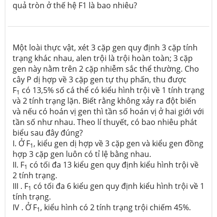
quả tròn ở thế hệ F1 là bao nhiêu?
Một loài thực vật, xét 3 cặp gen quy định 3 cặp tính
trạng khác nhau, alen trội là trội hoàn toàn; 3 cặp
gen này nằm trên 2 cặp nhiễm sắc thể thường. Cho
cây P dị hợp về 3 cặp gen tự thụ phấn, thu được
F
có 13,5% số cá thể có kiểu hình trội về 1 tính trạng
1
và 2 tính trạng lặn. Biết rằng không xảy ra đột biến
và nếu có hoán vị gen thì tần số hoán vị ở hai giới với
tần số như nhau. Theo lí thuyết, có bao nhiêu phát
biểu sau đây đúng?
I. Ở F
, kiểu gen dị hợp về 3 cặp gen và kiểu gen đồng
1
hợp 3 cặp gen luôn có tỉ lệ bằng nhau.
II. F
có tối đa 13 kiểu gen quy định kiểu hình trội về
1
2 tính trạng.
III . F
có tối đa 6 kiểu gen quy định kiểu hình trội về 1
1
tính trạng.
IV . Ở F
, kiểu hình có 2 tính trạng trội chiếm 45%.
1