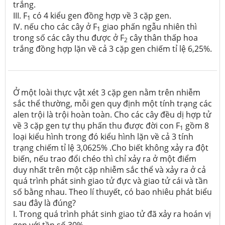
trắng.
III. F
có 4 kiểu gen đồng hợp về 3 cặp gen.
1
IV. nếu cho các cây ở F
giao phấn ngẫu nhiên thì
1
trong số các cây thu được ở F
cây thân thấp hoa
2
trắng đồng hợp lặn về cả 3 cặp gen chiếm tỉ lệ 6,25%.
Ở một loài thực vật xét 3 cặp gen nằm trên nhiễm
sắc thể thường, mỗi gen quy định một tính trạng các
alen trội là trội hoàn toàn. Cho các cây đều dị hợp tử
về 3 cặp gen tự thụ phấn thu được đời con F
gồm 8
1
loại kiểu hình trong đó kiểu hình lặn về cả 3 tính
trạng chiếm tỉ lệ 3,0625% .Cho biết không xảy ra đột
biến, nếu trao đổi chéo thì chỉ xảy ra ở một điểm
duy nhất trên một cặp nhiễm sắc thể và xảy ra ở cả
quá trình phát sinh giao tử đực và giao tử cái và tần
số bằng nhau. Theo lí thuyết, có bao nhiêu phát biểu
sau đây là đúng?
I. Trong quá trình phát sinh giao tử đã xảy ra hoán vị
gen với tần số 30%