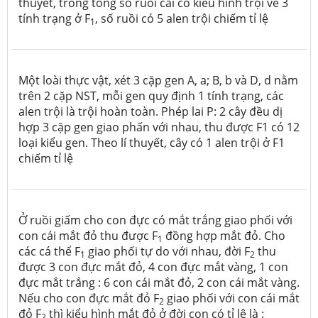
thuyết,
trong tổng số ruồi cái có kiểu hình trội về 3
tính trạng ở F
, số ruồi có 5 alen trội chiếm tỉ lệ
1
Một loài thực vật, xét 3 cặp gen A, a; B, b và D, d nằm
trên 2 cặp NST, mỗi gen quy định 1 tính trạng, các
alen trội là trội hoàn toàn. Phép lai P: 2 cây đều dị
hợp 3 cặp gen giao phấn với nhau, thu được F1 có 12
loại kiểu gen. Theo lí thuyết, cây có 1 alen trội ở F1
chiếm tỉ lệ
Ở ruồi giấm cho con đực có mắt trắng giao phối với
con cái mắt đỏ thu được F
đồng hợp mắt đỏ. Cho
1
các cá thể F
giao phối tự do với nhau, đời F
thu
1
2
được 3 con đực mắt đỏ, 4 con đực mắt vàng, 1 con
đực mắt trắng : 6 con cái mắt đỏ, 2 con cái mắt vàng.
Nếu cho con đực mắt đỏ F
giao phối với con cái mắt
2
đỏ F
thì kiểu hình mắt đỏ ở đời con có tỉ lệ là :
2