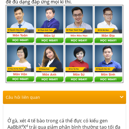
đề đủ dạng đáp ứng mọi kì thi.
Câu hỏi liên quan
Ở gà, xét 4 tế bào trong cá thể đực có kiểu gen
d
d
AaBbX
X
trải qua giảm phân bình thường tạo tối đa