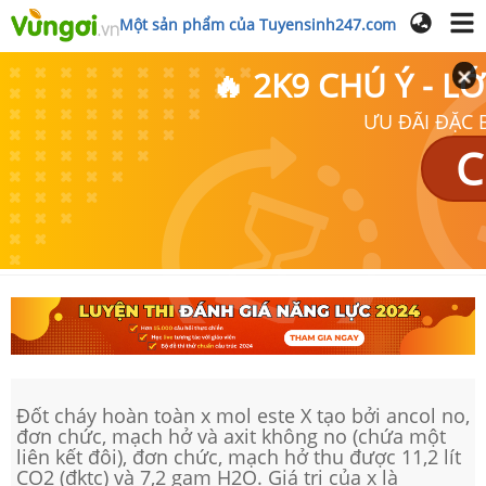
Một sản phẩm của Tuyensinh247.com
🔥 2K9 CHÚ Ý - 
ƯU ĐÃI ĐẶC B
C
Đốt cháy hoàn toàn x mol este X tạo bởi ancol no,
đơn chức, mạch hở và axit không no (chứa một
liên kết đôi), đơn chức, mạch hở thu được 11,2 lít
CO2 (đktc) và 7,2 gam H2O. Giá trị của x là