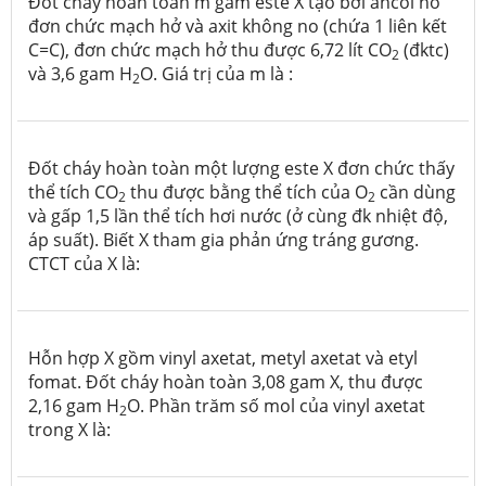
Đốt cháy hoàn toàn m gam este X tạo bởi ancol no
đơn chức mạch hở và axit không no (chứa 1 liên kết
C=C), đơn chức mạch hở thu được 6,72 lít CO
(đktc)
2
và 3,6 gam H
O. Giá trị của m là :
2
Đốt cháy hoàn toàn một lượng este X đơn chức thấy
thể tích CO
thu được bằng thể tích của O
cần dùng
2
2
và gấp 1,5 lần thể tích hơi nước (ở cùng đk nhiệt độ,
áp suất). Biết X tham gia phản ứng tráng gương.
CTCT của X là:
Hỗn hợp X gồm vinyl axetat, metyl axetat và etyl
fomat. Đốt cháy hoàn toàn 3,08 gam X, thu được
2,16 gam H
O. Phần trăm số mol của vinyl axetat
2
trong X là: