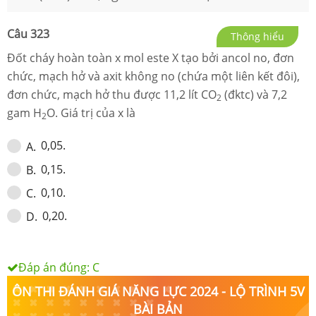
Câu
323
Thông hiểu
Đốt cháy hoàn toàn x mol este X tạo bởi ancol no, đơn
chức, mạch hở và axit không no (chứa một liên kết đôi),
đơn chức, mạch hở thu được 11,2 lít CO
(đktc) và 7,2
2
gam H
O. Giá trị của x là
2
0,05.
A
.
0,15.
B
.
0,10.
C
.
0,20.
D
.
Đáp án đúng:
C
ÔN THI ĐÁNH GIÁ NĂNG LỰC 2024 - LỘ TRÌNH 5V
BÀI BẢN