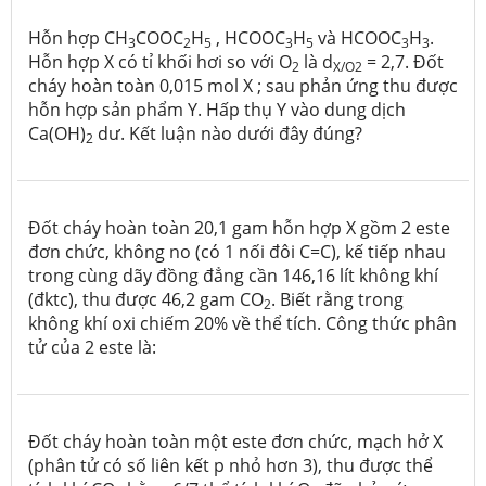
Hỗn hợp CH
COOC
H
, HCOOC
H
và HCOOC
H
.
3
2
5
3
5
3
3
Hỗn hợp X có tỉ khối hơi so với O
là d
= 2,7. Đốt
2
X/O2
cháy hoàn toàn 0,015 mol X ; sau phản ứng thu được
hỗn hợp sản phẩm Y. Hấp thụ Y vào dung dịch
Ca(OH)
dư. Kết luận nào dưới đây đúng?
2
Đốt cháy hoàn toàn 20,1 gam hỗn hợp X gồm 2 este
đơn chức, không no (có 1 nối đôi C=C), kế tiếp nhau
trong cùng dãy đồng đẳng cần 146,16 lít không khí
(đktc), thu được 46,2 gam CO
. Biết rằng trong
2
không khí oxi chiếm 20% về thể tích. Công thức phân
tử của 2 este là:
Đốt cháy hoàn toàn một este đơn chức, mạch hở X
(phân tử có số liên kết
p
nhỏ hơn 3), thu được thể