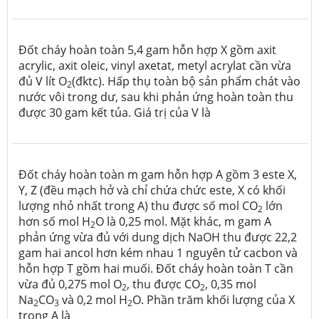
Đốt cháy hoàn toàn 5,4 gam hỗn hợp X gồm axit
acrylic, axit oleic, vinyl axetat, metyl acrylat cần vừa
đủ V lít O
(đktc). Hấp thụ toàn bộ sản phẩm chát vào
2
nước vôi trong dư, sau khi phản ứng hoàn toàn thu
được 30 gam kết tủa. Giá trị của V là
Đốt cháy hoàn toàn m gam hỗn hợp A gồm 3 este X,
Y, Z (đều mạch hở và chỉ chứa chức este, X có khối
lượng nhỏ nhất trong A) thu được số mol CO
lớn
2
hơn số mol H
O là 0,25 mol. Mặt khác, m gam A
2
phản ứng vừa đủ với dung dịch NaOH thu được 22,2
gam hai ancol hơn kém nhau 1 nguyên tử cacbon và
hỗn hợp T gồm hai muối. Đốt cháy hoàn toàn T cần
vừa đủ 0,275 mol O
, thu được CO
, 0,35 mol
2
2
Na
CO
và 0,2 mol H
O. Phần trăm khối lượng của X
2
3
2
trong A là