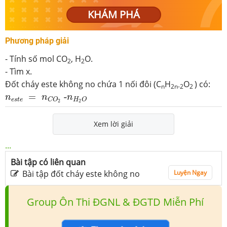
KHÁM PHÁ
Phương pháp giải
- Tính số mol CO
, H
O.
2
2
- Tìm x.
Đốt cháy este không no chứa 1 nối đôi (C
H
O
) có:
n
2n-2
2
n
e
s
t
e
=
n
C
O
2
-
n
H
2
O
=
-
n
n
n
e
s
t
e
H
O
C
O
2
2
Xem lời giải
...
Bài tập có liên quan
Bài tập đốt cháy este không no
Luyện Ngay
Group Ôn Thi ĐGNL & ĐGTD Miễn Phí