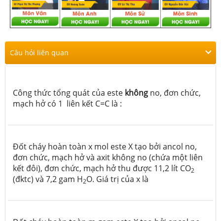
Câu hỏi liên quan
Công thức tổng quát của este
không
no, đơn chức,
mạch hở có 1 liên kết C=C là :
Đốt cháy hoàn toàn x mol este X tạo bởi ancol no,
đơn chức, mạch hở và axit không no (chứa một liên
kết đôi), đơn chức, mạch hở thu được 11,2 lít CO
2
(đktc) và 7,2 gam H
O. Giá trị của x là
2