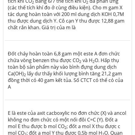
tích khí CO
bằng 6/7 thể tích khí O
đã phản ứng
2
­2
(các thể tích khí đo ở cùng điều kiện).
Cho m gam X
tác dụng hoàn toàn với 200 ml dung dịch KOH 0,7M
thu được dung dịch Y. Cô cạn Y thu được 12,88 gam
chất rắn khan. Giá trị của m là
Đốt cháy hoàn toàn 6,8 gam một este A đơn chức
chứa vòng benzen thu được CO
và H
O. Hấp thụ
2
2
toàn bộ sản phẩm này vào bình đựng dung dịch
Ca(OH)
lấy dư thấy khối lượng bình tăng 21,2 gam
2
đồng thời có 40 gam kết tủa. Số CTCT có thể có của
A
E là este của axit cacboxylic no đơn chức (X) và ancol
không no đơn chức có một nối đôi C=C (Y). Đốt a
mol E thu được b mol CO
; đốt a mol X thu được c
2
mol CO
; đốt a mol Y thu được 0,5b mol H
O. Quan
2
2