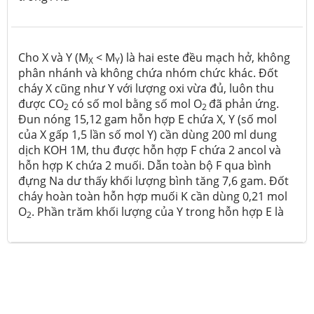
Cho X và Y (M
< M
) là hai este đều mạch hở, không
X
Y
phân nhánh và không chứa nhóm chức khác. Đốt
cháy X cũng như Y với lượng oxi vừa đủ, luôn thu
được CO
có số mol bằng số mol O
đã phản ứng.
2
2
Đun nóng 15,12 gam hỗn hợp E chứa X, Y (số mol
của X gấp 1,5 lần số mol Y) cần dùng 200 ml dung
dịch KOH 1M, thu được hỗn hợp F chứa 2 ancol và
hỗn hợp K chứa 2 muối. Dẫn toàn bộ F qua bình
đựng Na dư thấy khối lượng bình tăng 7,6 gam. Đốt
cháy hoàn toàn hỗn hợp muối K cần dùng 0,21 mol
O
. Phần trăm khối lượng của Y trong hỗn hợp E là
2