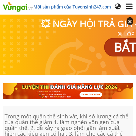
Một sản phẩm của Tuyensinh247.com
💥 NGÀY HỘI TRẢ GI
🎯 LỚP
BẮT
Trong một quần thể sinh vật, khi số lượng cá thể
của quần thể giảm 1. làm nghèo vốn gen của
quần thể. 2. dễ xảy ra giao phối gần làm xuất
hiện các kiểu gen có hại. 3. làm cho các cá thể