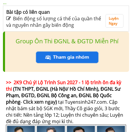
...
Bài tập có liên quan
Biến động số lượng cá thể của quần thể
Luyện
Ngay
và nguyên nhân gây biến động
Group Ôn Thi ĐGNL & ĐGTD Miễn Phí
>> 2K9 Chú ý! Lộ Trình Sun 2027 - 1 lộ trình ôn đa kỳ
thi
(TN THPT, ĐGNL (Hà Nội/ Hồ Chí Minh), ĐGNL Sư
Phạm, ĐGTD, ĐGNL Bộ Công an, ĐGNL Bộ Quốc
phòng
-
Click xem ngay
)
tại Tuyensinh247.com.
Cập
nhật bám sát bộ SGK mới, Thầy Cô giáo giỏi, 3 bước
chi tiết: Nền tảng lớp 12; Luyện thi chuyên sâu; Luyện
đề đủ dạng đáp ứng mọi kì thi.