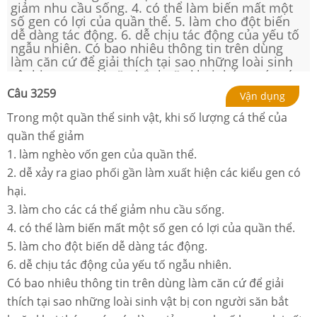
giảm nhu cầu sống. 4. có thể làm biến mất một
số gen có lợi của quần thể. 5. làm cho đột biến
dễ dàng tác động. 6. dễ chịu tác động của yếu tố
ngẫu nhiên. Có bao nhiêu thông tin trên dùng
làm căn cứ để giải thích tại sao những loài sinh
vật bị con người săn bắt hoặc khai thác quá mức
làm giảm mạnh số lượng lại rất dễ bị tuyệt
Câu
3259
Vận dụng
chủng?
Trong một quần thể sinh vật, khi số lượng cá thể của
quần thể giảm
1. làm nghèo vốn gen của quần thể.
2. dễ xảy ra giao phối gần làm xuất hiện các kiểu gen có
hại.
3. làm cho các cá thể giảm nhu cầu sống.
4. có thể làm biến mất một số gen có lợi của quần thể.
5. làm cho đột biến dễ dàng tác động.
6. dễ chịu tác động của yếu tố ngẫu nhiên.
Có bao nhiêu thông tin trên dùng làm căn cứ để giải
thích tại sao những loài sinh vật bị con người săn bắt