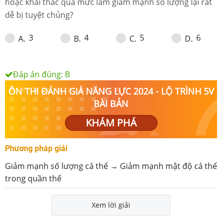
hoặc khai thác quá mức làm giảm mạnh số lượng lại rất
dễ bị tuyệt chủng?
3
4
5
6
A
.
B
.
C
.
D
.
Đáp án đúng:
B
ÔN THI ĐÁNH GIÁ NĂNG LỰC 2024 - LỘ TRÌNH 5V
BÀI BẢN
KHÁM PHÁ
Phương pháp giải
Giảm mạnh số lượng cá thể → Giảm mạnh mật độ cá thể
trong quần thể
Xem lời giải