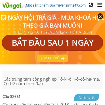
Một sản phẩm của Tuyensinh247.com
💥 NGÀY HỘI TRẢ GIÁ - MUA KHOÁ HỌC
THEO GIÁ BẠN MUỐN❗
🎯 LỚP 1-12 TẠI TUYENSINH247 (TỪ 10-12/08)
BẮT ĐẦU SAU 1 NGÀY
XEM CHI TIẾT
Các trung tâm công nghiệp Tô-ki-ô, I-ô-cô-ha-ma,
Cô-bê nằm trên đảo
Câu
32661
Nhận biết
Các trung tâm công nghiệp Tô-ki-ô, I-ô-cô-ha-ma, Cô-bê