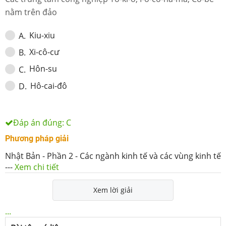
nằm trên đảo
Kiu-xiu
A
.
Xi-cô-cư
B
.
Hôn-su
C
.
Hô-cai-đô
D
.
Đáp án đúng:
C
Phương pháp giải
Nhật Bản - Phần 2 - Các ngành kinh tế và các vùng kinh tế
---
Xem chi tiết
Xem lời giải
...