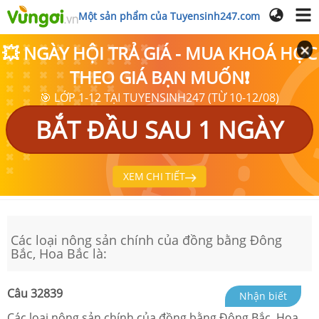
Một sản phẩm của Tuyensinh247.com
💥 NGÀY HỘI TRẢ GIÁ - MUA KHOÁ HỌC
THEO GIÁ BẠN MUỐN❗
🎯 LỚP 1-12 TẠI TUYENSINH247 (TỪ 10-12/08)
BẮT ĐẦU SAU 1 NGÀY
XEM CHI TIẾT
Các loại nông sản chính của đồng bằng Đông
Bắc, Hoa Bắc là:
Câu
32839
Nhận biết
Các loại nông sản chính của đồng bằng Đông Bắc, Hoa