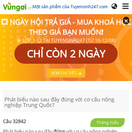
Một sản phẩm của Tuyensinh247.com
💥 NGÀY HỘI TRẢ GIÁ - MUA KHOÁ HỌC
THEO GIÁ BẠN MUỐN❗
🎯 LỚP 1-12 TẠI TUYENSINH247 (TỪ 10-12/08)
CHỈ CÒN 2 NGÀY
XEM CHI TIẾT
Phát biểu nào sau đây đúng với cơ cấu nông
nghiệp Trung Quốc?
Câu
32842
Thông hiểu
Phát biểu nào sau đây
đúng
với cơ cấu nông nghiệp