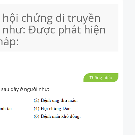
à hội chứng di truyền
 như: Được phát hiện
háp:
Thông hiểu
n sau đây ở người như: