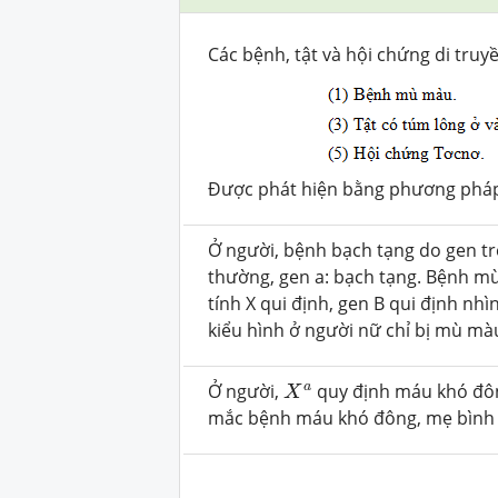
Các bệnh, tật và hội chứng di truy
Được phát hiện bằng phương phá
Ở người, bệnh bạch tạng do gen tr
thường, gen a: bạch tạng. Bệnh mù
tính X qui định, gen B qui định nh
kiểu hình ở người nữ chỉ bị mù mà
X
a
a
Ở người,
quy định máu khó đô
X
mắc bệnh máu khó đông, mẹ bình 