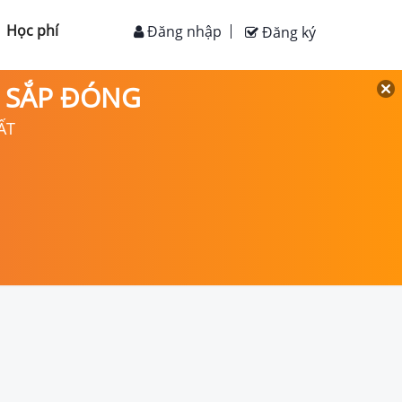
Học phí
Đăng nhập
Đăng ký
D SẮP ĐÓNG
ẤT