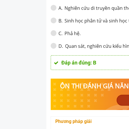
Nghiên cứu di truyền quần th
A
.
Sinh học phân tử và sinh học 
B
.
Phả hệ.
C
.
Quan sát, nghiên cứu kiểu hìn
D
.
Đáp án đúng:
B
ÔN THI ĐÁNH GIÁ NĂNG
Phương pháp giải