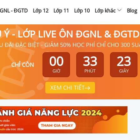
GNL - ĐGTD
Lớp 12
Lớp 11
Lớp 10
Lớp khác
Blog
Ú Ý - LỚP LIVE ÔN ĐGNL & ĐGT
U ĐÃI ĐẶC BIỆT - GIẢM 50% HỌC PHÍ CHỈ CHO 300 SU
00
33
22
CHỈ CÒN
GIỜ
PHÚT
GIÂY
XEM CHI TIẾT