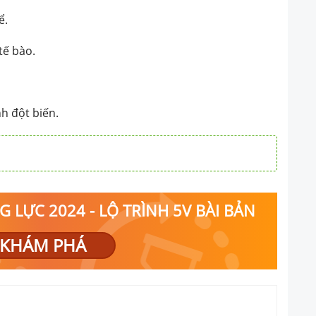
ể.
tế bào.
h đột biến.
 LỰC 2024 - LỘ TRÌNH 5V BÀI BẢN
KHÁM PHÁ