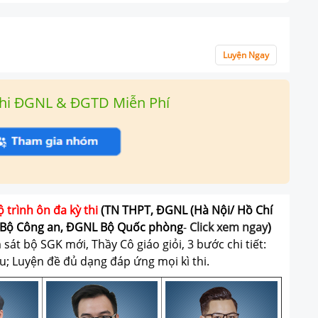
Luyện Ngay
hi ĐGNL & ĐGTD Miễn Phí
ộ trình ôn đa kỳ thi
(TN THPT, ĐGNL (Hà Nội/ Hồ Chí
Bộ Công an, ĐGNL Bộ Quốc phòng
-
Click xem ngay
)
át bộ SGK mới, Thầy Cô giáo giỏi, 3 bước chi tiết:
u; Luyện đề đủ dạng đáp ứng mọi kì thi.