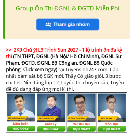
Group Ôn Thi ĐGNL & ĐGTD Miễn Phí
>> 2K9 Chú ý! Lộ Trình Sun 2027 - 1 lộ trình ôn đa kỳ
thi
(TN THPT, ĐGNL (Hà Nội/ Hồ Chí Minh), ĐGNL Sư
Phạm, ĐGTD, ĐGNL Bộ Công an, ĐGNL Bộ Quốc
phòng
-
Click xem ngay
)
tại Tuyensinh247.com.
Cập
nhật bám sát bộ SGK mới, Thầy Cô giáo giỏi, 3 bước
chi tiết: Nền tảng lớp 12; Luyện thi chuyên sâu; Luyện
đề đủ dạng đáp ứng mọi kì thi.