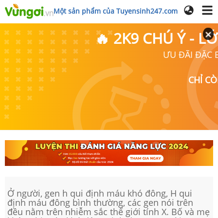
Một sản phẩm của Tuyensinh247.com
🔥 2K9 CHÚ Ý - 
ƯU ĐÃI ĐẶC B
CHỈ C
Ở người, gen h qui định máu khó đông, H qui
định máu đông bình thường, các gen nói trên
đều nằm trên nhiễm sắc thể giới tính X. Bố và mẹ