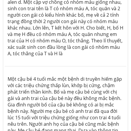
alen d. Một cặp vợ chồng có nhóm máu giống nhau,
sinh con trai tên là T có nhóm máu A, tóc quăn và 2
người con gái có kiểu hình khác bố, mẹ về cả 2 tính
trạng đồng thời 2 người con gái này có nhóm máu
khác nhau. Lớn lên, T kết hôn với H. Cho biết, H, bố H
và mẹ H đều có nhóm máu A, tóc quăn nhưng em
trai của H có nhóm máu O, tóc thẳng. Theo lí thuyết,
xác suất sinh con đầu lòng là con gái có nhóm máu
A, tóc thẳng của T và H là
Một cậu bé 4 tuổi mắc một bệnh di truyền hiếm gặp
với các triệu chứng thấp lùn, khớp bị cứng, chậm
phát triển thần kinh. Bố và mẹ cậu bé cùng với chị
gái và anh trai của cậu bé này đều không mắc bệnh.
Gia đình người bố của cậu bé không có ai bị mắc
bệnh này. Người mẹ cậu bé có anh trai đã qua đời
lúc 15 tuổi với triệu chứng giống như con trai 4 tuổi
nêu trên. Người anh họ của cậu bé cũng mắc bệnh
này. Mẹ cậu bé đang mang thai. Dựa vào thông tin