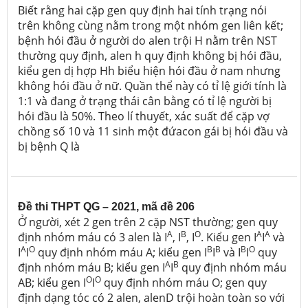
Biết rằng hai cặp gen quy định hai tính trạng nói
trên không cùng nằm trong một nhóm gen liên kết;
bệnh hói đầu ở người do alen trội H nằm trên NST
thường quy định, alen h quy định không bị hói đầu,
kiểu gen dị hợp Hh biểu hiện hói đầu ở nam nhưng
không hói đầu ở nữ. Quần thể này có tỉ lệ giới tính là
1:1 và đang ở trạng thái cân bằng có tỉ lệ người bị
hói đầu là 50%. Theo lí thuyết, xác suất để cặp vợ
chồng số 10 và 11 sinh một đứacon gái bị hói đầu và
bị bệnh Q là
Đề thi THPT QG – 2021, mã đề 206
Ở người, xét 2 gen trên 2 cặp NST thường; gen quy
A
B
O
A
A
định nhóm máu có 3 alen là I
, I
, I
. Kiểu gen I
I
và
A
O
B
B
B
O
I
I
quy định nhóm máu A; kiểu gen I
I
và I
I
quy
A
B
định nhóm máu B; kiểu gen I
I
quy định nhóm máu
O
O
AB; kiểu gen I
I
quy định nhóm máu O; gen quy
định dạng tóc có 2 alen, alenD trội hoàn toàn so với