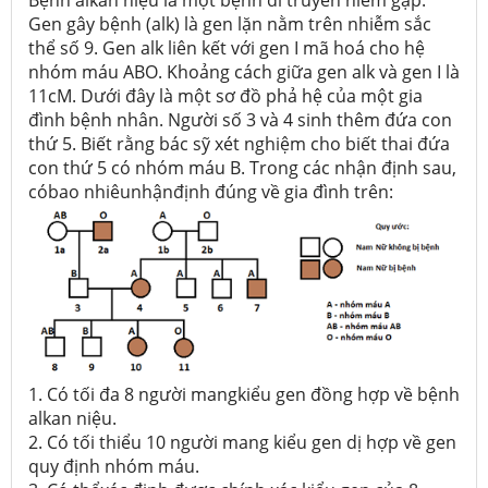
Bệnh alkan niệu là một bệnh di truyền hiếm gặp.
Gen gây bệnh (alk) là gen lặn nằm trên nhiễm sắc
thể số 9. Gen alk liên kết với gen I mã hoá cho hệ
nhóm máu ABO. Khoảng cách giữa gen alk và gen I là
11cM. Dưới đây là một sơ đồ phả hệ của một gia
đình bệnh nhân. Người số 3 và 4 sinh thêm đứa con
thứ 5. Biết rằng bác sỹ xét nghiệm cho biết thai đứa
con thứ 5 có nhóm máu B. Trong các nhận định sau,
cóbao nhiêunhậnđịnh đúng về gia đình trên:
1. Có tối đa 8 người mangkiểu gen đồng hợp về bệnh
alkan niệu.
2. Có tối thiểu 10 người mang kiểu gen dị hợp về gen
quy định nhóm máu.