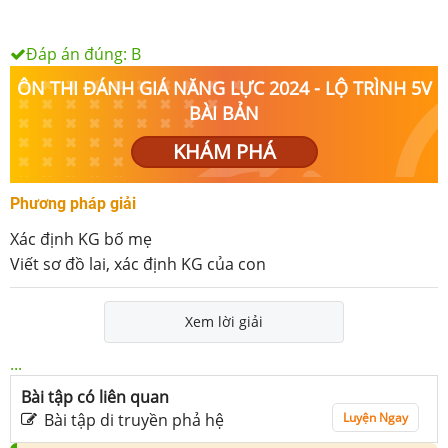
Đáp án đúng:
B
ÔN THI ĐÁNH GIÁ NĂNG LỰC 2024 - LỘ TRÌNH 5V
BÀI BẢN
KHÁM PHÁ
Phương pháp giải
Xác định KG bố mẹ
Viết sơ đồ lai, xác định KG của con
Xem lời giải
...
Bài tập có liên quan
Bài tập di truyền phả hệ
Luyện Ngay