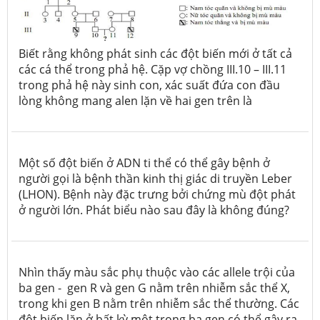
Biết rằng không phát sinh các đột biến mới ở tất cả
các cá thể trong phả hệ. Cặp vợ chồng III.10 – III.11
trong phả hệ này sinh con, xác suất đứa con đầu
lòng không mang alen lặn về hai gen trên là
Một số đột biến ở ADN ti thể có thể gây bệnh ở
người gọi là bệnh thần kinh thị giác di truyền Leber
(LHON). Bệnh này đặc trưng bởi chứng mù đột phát
ở người lớn. Phát biểu nào sau đây là không đúng?
Nhìn thấy màu sắc phụ thuộc vào các allele trội của
ba gen - gen R và gen G nằm trên nhiễm sắc thể X,
trong khi gen B nằm trên nhiễm sắc thể thường. Các
đột biến lặn ở bất kỳ một trong ba gen có thể gây ra