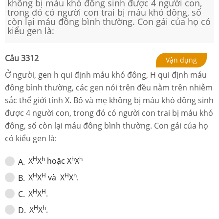
không bị máu khó đông sinh được 4 người con,
trong đó có người con trai bị máu khó đông, số
còn lại máu đông bình thường. Con gái của họ có
kiểu gen là:
Câu
3312
Vận dụng
Ở người, gen h qui định máu khó đông, H qui định máu
đông bình thường, các gen nói trên đều nằm trên nhiễm
sắc thể giới tính X. Bố và mẹ không bị máu khó đông sinh
được 4 người con, trong đó có người con trai bị máu khó
đông, số còn lại máu đông bình thường. Con gái của họ
có kiểu gen là:
H
h
h
h
X
X
hoặc X
X
A
.
H
H
H
h
X
X
và X
X
.
B
.
H
H
X
X
.
C
.
H
h
X
X
.
D
.