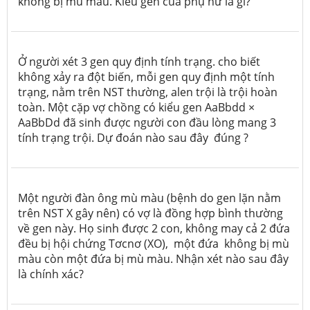
không bị mù màu. Kiểu gen của phụ nữ là gì?
Ở người xét 3 gen quy định tính trạng. cho biết
không xảy ra đột biến, mỗi gen quy định một tính
trạng, nằm trên NST thường, alen trội là trội hoàn
toàn. Một cặp vợ chồng có kiểu gen AaBbdd ×
AaBbDd đã sinh được người con đầu lòng mang 3
tính trạng trội. Dự đoán nào sau đây đúng ?
Một người đàn ông mù màu (bệnh do gen lặn nằm
trên NST
X
gây nên) có vợ là đồng hợp bình thường
về gen này. Họ sinh được 2 con, không may cả 2 đứa
đều bị hội chứng Tơcnơ (XO), một đứa không bị mù
màu còn một đứa bị mù màu. Nhận xét nào sau đây
là chính xác?