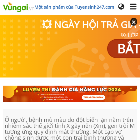
Một sản phẩm của Tuyensinh247.com
💥 NGÀY HỘI TRẢ GI
🎯 LỚP
BẮT
Ở người, bệnh mù màu do đột biến lặn nằm trên
nhiễm sắc thể giới tính X gây nên (Xm), gen trội M
tương ứng quy định mắt thường. Một cặp vợ
chồng sinh được một con trai bình thường và