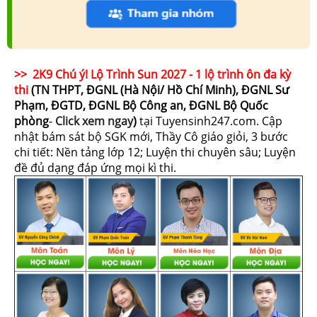
>> 2K9 Chú ý! Lộ Trình Sun 2027 - 1 lộ trình ôn đa kỳ
thi
(TN THPT, ĐGNL (Hà Nội/ Hồ Chí Minh), ĐGNL Sư
Phạm, ĐGTD, ĐGNL Bộ Công an, ĐGNL Bộ Quốc
phòng
-
Click xem ngay
)
tại Tuyensinh247.com.
Cập
nhật bám sát bộ SGK mới, Thầy Cô giáo giỏi, 3 bước
chi tiết: Nền tảng lớp 12; Luyện thi chuyên sâu; Luyện
đề đủ dạng đáp ứng mọi kì thi.