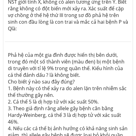
NST giới tính X, không có alen tương ứng trên Y. Biết
rằng không có đột biến mới xảy ra. Xác suất để cặp
vợ chồng ở thế hệ thứ III trong sơ đồ phả hệ trên
sinh con đầu lòng là con trai và mắc cả hai bệnh P và
Qlà:
Phả hệ của một gia đình được hiển thị bên dưới,
trong đó một số thành viên (màu đen) bị một bệnh
di truyền với tỉ lệ 9% trong quần thể. Kiểu hình của
cá thể đánh dấu ? là không biết.
Cho biết ý nào sau đây đúng?
1. Bệnh này có thể xảy ra do alen lặn trên nhiễm sắc
thể thường gây nên.
2. Cá thể 5 là dị hợp tử với xác suất 50%.
3. Theo giả định rằng allele gây bệnh cân bằng
Hardy-Weinberg, cá thể 3 là dị hợp tử với xác suất
46%.
4. Nếu các cá thể bị ảnh hưởng có khả năng sinh sản
giảm, thì allele gây bệnh sẽ được loại bỏ khỏi quần