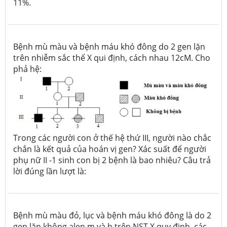
11%.
Bệnh mù màu và bệnh máu khó đông do 2 gen lặn
trên nhiễm sắc thể X qui định, cách nhau 12cM. Cho
phả hệ:
Trong các người con ở thế hệ thứ III, người nào chắc
chắn là kết quả của hoán vị gen? Xác suất để người
phụ nữ II -1 sinh con bị 2 bệnh là bao nhiêu? Câu trả
lời đúng lần lượt là:
Bệnh mù màu đỏ, lục và bệnh máu khó đông là do 2
gen lặn không alen m và h trên NST X quy định, các