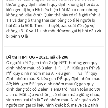
thường quy định, alen h quy định không bị hói đầu,
kiểu gen dị hợp Hh biểu hiện hói đầu ở nam nhưng
không hói đầu ở nữ. Quần thể này có tỉ lệ giới tính là
1:1 và đang ở trạng thái cân bằng có tỉ lệ người bị
hói đầu là 50%. Theo lí thuyết, xác suất để cặp vợ
chồng số 10 và 11 sinh một đứacon gái bị hói đầu và
bị bệnh Q là
Đề thi THPT QG – 2021, mã đề 206
Ở người, xét 2 gen trên 2 cặp NST thường; gen quy
A
B
O
A
A
định nhóm máu có 3 alen là I
, I
, I
. Kiểu gen I
I
và
A
O
B
B
B
O
I
I
quy định nhóm máu A; kiểu gen I
I
và I
I
quy
A
B
định nhóm máu B; kiểu gen I
I
quy định nhóm máu
O
O
AB; kiểu gen I
I
quy định nhóm máu O; gen quy
định dạng tóc có 2 alen, alenD trội hoàn toàn so với
alen d. Một cặp vợ chồng có nhóm máu giống nhau,
sinh con trai tên là T có nhóm máu A, tóc quăn và 2
người con gái có kiểu hình khác bố, mẹ về cả 2 tính