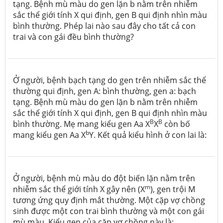
tạng. Bệnh mù màu do gen lặn b nằm trên nhiễm
sắc thể giới tính X qui định, gen B qui định nhìn màu
bình thường. Phép lai nào sau đây cho tất cả con
trai và con gái đều bình thường?
Ở người, bệnh bạch tạng do gen trên nhiễm sắc thể
thường qui định, gen A: bình thường, gen a: bạch
tạng. Bệnh mù màu do gen lặn b nằm trên nhiễm
sắc thể giới tính X qui định, gen B qui định nhìn màu
B
B
bình thường. Mẹ mang kiểu gen Aa X
X
còn bố
b
mang kiểu gen Aa X
Y
. Kết quả kiểu hình ở con lai là:
Ở người, bệnh mù màu do đột biến lặn nằm trên
m
nhiễm sắc thể giới tính X gây nên (X
), gen trội M
tương ứng quy định mắt thường. Một cặp vợ chồng
sinh được một con trai bình thường và một con gái
mù màu. Kiểu gen của cặp vợ chồng này là: