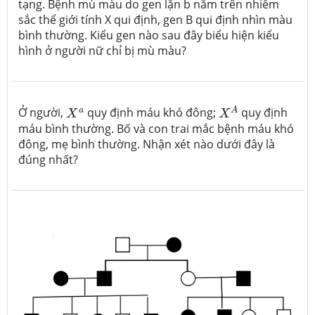
tạng. Bệnh mù màu do gen lặn b nằm trên nhiễm
sắc thể giới tính X qui định, gen B qui định nhìn màu
bình thường. Kiểu gen nào sau đây biểu hiện kiểu
hình ở người nữ chỉ bị mù màu?
X
A
X
a
a
A
Ở người,
quy định máu khó đông;
quy định
X
X
máu bình thường. Bố và con trai mắc bệnh máu khó
đông, mẹ bình thường. Nhận xét nào dưới đây là
đúng nhất?