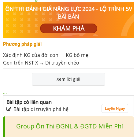
ÔN THI ĐÁNH GIÁ NĂNG LỰC 2024 - LỘ TRÌNH 5V
BÀI BẢN
KHÁM PHÁ
Phương pháp giải
Xác định KG của đời con → KG bố mẹ.
Gen trên NST X → Di truyền chéo
Xem lời giải
...
Bài tập có liên quan
Bài tập di truyền phả hệ
Luyện Ngay
Group Ôn Thi ĐGNL & ĐGTD Miễn Phí