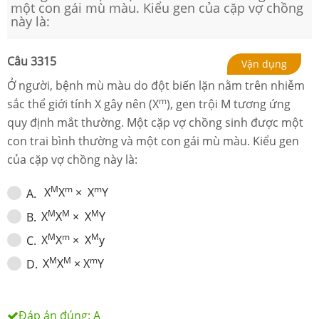
một con gái mù màu. Kiểu gen của cặp vợ chồng
này là:
Câu
3315
Vận dụng
Ở người, bệnh mù màu do đột biến lặn nằm trên nhiễm
m
sắc thể giới tính X gây nên (X
), gen trội M tương ứng
quy định mắt thường. Một cặp vợ chồng sinh được một
con trai bình thường và một con gái mù màu. Kiểu gen
của cặp vợ chồng này là:
M
m
m
X
X
× X
Y
A
.
M
M
M
X
X
× X
Y
B
.
M
m
M
X
X
× X
y
C
.
M
M
m
X
X
× X
Y
D
.
Đáp án đúng:
A