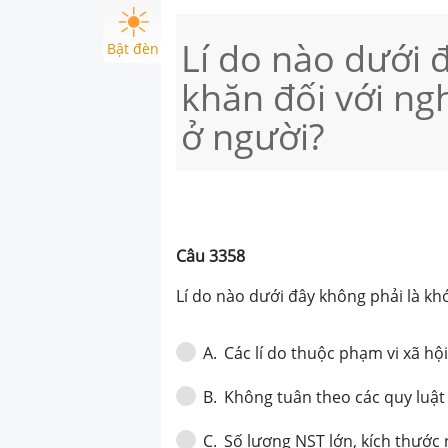
Lí do nào dưới 
Bật đèn
khăn đối với ng
ở người?
Câu
3358
Lí do nào dưới đây không phải là kh
Các lí do thuộc phạm vi xã hộ
A
.
Không tuân theo các quy luật 
B
.
Số lượng NST lớn, kích thước 
C
.