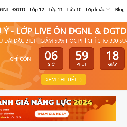
GNL - ĐGTD
Lớp 12
Lớp 11
Lớp 10
Lớp khác
Blog
Ú Ý - LỚP LIVE ÔN ĐGNL & ĐGT
U ĐÃI ĐẶC BIỆT - GIẢM 50% HỌC PHÍ CHỈ CHO 300 SU
06
59
18
CHỈ CÒN
GIỜ
PHÚT
GIÂY
XEM CHI TIẾT