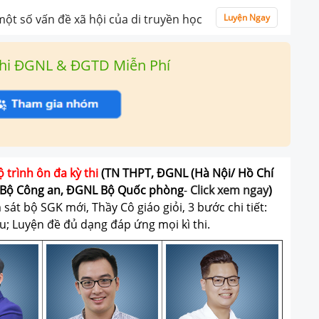
một số vấn đề xã hội của di truyền học
Luyện Ngay
hi ĐGNL & ĐGTD Miễn Phí
ộ trình ôn đa kỳ thi
(TN THPT, ĐGNL (Hà Nội/ Hồ Chí
Bộ Công an, ĐGNL Bộ Quốc phòng
-
Click xem ngay
)
át bộ SGK mới, Thầy Cô giáo giỏi, 3 bước chi tiết:
u; Luyện đề đủ dạng đáp ứng mọi kì thi.