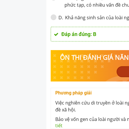
phức tạp, có nhiều vấn đề ch
Khả năng sinh sản của loài ng
D
.
Đáp án đúng:
B
ÔN THI ĐÁNH GIÁ NĂNG
Phương pháp giải
Việc nghiên cứu di truyền ở loài 
đề xã hội.
Bảo vệ vốn gen của loài người và 
tiết