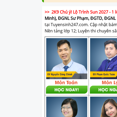
>> 2K9 Chú ý! Lộ Trình Sun 2027 - 1 l
Minh), ĐGNL Sư Phạm, ĐGTD, ĐGNL 
tại Tuyensinh247.com.
Cập nhật bám s
Nền tảng lớp 12; Luyện thi chuyên sâ