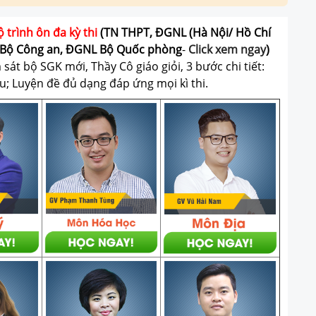
ộ trình ôn đa kỳ thi
(TN THPT, ĐGNL (Hà Nội/ Hồ Chí
Bộ Công an, ĐGNL Bộ Quốc phòng
-
Click xem ngay
)
át bộ SGK mới, Thầy Cô giáo giỏi, 3 bước chi tiết:
u; Luyện đề đủ dạng đáp ứng mọi kì thi.