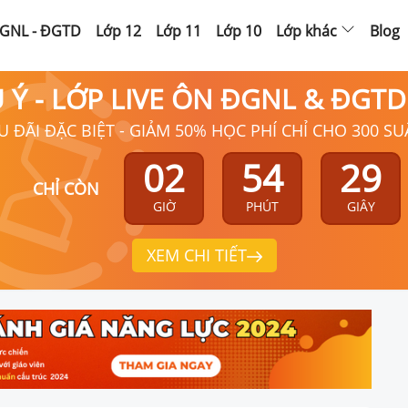
GNL - ĐGTD
Lớp 12
Lớp 11
Lớp 10
Lớp khác
Blog
Ú Ý - LỚP LIVE ÔN ĐGNL & ĐGT
U ĐÃI ĐẶC BIỆT - GIẢM 50% HỌC PHÍ CHỈ CHO 300 SU
02
54
28
CHỈ CÒN
GIỜ
PHÚT
GIÂY
XEM CHI TIẾT