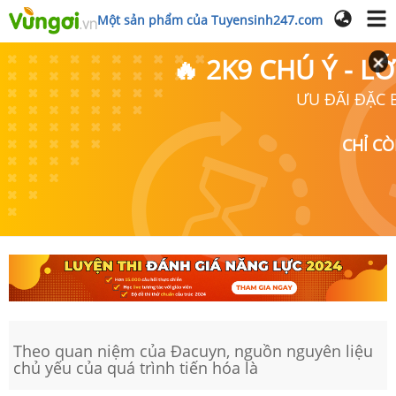
Một sản phẩm của Tuyensinh247.com
🔥 2K9 CHÚ Ý - 
ƯU ĐÃI ĐẶC B
CHỈ C
Theo quan niệm của Đacuyn, nguồn nguyên liệu
chủ yếu của quá trình tiến hóa là