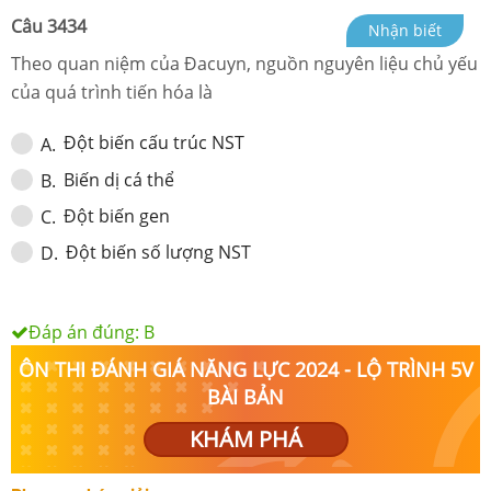
Câu
3434
Nhận biết
Theo quan niệm của Đacuyn, nguồn nguyên liệu chủ yếu
của quá trình tiến hóa là
Đột biến cấu trúc NST
A
.
Biến dị cá thể
B
.
Đột biến gen
C
.
Đột biến số lượng NST
D
.
Đáp án đúng:
B
ÔN THI ĐÁNH GIÁ NĂNG LỰC 2024 - LỘ TRÌNH 5V
BÀI BẢN
KHÁM PHÁ