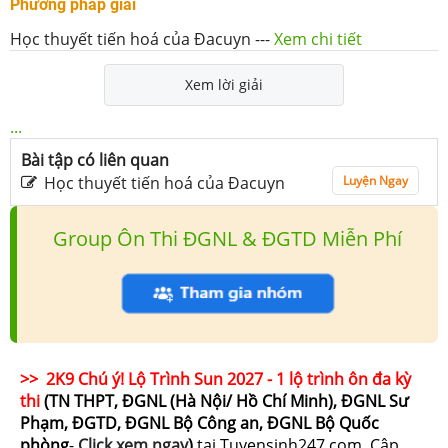
Phương pháp giải
Học thuyết tiến hoá của Đacuyn
---
Xem chi tiết
Xem lời giải
...
Bài tập có liên quan
Học thuyết tiến hoá của Đacuyn
Luyện Ngay
Group Ôn Thi ĐGNL & ĐGTD Miễn Phí
>> 2K9 Chú ý! Lộ Trình Sun 2027 - 1 lộ trình ôn đa kỳ
thi
(TN THPT, ĐGNL (Hà Nội/ Hồ Chí Minh), ĐGNL Sư
Phạm, ĐGTD, ĐGNL Bộ Công an, ĐGNL Bộ Quốc
phòng
-
Click xem ngay
)
tại Tuyensinh247.com.
Cập