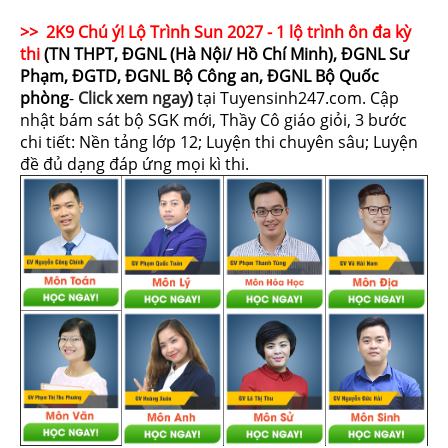
>> 2K9 Chú ý! Lộ Trình Sun 2027 - 1 lộ trình ôn đa kỳ
thi
(TN THPT, ĐGNL (Hà Nội/ Hồ Chí Minh), ĐGNL Sư
Phạm, ĐGTD, ĐGNL Bộ Công an, ĐGNL Bộ Quốc
phòng
-
Click xem ngay
)
tại Tuyensinh247.com.
Cập
nhật bám sát bộ SGK mới, Thầy Cô giáo giỏi, 3 bước
chi tiết: Nền tảng lớp 12; Luyện thi chuyên sâu; Luyện
đề đủ dạng đáp ứng mọi kì thi.