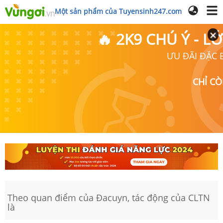
Một sản phẩm của Tuyensinh247.com
🔥 2K9 CHÚ Ý - 
ƯU ĐÃI ĐẶC B
CHỈ C
Theo quan điểm của Đacuyn, tác động của CLTN
là