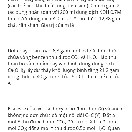
2
­2
(các thể tích khí đo ở cùng điều kiện).
Cho m gam X
tác dụng hoàn toàn với 200 ml dung dịch KOH 0,7M
thu được dung dịch Y. Cô cạn Y thu được 12,88 gam
chất rắn khan. Giá trị của m là
Đốt cháy hoàn toàn 6,8 gam một este A đơn chức
chứa vòng benzen thu được CO
và H
O. Hấp thụ
2
2
toàn bộ sản phẩm này vào bình đựng dung dịch
Ca(OH)
lấy dư thấy khối lượng bình tăng 21,2 gam
2
đồng thời có 40 gam kết tủa. Số CTCT có thể có của
A
E là este của axit cacboxylic no đơn chức (X) và ancol
không no đơn chức có một nối đôi C=C (Y). Đốt a
mol E thu được b mol CO
; đốt a mol X thu được c
2
mol CO
; đốt a mol Y thu được 0,5b mol H
O. Quan
2
2