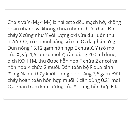
Cho X và Y (M
< M
) là hai este đều mạch hở, không
X
Y
phân nhánh và không chứa nhóm chức khác. Đốt
cháy X cũng như Y với lượng oxi vừa đủ, luôn thu
được CO
có số mol bằng số mol O
đã phản ứng.
2
2
Đun nóng 15,12 gam hỗn hợp E chứa X, Y (số mol
của X gấp 1,5 lần số mol Y) cần dùng 200 ml dung
dịch KOH 1M, thu được hỗn hợp F chứa 2 ancol và
hỗn hợp K chứa 2 muối. Dẫn toàn bộ F qua bình
đựng Na dư thấy khối lượng bình tăng 7,6 gam. Đốt
cháy hoàn toàn hỗn hợp muối K cần dùng 0,21 mol
O
. Phần trăm khối lượng của Y trong hỗn hợp E là
2