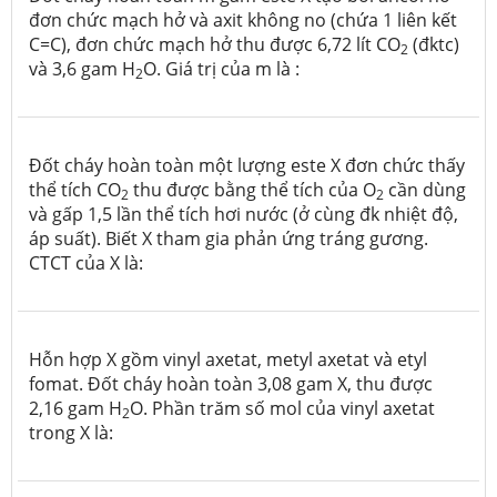
đơn chức mạch hở và axit không no (chứa 1 liên kết
C=C), đơn chức mạch hở thu được 6,72 lít CO
(đktc)
2
và 3,6 gam H
O. Giá trị của m là :
2
Đốt cháy hoàn toàn một lượng este X đơn chức thấy
thể tích CO
thu được bằng thể tích của O
cần dùng
2
2
và gấp 1,5 lần thể tích hơi nước (ở cùng đk nhiệt độ,
áp suất). Biết X tham gia phản ứng tráng gương.
CTCT của X là:
Hỗn hợp X gồm vinyl axetat, metyl axetat và etyl
fomat. Đốt cháy hoàn toàn 3,08 gam X, thu được
2,16 gam H
O. Phần trăm số mol của vinyl axetat
2
trong X là: