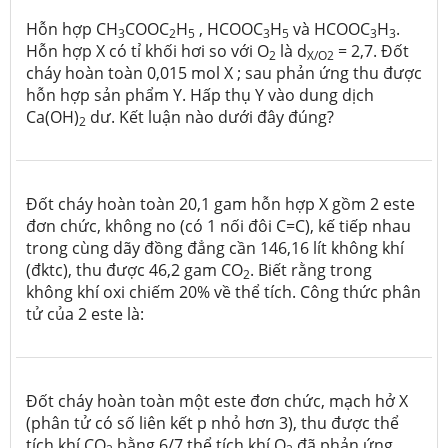
Hỗn hợp CH
COOC
H
, HCOOC
H
và HCOOC
H
.
3
2
5
3
5
3
3
Hỗn hợp X có tỉ khối hơi so với O
là d
= 2,7. Đốt
2
X/O2
cháy hoàn toàn 0,015 mol X ; sau phản ứng thu được
hỗn hợp sản phẩm Y. Hấp thụ Y vào dung dịch
Ca(OH)
dư. Kết luận nào dưới đây đúng?
2
Đốt cháy hoàn toàn 20,1 gam hỗn hợp X gồm 2 este
đơn chức, không no (có 1 nối đôi C=C), kế tiếp nhau
trong cùng dãy đồng đẳng cần 146,16 lít không khí
(đktc), thu được 46,2 gam CO
. Biết rằng trong
2
không khí oxi chiếm 20% về thể tích. Công thức phân
tử của 2 este là:
Đốt cháy hoàn toàn một este đơn chức, mạch hở X
(phân tử có số liên kết
p
nhỏ hơn 3), thu được thể
tích khí CO
bằng 6/7 thể tích khí O
đã phản ứng