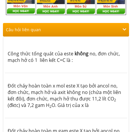
Câu hỏi liên quan
Công thức tổng quát của este
không
no, đơn chức,
mạch hở có 1 liên kết C=C là :
Đốt cháy hoàn toàn x mol este X tạo bởi ancol no,
đơn chức, mạch hở và axit không no (chứa một liên
kết đôi), đơn chức, mạch hở thu được 11,2 lít CO
2
(đktc) và 7,2 gam H
O. Giá trị của x là
2
Đốt cháy hoàn toàn m gam este X tạo bởi ancol no