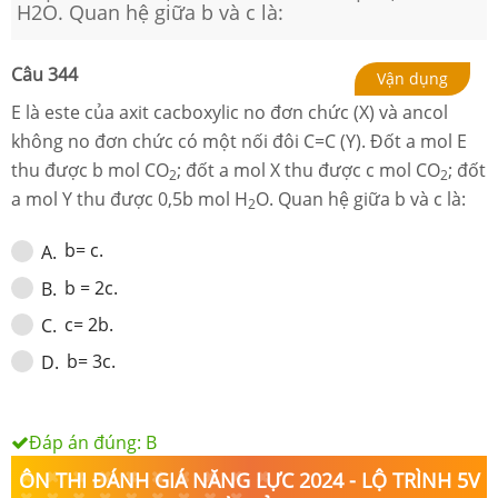
H2O. Quan hệ giữa b và c là:
Câu
344
Vận dụng
E là este của axit cacboxylic no đơn chức (X) và ancol
không no đơn chức có một nối đôi C=C (Y). Đốt a mol E
thu được b mol CO
; đốt a mol X thu được c mol CO
; đốt
2
2
a mol Y thu được 0,5b mol H
O. Quan hệ giữa b và c là:
2
b= c.
A
.
b = 2c.
B
.
c= 2b.
C
.
b= 3c.
D
.
Đáp án đúng:
B
ÔN THI ĐÁNH GIÁ NĂNG LỰC 2024 - LỘ TRÌNH 5V