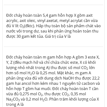
Đốt cháy hoàn toàn 5,4 gam hỗn hợp X gồm axit
acrylic, axit oleic, vinyl axetat, metyl acrylat cần vừa
đủ V lít O
(đktc). Hấp thụ toàn bộ sản phẩm chát vào
2
nước vôi trong dư, sau khi phản ứng hoàn toàn thu
được 30 gam kết tủa. Giá trị của V là
Đốt cháy hoàn toàn m gam hỗn hợp A gồm 3 este X,
Y, Z (đều mạch hở và chỉ chứa chức este, X có khối
lượng nhỏ nhất trong A) thu được số mol CO
lớn
2
hơn số mol H
O là 0,25 mol. Mặt khác, m gam A
2
phản ứng vừa đủ với dung dịch NaOH thu được 22,2
gam hai ancol hơn kém nhau 1 nguyên tử cacbon và
hỗn hợp T gồm hai muối. Đốt cháy hoàn toàn T cần
vừa đủ 0,275 mol O
, thu được CO
, 0,35 mol
2
2
Na
CO
và 0,2 mol H
O. Phần trăm khối lượng của X
2
3
2
trong A là