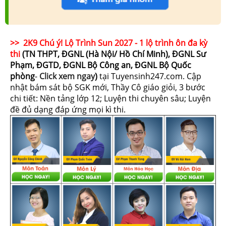
>> 2K9 Chú ý! Lộ Trình Sun 2027 - 1 lộ trình ôn đa kỳ
thi
(TN THPT, ĐGNL (Hà Nội/ Hồ Chí Minh), ĐGNL Sư
Phạm, ĐGTD, ĐGNL Bộ Công an, ĐGNL Bộ Quốc
phòng
-
Click xem ngay
)
tại Tuyensinh247.com.
Cập
nhật bám sát bộ SGK mới, Thầy Cô giáo giỏi, 3 bước
chi tiết: Nền tảng lớp 12; Luyện thi chuyên sâu; Luyện
đề đủ dạng đáp ứng mọi kì thi.