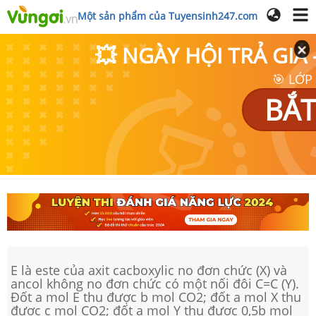
Một sản phẩm của Tuyensinh247.com
💥 NGÀY HỘI TRẢ GI
🎯 LỚP
BẮT
E là este của axit cacboxylic no đơn chức (X) và
ancol không no đơn chức có một nối đôi C=C (Y).
Đốt a mol E thu được b mol CO2; đốt a mol X thu
được c mol CO2; đốt a mol Y thu được 0,5b mol