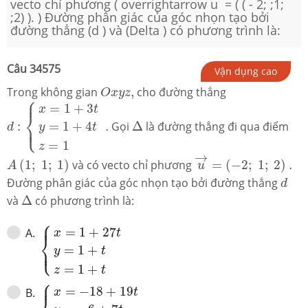
vecto chỉ phương ( overrightarrow u = ( ( - 2; ;1;
;2) ). ) Đường phân giác của góc nhọn tạo bởi
đường thẳng (d ) và (Delta ) có phương trình là:
Câu
34575
Vận dụng cao
O
x
y
z
,
Trong không gian
,
cho đường thẳng
O
x
y
z
⎧
d
:
{
x
=
1
+
3
t
y
=
1
+
4
t
z
=
1
.
⎪
=
1
+
3
x
t
⎨
Δ
⎩
⎪
=
1
+
4
:
.
Gọi
Δ
là đường thẳng đi qua điểm
y
t
d
=
1
z
u
→
=
(
−
2
;
1
;
2
)
.
A
(
1
;
1
;
1
)
→
(
1
;
1
;
1
)
và có vecto chỉ phương
=
(
−
2
;
1
;
2
)
.
A
u
d
Đường phân giác của góc nhọn tạo bởi đường thẳng
d
Δ
và
Δ
có phương trình là:
⎧
{
x
=
1
+
27
t
y
=
1
+
t
z
=
1
+
t
⎪
=
1
+
27
A
.
x
t
⎨
⎩
⎪
=
1
+
y
t
=
1
+
z
t
⎧
{
x
=
−
18
+
19
t
y
=
−
6
+
7
t
z
=
11
−
10
t
⎪
=
−
18
+
19
B
.
x
t