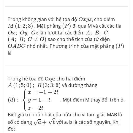
O
x
y
z
,
Trong không gian với hệ tọa độ
,
cho điểm
O
x
y
z
M
(
1
;
2
;
3
)
.
(
P
)
(
1
;
2
;
3
)
.
Mặt phẳng
(
)
đi qua M và cắt các tia
M
P
A
;
B
;
C
O
x
;
O
y
;
O
z
;
;
lần lượt tại các điểm
;
;
O
x
O
y
O
z
A
B
C
(
A
;
B
;
C
≠
O
)
(
;
;
≠
)
sao cho thể tích của tứ diện
A
B
C
O
O
A
B
C
(
P
)
nhỏ nhất. Phương trình của mặt phẳng
(
)
O
A
B
C
P
là
Trong hệ tọa độ Oxyz cho hai điểm
A
(
1
;
5
;
0
)
;
B
(
3
;
3
;
6
)
(
1
;
5
;
0
)
;
(
3
;
3
;
6
)
và đường thẳng
A
B
⎧
(
d
)
:
{
x
=
−
1
+
2
t
y
=
1
−
t
z
=
2
t
⎪
=
−
1
+
2
x
t
⎨
⎩
⎪
=
1
−
(
)
:
. Một điểm M thay đổi trên d.
y
t
d
=
2
z
t
Biết giá trị nhỏ nhất của nửa chu vi tam giác MAB là
a
+
b
√
số có dạng
+
với a, b là các số nguyên. Khi
√
a
b
đó: