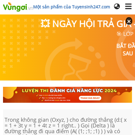
Một sản phẩm của Tuyensinh247.com
💥 NGÀY HỘI TRẢ GI
🎯 LỚP
BẮT Đ
SAU
Trong không gian (Oxyz, ) cho đường thẳng (d:( x
= 1 + 3t y = 1 + 4t z = 1 right.. ) Gọi (Delta ) là
đường thẳng đi qua điểm (A( (1; ;1; ;1) ) ) và có