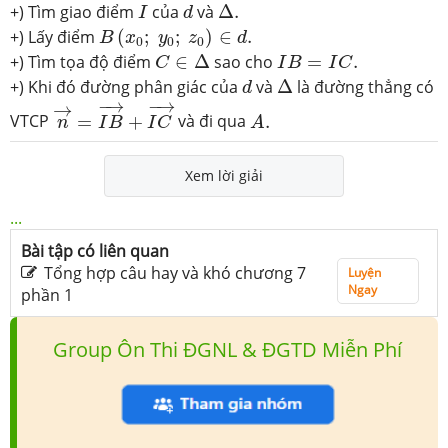
Δ
.
I
d
+) Tìm giao điểm
của
và
Δ
.
I
d
B
(
x
0
;
y
0
;
z
0
)
∈
d
.
+) Lấy điểm
(
;
;
)
∈
.
B
x
y
z
d
0
0
0
C
∈
Δ
I
B
=
I
C
.
+) Tìm tọa độ điểm
∈
Δ
sao cho
=
.
C
I
B
I
C
Δ
d
+) Khi đó đường phân giác của
và
Δ
là đường thẳng có
d
n
→
=
I
B
→
+
I
C
→
−
→
−
→
A
.
→
VTCP
=
+
và đi qua
.
n
I
B
I
C
A
Xem lời giải
...
Bài tập có liên quan
Tổng hợp câu hay và khó chương 7
Luyện
Ngay
phần 1
Group Ôn Thi ĐGNL & ĐGTD Miễn Phí