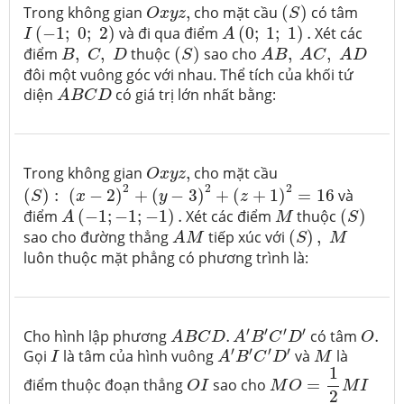
(
S
)
O
x
y
z
,
Trong không gian
,
cho mặt cầu
(
)
có tâm
O
x
y
z
S
A
(
0
;
1
;
1
)
.
I
(
−
1
;
0
;
2
)
(
−
1
;
0
;
2
)
và đi qua điểm
(
0
;
1
;
1
)
.
Xét các
I
A
A
B
,
A
C
,
A
D
(
S
)
B
,
C
,
D
điểm
,
,
thuộc
(
)
sao cho
,
,
B
C
D
S
A
B
A
C
A
D
đôi một vuông góc với nhau. Thể tích của khối tứ
A
B
C
D
diện
có giá trị lớn nhất bằng:
A
B
C
D
O
x
y
z
,
Trong không gian
,
cho mặt cầu
O
x
y
z
(
S
)
:
(
x
−
2
)
2
+
(
y
−
3
)
2
+
(
z
+
1
)
2
=
16
2
2
2
(
)
:
(
−
2
)
+
(
−
3
)
+
(
+
1
)
=
16
và
S
x
y
z
A
(
−
1
;
−
1
;
−
1
)
.
(
S
)
M
điểm
(
−
1
;
−
1
;
−
1
)
.
Xét các điểm
thuộc
(
)
A
M
S
A
M
(
S
)
,
M
sao cho đường thẳng
tiếp xúc với
(
)
,
A
M
S
M
luôn thuộc mặt phẳng có phương trình là:
A
B
C
D
.
A
′
B
′
C
′
D
′
O
.
′
′
′
′
Cho hình lập phương
.
có tâm
.
A
B
C
D
A
B
C
D
O
A
′
B
′
C
′
D
′
I
M
′
′
′
′
Gọi
là tâm của hình vuông
và
là
I
A
B
C
D
M
M
O
=
1
2
M
I
1
O
I
điểm thuộc đoạn thẳng
sao cho
=
O
I
M
O
M
I
2