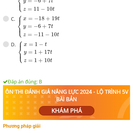
⎨
⎩
⎪
=
−
6
+
7
y
t
=
11
−
10
z
t
⎧
{
x
=
−
18
+
19
t
y
=
−
6
+
7
t
z
=
−
11
−
10
t
⎪
=
−
18
+
19
C
.
x
t
⎨
⎩
⎪
=
−
6
+
7
y
t
=
−
11
−
10
z
t
⎧
{
x
=
1
−
t
y
=
1
+
17
t
z
=
1
+
10
t
⎪
=
1
−
D
.
x
t
⎨
⎩
⎪
=
1
+
17
y
t
=
1
+
10
z
t
Đáp án đúng:
B
ÔN THI ĐÁNH GIÁ NĂNG LỰC 2024 - LỘ TRÌNH 5V
BÀI BẢN
KHÁM PHÁ
Phương pháp giải