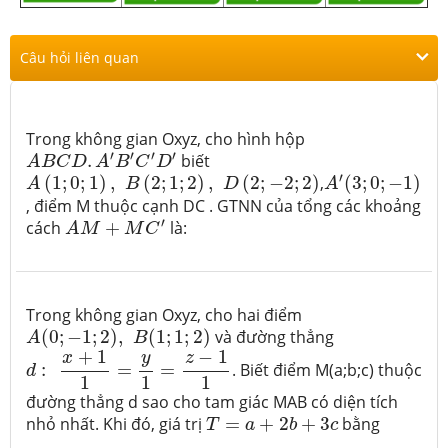
Câu hỏi liên quan
Trong không gian Oxyz, cho hình hộp
A
B
C
D
.
A
′
B
′
C
′
D
′
′
′
′
′
.
biết
A
B
C
D
A
B
C
D
A
(
1
;
0
;
1
)
,
B
(
2
;
1
;
2
)
,
D
(
2
;
−
2
;
2
)
A
′
(
3
;
0
;
−
1
)
′
(
1
;
0
;
1
)
,
(
2
;
1
;
2
)
,
(
2
;
−
2
;
2
)
,
(
3
;
0
;
−
1
)
A
B
D
A
, điểm M thuộc cạnh DC . GTNN của tổng các khoảng
A
M
+
M
C
′
′
cách
+
là:
A
M
M
C
Trong không gian Oxyz, cho hai điểm
A
(
0
;
−
1
;
2
)
,
B
(
1
;
1
;
2
)
(
0
;
−
1
;
2
)
,
(
1
;
1
;
2
)
và đường thẳng
A
B
d
:
x
+
1
1
=
y
1
=
z
−
1
1
+
1
−
1
y
x
z
:
=
=
. Biết điểm M(a;b;c) thuộc
d
1
1
1
đường thẳng d sao cho tam giác MAB có diện tích
T
=
a
+
2
b
+
3
c
nhỏ nhất. Khi đó, giá trị
=
+
2
+
3
bằng
T
a
b
c