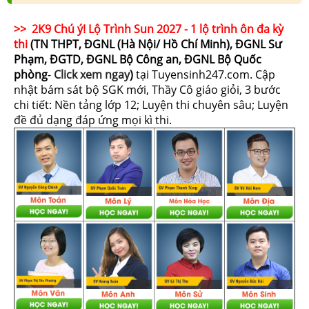
>> 2K9 Chú ý! Lộ Trình Sun 2027 - 1 lộ trình ôn đa kỳ
thi
(TN THPT, ĐGNL (Hà Nội/ Hồ Chí Minh), ĐGNL Sư
Phạm, ĐGTD, ĐGNL Bộ Công an, ĐGNL Bộ Quốc
phòng
-
Click xem ngay
)
tại Tuyensinh247.com.
Cập
nhật bám sát bộ SGK mới, Thầy Cô giáo giỏi, 3 bước
chi tiết: Nền tảng lớp 12; Luyện thi chuyên sâu; Luyện
đề đủ dạng đáp ứng mọi kì thi.