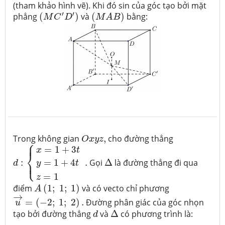
(tham khảo hình vẽ). Khi đó sin của góc tạo bởi mặt
(
M
A
B
)
(
M
C
′
D
′
)
′
′
phẳng
(
)
và
(
)
bằng:
M
C
D
M
A
B
O
x
y
z
,
Trong không gian
,
cho đường thẳng
O
x
y
z
⎧
d
:
{
x
=
1
+
3
t
y
=
1
+
4
t
z
=
1
.
⎪
=
1
+
3
x
t
⎨
Δ
⎩
⎪
=
1
+
4
:
.
Gọi
Δ
là đường thẳng đi qua
y
t
d
=
1
z
A
(
1
;
1
;
1
)
điểm
(
1
;
1
;
1
)
và có vecto chỉ phương
A
u
→
=
(
−
2
;
1
;
2
)
.
→
=
(
−
2
;
1
;
2
)
.
Đường phân giác của góc nhọn
u
Δ
d
tạo bởi đường thẳng
và
Δ
có phương trình là:
d