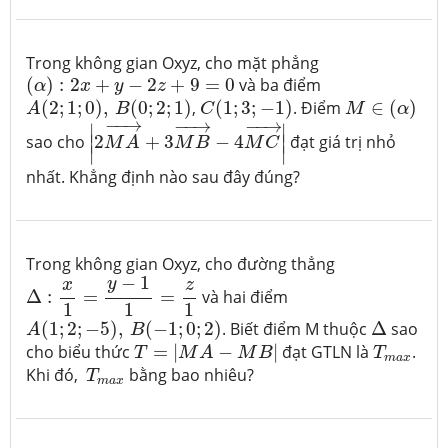
Trong không gian Oxyz, cho mặt phẳng
(
α
)
:
2
x
+
y
−
2
z
+
9
=
0
(
)
:
2
+
−
2
+
9
=
0
và ba điểm
α
x
y
z
A
(
2
;
1
;
0
)
,
B
(
0
;
2
;
1
)
C
(
1
;
3
;
−
1
)
M
∈
(
α
)
(
2
;
1
;
0
)
,
(
0
;
2
;
1
)
,
(
1
;
3
;
−
1
)
. Điểm
∈
(
)
A
B
C
M
α
|
2
M
A
→
+
3
M
B
→
−
4
M
C
→
|
−
−
→
−
−
→
−
−
→
∣
∣
sao cho
2
+
3
−
4
đạt giá trị nhỏ
∣
∣
M
A
M
B
M
C
∣
∣
nhất. Khẳng định nào sau đây đúng?
Trong không gian Oxyz, cho đường thẳng
Δ
:
x
1
=
y
−
1
1
=
z
1
−
1
y
x
z
Δ
:
=
=
và hai điểm
1
1
1
A
(
1
;
2
;
−
5
)
,
B
(
−
1
;
0
;
2
)
Δ
(
1
;
2
;
−
5
)
,
(
−
1
;
0
;
2
)
. Biết điểm M thuộc
Δ
sao
A
B
T
=
|
M
A
−
M
B
|
T
m
a
x
cho biểu thức
=
|
−
|
đạt GTLN là
.
T
M
A
M
B
T
m
a
x
T
m
a
x
Khi đó,
bằng bao nhiêu?
T
m
a
x