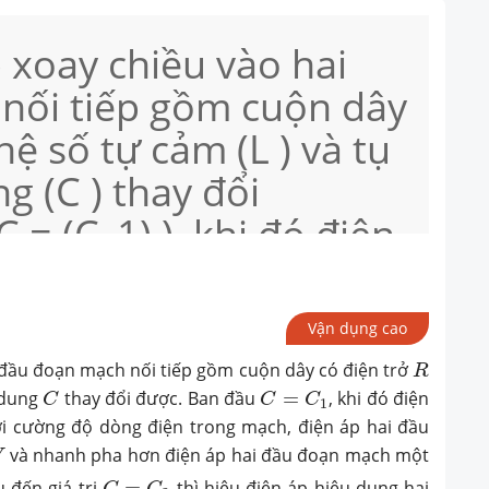
 xoay chiều vào hai
nối tiếp gồm cuộn dây
 hệ số tự cảm (L ) và tụ
g (C ) thay đổi
 = (C_1) ), khi đó điện
n mạch cùng pha với
điện trong mạch, điện
Vận dụng cao
dây có giá trị hiệu
R
 đầu đoạn mạch nối tiếp gồm cuộn dây có điện trở
R
C
C
=
C
1
 ))V ) và nhanh pha hơn
 dung
thay đổi được. Ban đầu
=
, khi đó điện
C
C
C
1
i cường độ dòng điện trong mạch, điện áp hai đầu
u đoạn mạch một góc
V
và nhanh pha hơn điện áp hai đầu đoạn mạch một
V
C
=
C
2
 đến giá trị
=
thì hiệu điện áp hiệu dụng hai
C
C