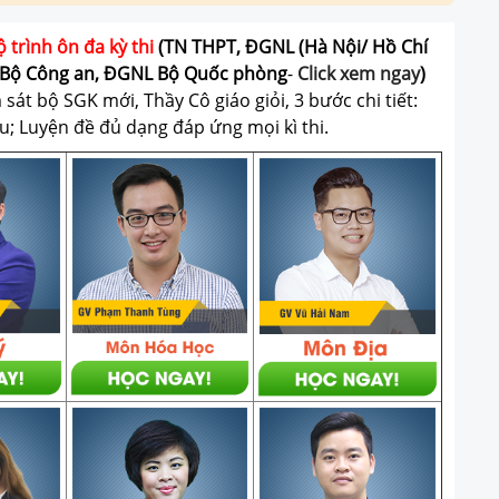
ộ trình ôn đa kỳ thi
(TN THPT, ĐGNL (Hà Nội/ Hồ Chí
Bộ Công an, ĐGNL Bộ Quốc phòng
-
Click xem ngay
)
át bộ SGK mới, Thầy Cô giáo giỏi, 3 bước chi tiết:
u; Luyện đề đủ dạng đáp ứng mọi kì thi.