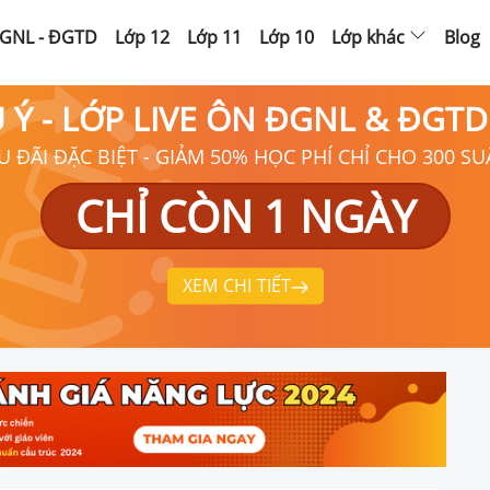
GNL - ĐGTD
Lớp 12
Lớp 11
Lớp 10
Lớp khác
Blog
Ú Ý - LỚP LIVE ÔN ĐGNL & ĐGT
U ĐÃI ĐẶC BIỆT - GIẢM 50% HỌC PHÍ CHỈ CHO 300 SU
CHỈ CÒN 1 NGÀY
XEM CHI TIẾT