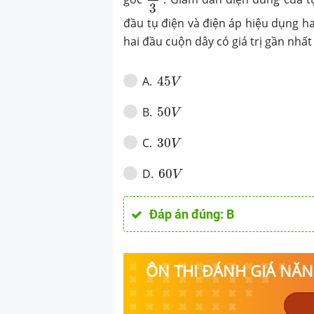
((pi )(3) ) . Gi
3
đến giá trị (C = 
đầu tụ điện và điện áp hiệu dụng 
hai đầu cuộn dây có giá trị gần nhất 
hiệu dụng hai đ
hiệu dụng hai đ
45
V
45
A
.
V
). Khi đó điện á
50
V
50
B
.
V
cuộn dây có giá t
30
V
30
C
.
V
nào sau đây?
60
V
60
D
.
V
Đáp án đúng:
B
ÔN THI ĐÁNH GIÁ NĂNG