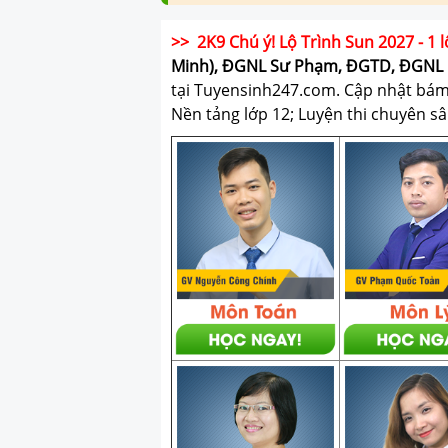
>> 2K9 Chú ý! Lộ Trình Sun 2027 - 1 l
Minh), ĐGNL Sư Phạm, ĐGTD, ĐGNL 
tại Tuyensinh247.com.
Cập nhật bám s
Nền tảng lớp 12; Luyện thi chuyên sâ