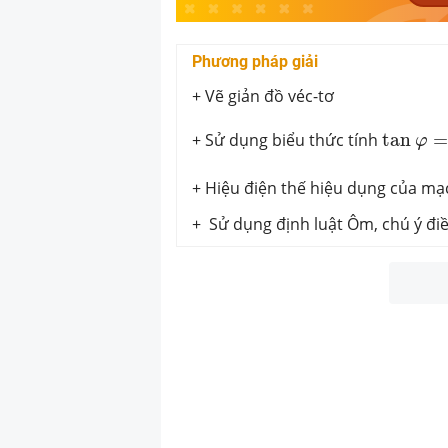
Phương pháp giải
+ Vẽ giản đồ véc-tơ
tan
φ
=
+ Sử dụng biểu thức tính
tan
=
φ
+ Hiệu điện thế hiệu dụng của mạ
+ Sử dụng định luật Ôm, chú ý đi