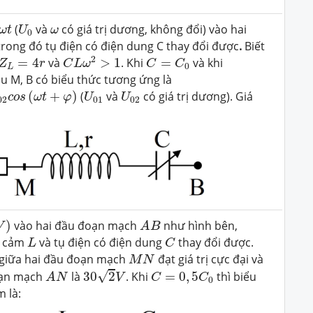
ω
t
U
0
ω
(
và
có giá trị dương, không đổi) vào hai
ω
t
U
ω
0
rong đó tụ điện có điện dung C thay đổi được
.
Biết
C
L
ω
2
>
1
Z
L
=
4
r
C
=
C
0
2
=
4
và
>
1
. Khi
=
và khi
Z
r
C
L
ω
C
C
0
L
ầu M, B có biểu thức tương ứng là
2
c
o
s
(
ω
t
+
φ
)
U
01
U
02
(
+
)
(
và
có giá trị dương). Giá
c
o
s
ω
t
φ
U
U
02
01
02
A
B
)
)
vào hai đầu đoạn mạch
như hình bên,
V
A
B
L
C
ự cảm
và tụ điện có điện dung
thay đổi được.
L
C
M
N
 giữa hai đầu đoạn mạch
đạt giá trị cực đại và
M
N
30
2
V
A
N
C
=
0
,
5
C
0
√
đoạn mạch
là
30
2
. Khi
=
0
,
5
thì biểu
A
N
V
C
C
0
 là: