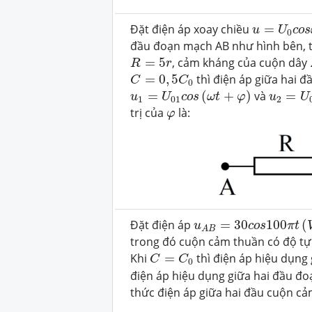
u
=
U
0
c
o
s
Đặt điện áp xoay chiều
=
u
U
c
o
s
0
đầu đoạn mạch AB như hình bên, t
R
=
5
r
=
5
, cảm kháng của cuộn dây
R
r
C
=
0
,
5
C
0
=
0
,
5
thì điện áp giữa hai đ
C
C
0
u
1
=
U
01
c
o
s
(
ω
t
+
φ
)
u
2
=
U
0
=
(
+
)
và
=
u
U
c
o
s
ω
t
φ
u
U
1
01
2
φ
trị của
là:
φ
u
A
B
=
30
c
o
s
100
π
t
(
V
Đặt điện áp
=
30
100
(
u
c
o
s
π
t
A
B
trong đó cuộn cảm thuần có độ t
C
=
C
0
Khi
=
thì điện áp hiệu dụng
C
C
0
điện áp hiệu dụng giữa hai đầu 
thức điện áp giữa hai đầu cuộn cảm