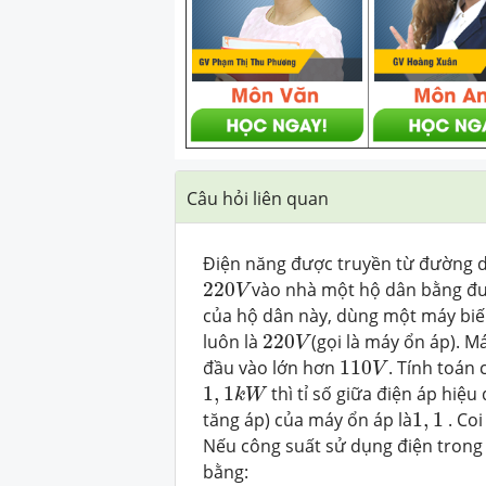
Câu hỏi liên quan
Điện năng được truyền từ đường d
220
V
220
vào nhà một hộ dân bằng đườ
V
của hộ dân này, dùng một máy biến
220
V
luôn là
220
(gọi là máy ổn áp). M
V
110
V
đầu vào lớn hơn
110
. Tính toán
V
1
,
1
k
W
1
,
1
thì tỉ số giữa điện áp hiệu
k
W
1
,
1
tăng áp) của máy ổn áp là
1
,
1
. Coi
Nếu công suất sử dụng điện trong
bằng: