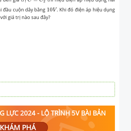
ảm dần điện dung của tụ
2
10
V
(C_2) ) thì hiệu điện áp
hai đầu cuộn dây bằng
10
. Khi đó điện áp hiệu dụng
V
với giá trị nào sau đây?
ầu tụ điện và điện áp
ầu cuộn dây bằng (10V
p hiệu dụng hai đầu
rị gần nhất với giá trị
 LỰC 2024 - LỘ TRÌNH 5V BÀI BẢN
KHÁM PHÁ