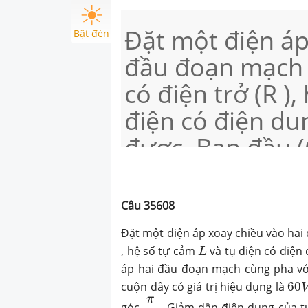
Đặt một điện áp
Bật đèn
đầu đoạn mạch 
có điện trở (R ),
điện có điện dun
được. Ban đầu (C
áp hai đầu đoạ
cường độ dòng 
Câu
35608
áp hai đầu cuộn 
Đặt một điện áp xoay chiều vào hai
L
dụng là (60( rm(
, hệ số tự cảm
và tụ điện có điện
L
áp hai đầu đoạn mạch cùng pha vớ
điện áp hai đầ
60
cuộn dây có giá trị hiệu dụng là
60
π
3
π
góc
. Giảm dần điện dung của tụ