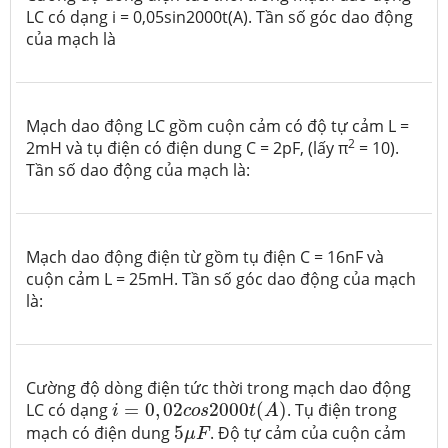
LC có dạng i = 0,05sin2000t(A). Tần số góc dao động
của mạch là
Mạch dao động LC gồm cuộn cảm có độ tự cảm L =
2
2mH và tụ điện có điện dung C = 2pF, (lấy π
= 10).
Tần số dao động của mạch là:
Mạch dao động điện từ gồm tụ điện C = 16nF và
cuộn cảm L = 25mH. Tần số góc dao động của mạch
là:
Cường độ dòng điện tức thời trong mạch dao động
i
=
0
,
02
c
o
s
2000
t
(
A
)
LC có dạng
=
0
,
02
2000
(
)
. Tụ điện trong
i
c
o
s
t
A
5
μ
F
mạch có điện dung
5
. Độ tự cảm của cuộn cảm
μ
F