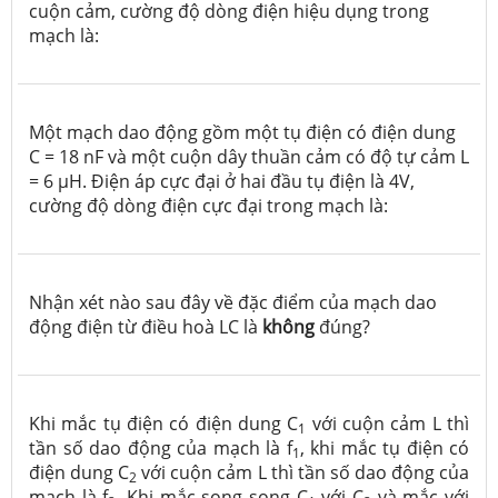
cuộn cảm, cường độ dòng điện hiệu dụng trong
mạch là:
Một mạch dao động gồm một tụ điện có điện dung
C = 18 nF và một cuộn dây thuần cảm có độ tự cảm L
= 6 μH. Điện áp cực đại ở hai đầu tụ điện là 4V,
cường độ dòng điện cực đại trong mạch là:
Nhận xét nào sau đây về đặc điểm của mạch dao
động điện từ điều hoà LC là
không
đúng?
Khi mắc tụ điện có điện dung C
với cuộn cảm L thì
1
tần số dao động của mạch là f
, khi mắc tụ điện có
1
điện dung C
với cuộn cảm L thì tần số dao động của
2
mạch là f
. Khi mắc song song C
với C
và mắc với