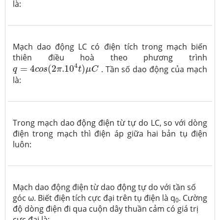
là:
Mạch dao động LC có điện tích trong mạch biến
thiên điều hoà theo phương trình
q
=
4
c
o
s
(
2
π
.10
4
t
)
μ
C
4
=
4
(
2
.10
)
. Tần số dao động của mạch
q
c
o
s
π
t
μ
C
là:
Trong mạch dao động điện từ tự do LC, so với dòng
điện trong mạch thì điện áp giữa hai bản tụ điện
luôn:
Mạch dao động điện từ dao động tự do với tần số
góc ω. Biết điện tích cực đại trên tụ điện là q
. Cường
0
độ dòng điện đi qua cuộn dây thuần cảm có giá trị
cực đại là: