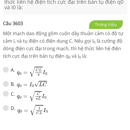
thức liên hệ điện tích cực đại trên bản tụ điện q0
và I0 là:
Câu
3603
Thông hiểu
Một mạch dao động gồm cuộn dây thuần cảm có độ tự
cảm L và tụ điện có điện dung C. Nếu gọi I
là cường độ
0
dòng điện cực đại trong mạch, thì hệ thức liên hệ điện
tích cực đại trên bản tụ điện q
và I
là:
0
0
q
0
=
C
L
π
I
0
√
A
.
C
L
=
q
I
0
0
π
q
0
=
I
0
L
C
√
B
.
=
q
I
L
C
0
0
q
0
=
C
π
L
I
0
√
C
.
C
=
q
I
0
0
π
L
q
0
=
1
C
L
I
0
√
D
.
1
=
q
I
0
0
C
L