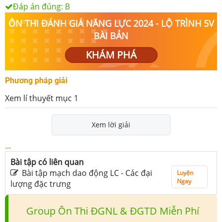
Đáp án đúng:
B
ÔN THI ĐÁNH GIÁ NĂNG LỰC 2024 - LỘ TRÌNH 5V
BÀI BẢN
KHÁM PHÁ
Phương pháp giải
Xem lí thuyết mục 1
Xem lời giải
...
Bài tập có liên quan
Bài tập mạch dao động LC - Các đại
Luyện
Ngay
lượng đặc trưng
Group Ôn Thi ĐGNL & ĐGTD Miễn Phí