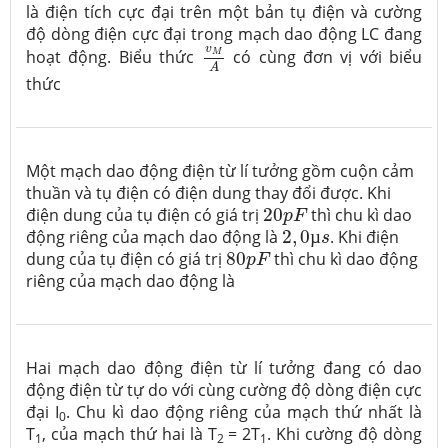
là điện tích cực đại trên một bản tụ điện và cường
độ dòng điện cực đại trong mạch dao động LC đang
v
M
A
v
hoạt động. Biểu thức
có cùng đơn vị với biểu
M
A
thức
Một mạch dao động điện từ lí tưởng gồm cuộn cảm
thuần và tụ điện có điện dung thay đổi được. Khi
20
p
F
điện dung của tụ điện có giá trị
20
thì chu kì dao
p
F
2
,
0
µ
s
động riêng của mạch dao động là
2
,
0
µ
. Khi điện
s
80
p
F
dung của tụ điện có giá trị
80
thì chu kì dao động
p
F
riêng của mạch dao động là
Hai mạch dao động điện từ lí tưởng đang có dao
động điện từ tự do với cùng cường độ dòng điện cực
đại I
. Chu kì dao động riêng của mạch thứ nhất là
0
T
, của mạch thứ hai là T
= 2T
. Khi cường độ dòng
1
2
1