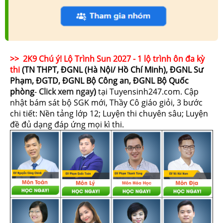
>> 2K9 Chú ý! Lộ Trình Sun 2027 - 1 lộ trình ôn đa kỳ
thi
(TN THPT, ĐGNL (Hà Nội/ Hồ Chí Minh), ĐGNL Sư
Phạm, ĐGTD, ĐGNL Bộ Công an, ĐGNL Bộ Quốc
phòng
-
Click xem ngay
)
tại Tuyensinh247.com.
Cập
nhật bám sát bộ SGK mới, Thầy Cô giáo giỏi, 3 bước
chi tiết: Nền tảng lớp 12; Luyện thi chuyên sâu; Luyện
đề đủ dạng đáp ứng mọi kì thi.