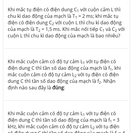
Khi mắc tụ điện có điện dung C
với cuộn cảm L thì
1
chu kì dao động của mạch là T
= 2 ms; khi mắc tụ
1
điện có điện dung C
với cuộn L thì chu kì dao động
2
của mạch là T
= 1,5 ms. Khi mắc nối tiếp C
và C
với
2
1
2
cuộn L thì chu kì dao động của mạch là bao nhiêu?
Khi mắc cuộn cảm có độ tự cảm L
với tụ điện có
1
điện dung C thì tần số dao động của mạch là f
, khi
1
mắc cuộn cảm có độ tự cảm L­
với tụ điện có điện
2
dung C thì tần số dao động của mạch là f
. Nhận
2
định nào sau đây là
đúng
:
Khi mắc cuộn cảm có độ tự cảm L
với tụ điện có
1
điện dung C thì tần số dao động của mạch là f
= 3
1
kHz, khi mắc cuộn cảm có độ tự cảm L­
với tụ điện
2