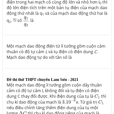
điện trong hai mạch có cùng độ lớn và nhỏ hơn I
thì
0
độ lớn điện tích trên một bản tụ điện của mạch dao
động thứ nhất là q
và của mạch dao động thứ hai là
1
q
1
q
2
q
1
q
. Tỉ số
là
2
q
2
Một mạch dao động điện từ lí tưởng gồm cuộn cảm
thuần có độ tự cảm
L
và tụ điện có điện dung
C
.
Mạch dao động tự do với tần số là
Đề thi thử THPT chuyên Lam Sơn - 2021
Một mạch dao động lí tưởng gồm cuộn dây thuần
cảm có độ tự cảm L không đổi và tụ điện có điện
C
1
dung C thay đổi được. Khi điện dung của tụ là
thì
C
1
3.10
−
8
s
C
1
−
8
chu kì dao động của mạch là
3.10
. Từ giá trị
s
C
1
nếu điều chỉnh tăng thêm điện dung của tụ một
Δ
C
lượng
Δ
thì chu kì dao động riêng của mạch là
C