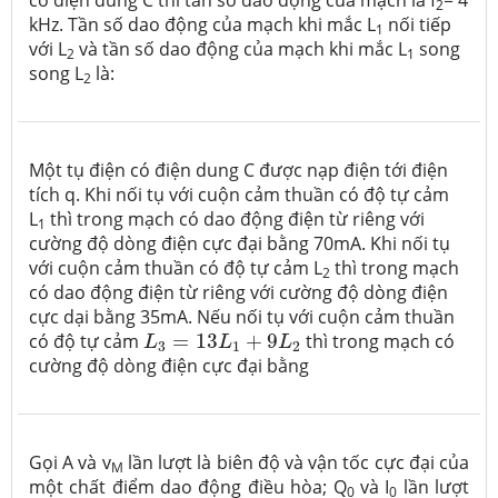
có điện dung C thì tần số dao động của mạch là f
= 4
2
kHz. Tần số dao động của mạch khi mắc L
nối tiếp
1
với L
và tần số dao động của mạch khi mắc L
song
2
1
song L
là:
2
Một tụ điện có điện dung C được nạp điện tới điện
tích q. Khi nối tụ với cuộn cảm thuần có độ tự cảm
L
thì trong mạch có dao động điện từ riêng với
1
cường độ dòng điện cực đại bằng 70mA. Khi nối tụ
với cuộn cảm thuần có độ tự cảm L
thì trong mạch
2
có dao động điện từ riêng với cường độ dòng điện
cực dại bằng 35mA. Nếu nối tụ với cuộn cảm thuần
L
3
=
13
L
1
+
9
L
2
có độ tự cảm
=
13
+
9
thì trong mạch có
L
L
L
3
1
2
cường độ dòng điện cực đại bằng
Gọi A và v
lần lượt là biên độ và vận tốc cực đại của
M
một chất điểm dao động điều hòa; Q
và I
lần lượt
0
0