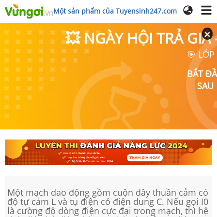
Một sản phẩm của Tuyensinh247.com
💥 NGÀY HỘI TRẢ GI
🎯 LỚP
BẮT Đ
SAU
Một mạch dao động gồm cuộn dây thuần cảm có
độ tự cảm L và tụ điện có điện dung C. Nếu gọi I0
là cường độ dòng điện cực đại trong mạch, thì hệ