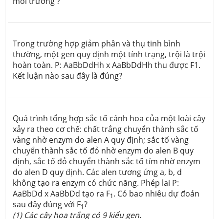
môi trường ?
Trong trường hợp giảm phân và thụ tinh bình
thường, một gen quy định một tính trạng, trội là trội
hoàn toàn. P: AaBbDdHh x AaBbDdHh thu được F1.
Kết luận nào sau đây là đúng?
Quá trình tổng hợp sắc tố cánh hoa của một loài cây
xảy ra theo cơ chế: chất trắng chuyển thành sắc tố
vàng nhờ enzym do alen A quy định; sắc tố vàng
chuyển thành sắc tố đỏ nhờ enzym do alen B quy
định, sắc tố đỏ chuyển thành sắc tố tím nhờ enzym
do alen D quy định. Các alen tương ứng a, b, d
không tạo ra enzym có chức năng. Phép lai P:
AaBbDd x AaBbDd tạo ra F
. Có bao nhiêu dự đoán
1
sau đây đúng với F
?
1
(1) Các cây hoa trắng có 9 kiểu gen.