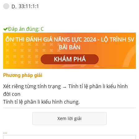
33:11:1:1
D
.
Đáp án đúng:
C
ÔN THI ĐÁNH GIÁ NĂNG LỰC 2024 - LỘ TRÌNH 5V
BÀI BẢN
KHÁM PHÁ
Phương pháp giải
Xét riêng từng tính trạng → Tính tỉ lệ phân li kiểu hình
đời con
Tính tỉ lệ phân li kiểu hình chung.
Xem lời giải
...