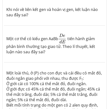
Khi nói về liên kết gen và hoán vị gen, kết luận nào
sau đây sai?
D
e
d
E
D
e
Một cơ thể có kiểu gen
AaBb
tiến hành giảm
d
E
phân bình thường tạo giao tử. Theo lí thuyết, kết
luận nào sau đây sai?
Một loài thú, ở (P) cho con đực và cái đều có mắt đỏ,
đuôi ngắn giao phối với nhau, thu được F
:
1
Ở giới cái có 100% cá thể mắt đỏ, đuôi ngắn.
Ở giới đực có 45% cá thể mắt đỏ, đuôi ngắn; 45% cá
thể mắt trắng, đuôi dài; 5% cá thể mắt trắng, đuôi
ngắn; 5% cá thể mắt đỏ, đuôi dài.
Biết mỗi tính trạng do một gen có 2 alen quy định,