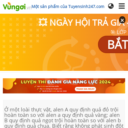
Một sản phẩm của Tuyensinh247.com
💥 NGÀY HỘI TRẢ GI
🎯 LỚP
BẮT
Ở một loài thực vật, alen A quy định quả đỏ trội
hoàn toàn so với alen a quy định quả vàng; alen
B quy định quả ngọt trội hoàn toàn so với alen b
quy định quả chua. Biết rằng không phát sinh đột