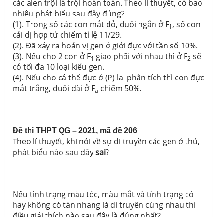
các alen trội là trội hoàn toàn. Theo lí thuyết, có bao
nhiêu phát biểu sau đây đúng?
(1). Trong số các con mắt đỏ, đuôi ngắn ở F
, số con
1
cái dị hợp tử chiếm tỉ lệ 11/29.
(2). Đã xảy ra hoán vị gen ở giới đực với tần số 10%.
(3). Nếu cho 2 con ở F
giao phối với nhau thì ở F
sẽ
1
2
có tối đa 10 loại kiểu gen.
(4). Nếu cho cá thể đực ở (P) lai phân tích thì con đực
mắt trắng, đuôi dài ở F
chiếm 50%.
a
Đề thi THPT QG – 2021, mã đề 206
Theo lí thuyết, khi nói về sự di truyền các gen ở thú,
phát biểu nào sau đây
sai
?
Nếu tính trạng màu tóc, màu mắt và tính trạng có
hay không có tàn nhang là di truyền cùng nhau thì
điều giải thích nào sau đây là đúng nhất?