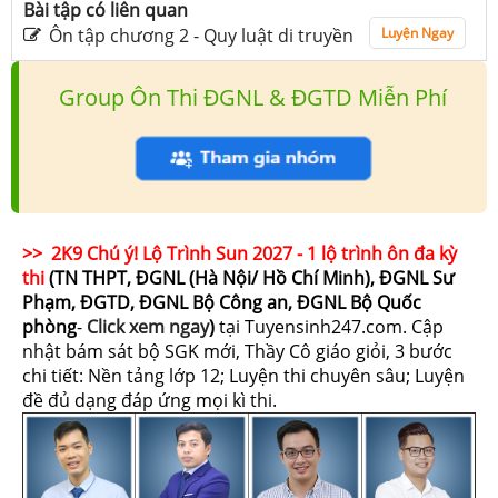
Bài tập có liên quan
Ôn tập chương 2 - Quy luật di truyền
Luyện Ngay
Group Ôn Thi ĐGNL & ĐGTD Miễn Phí
>> 2K9 Chú ý! Lộ Trình Sun 2027 - 1 lộ trình ôn đa kỳ
thi
(TN THPT, ĐGNL (Hà Nội/ Hồ Chí Minh), ĐGNL Sư
Phạm, ĐGTD, ĐGNL Bộ Công an, ĐGNL Bộ Quốc
phòng
-
Click xem ngay
)
tại Tuyensinh247.com.
Cập
nhật bám sát bộ SGK mới, Thầy Cô giáo giỏi, 3 bước
chi tiết: Nền tảng lớp 12; Luyện thi chuyên sâu; Luyện
đề đủ dạng đáp ứng mọi kì thi.