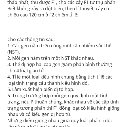
thấp nhất, thu được F1, cho các cây F1 tự thụ phấn.
Biết không xảy ra đột biến, theo lí thuyết, cây có
chiều cao 120 cm ở F2 chiếm tỉ lệ:
Cho các thông tin sau:
1. Các gen nằm trên cùng một cặp nhiễm sắc thể
(NST).
2. Mỗi gen nằm trên một NST khác nhau.
3. Thể dị hợp hai cặp gen giảm phân bình thường
cho 4 loại giao tử.
4. Tỉ lệ một loại kiểu hình chung bằng tích tỉ lệ các
loại tính trạng cấu thành kiểu hình đó.
5. Làm xuất hiện biến dị tổ hợp.
6. Trong trường hợp mỗi gen quy định một tính
trạng, nếu P thuần chủng, khác nhau về các cặp tính
trạng tương phản thì F1 đồng loạt có kiểu hình giống
nhau và có kiểu gen dị hợp tử.
Những điểm giống nhau giữa quy luật phân li độc
lập và quy luật hoán vị gen là: