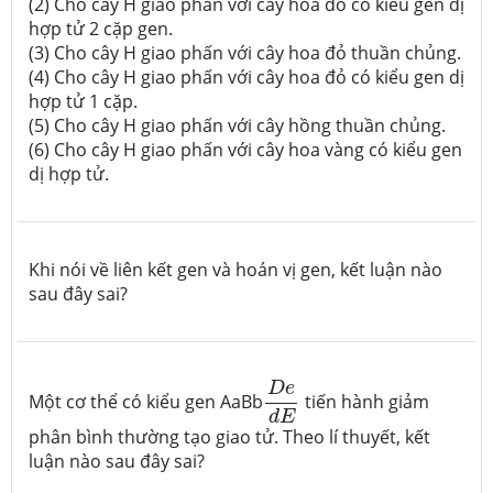
(2) Cho cây H giao phấn với cây hoa đỏ có kiểu gen dị
hợp tử 2 cặp gen.
(3) Cho cây H giao phấn với cây hoa đỏ thuần chủng.
(4) Cho cây H giao phấn với cây hoa đỏ có kiểu gen dị
hợp tử 1 cặp.
(5) Cho cây H giao phấn với cây hồng thuần chủng.
(6) Cho cây H giao phấn với cây hoa vàng có kiểu gen
dị hợp tử.
Khi nói về liên kết gen và hoán vị gen, kết luận nào
sau đây sai?
D
e
d
E
D
e
Một cơ thể có kiểu gen
AaBb
tiến hành giảm
d
E
phân bình thường tạo giao tử. Theo lí thuyết, kết
luận nào sau đây sai?