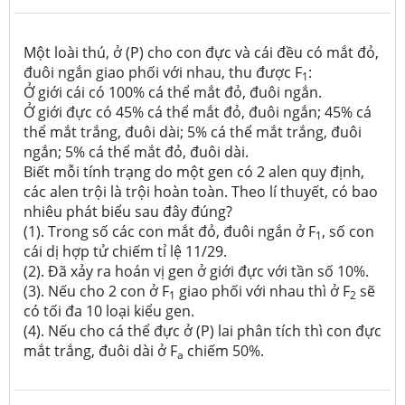
Một loài thú, ở (P) cho con đực và cái đều có mắt đỏ,
đuôi ngắn giao phối với nhau, thu được F
:
1
Ở giới cái có 100% cá thể mắt đỏ, đuôi ngắn.
Ở giới đực có 45% cá thể mắt đỏ, đuôi ngắn; 45% cá
thể mắt trắng, đuôi dài; 5% cá thể mắt trắng, đuôi
ngắn; 5% cá thể mắt đỏ, đuôi dài.
Biết mỗi tính trạng do một gen có 2 alen quy định,
các alen trội là trội hoàn toàn. Theo lí thuyết, có bao
nhiêu phát biểu sau đây đúng?
(1). Trong số các con mắt đỏ, đuôi ngắn ở F
, số con
1
cái dị hợp tử chiếm tỉ lệ 11/29.
(2). Đã xảy ra hoán vị gen ở giới đực với tần số 10%.
(3). Nếu cho 2 con ở F
giao phối với nhau thì ở F
sẽ
1
2
có tối đa 10 loại kiểu gen.
(4). Nếu cho cá thể đực ở (P) lai phân tích thì con đực
mắt trắng, đuôi dài ở F
chiếm 50%.
a