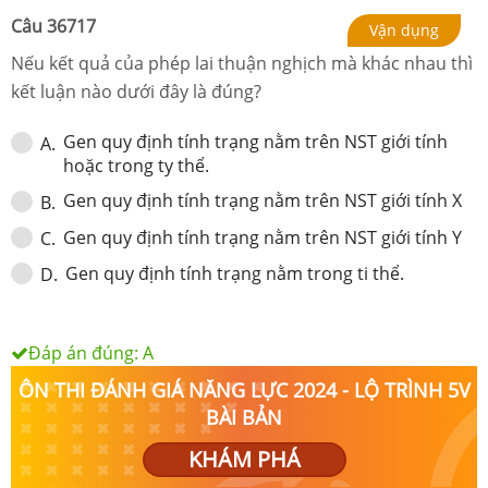
Câu
36717
Vận dụng
Nếu kết quả của phép lai thuận nghịch mà khác nhau thì
kết luận nào dưới đây là đúng?
Gen quy định tính trạng nằm trên NST giới tính
A
.
hoặc trong ty thể.
Gen quy định tính trạng nằm trên NST giới tính X
B
.
Gen quy định tính trạng nằm trên NST giới tính Y
C
.
Gen quy định tính trạng nằm trong ti thể.
D
.
Đáp án đúng:
A
ÔN THI ĐÁNH GIÁ NĂNG LỰC 2024 - LỘ TRÌNH 5V
BÀI BẢN
KHÁM PHÁ