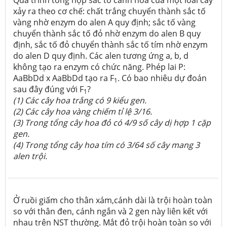
Quá trình tổng hợp sắc tố cánh hoa của một loài cây
xảy ra theo cơ chế: chất trắng chuyển thành sắc tố
vàng nhờ enzym do alen A quy định; sắc tố vàng
chuyển thành sắc tố đỏ nhờ enzym do alen B quy
định, sắc tố đỏ chuyển thành sắc tố tím nhờ enzym
do alen D quy định. Các alen tương ứng a, b, d
không tạo ra enzym có chức năng. Phép lai P:
AaBbDd x AaBbDd tạo ra F
. Có bao nhiêu dự đoán
1
sau đây đúng với F
?
1
(1) Các cây hoa trắng có 9 kiểu gen.
(2) Các cây hoa vàng chiếm tỉ lệ 3/16
.
(3) Trong tổng cây hoa đỏ có 4/9
số cây dị hợp 1 cặp
gen.
(4) Trong tổng cây hoa tím có 3/64
số cây mang 3
alen trội.
Ở ruồi giấm cho thân xám,cánh dài là trội hoàn toàn
so với thân đen, cánh ngắn và 2 gen này liên kết với
nhau trên NST thường. Mắt đỏ trội hoàn toàn so với