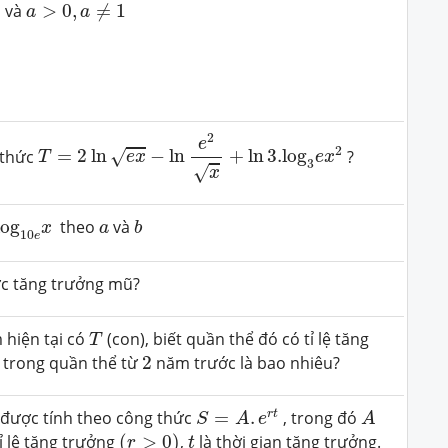
a
>
0
,
a
≠
1
0
và
>
0
,
≠
1
a
a
T
=
2
ln
e
x
−
ln
e
2
x
+
ln
3.
log
3
e
x
2
2
e
2
u thức
=
2
ln
−
ln
+
ln
3.
log
?
√
T
e
x
e
x
3
√
x
log
10
e
x
b
a
log
theo
và
x
a
b
10
e
ức tăng trưởng mũ?
T
 hiện tại có
(con), biết quần thể đó có tỉ lệ tăng
T
2
t trong quần thể từ
2
năm trước là bao nhiêu?
S
=
A
.
e
r
t
A
r
t
n được tính theo công thức
=
.
, trong đó
S
A
e
A
(
r
>
0
)
t
tỉ lệ tăng trưởng
(
>
0
)
,
là thời gian tăng trưởng.
r
t