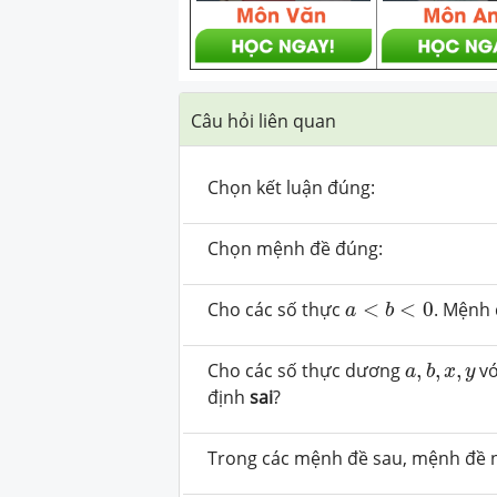
Câu hỏi liên quan
Chọn kết luận đúng:
Chọn mệnh đề đúng:
a
<
b
<
0
Cho các số thực
<
<
0
. Mệnh 
a
b
a
,
b
,
x
,
y
Cho các số thực dương
,
,
,
v
a
b
x
y
định
sai
?
Trong các mệnh đề sau, mệnh đề 