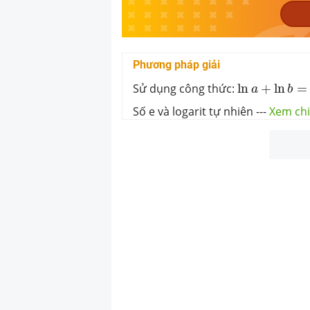
Phương pháp giải
ln
a
+
ln
b
=
ln
(
Sử dụng công thức:
ln
+
ln
=
a
b
Số e và logarit tự nhiên
---
Xem chi 