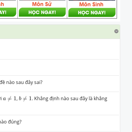
đề nào sau đây sai?
a
≠
1
b
≠
1
ới
≠
1
,
≠
1
. Khẳng định nào sau đây là khẳng
a
b
nào đúng?