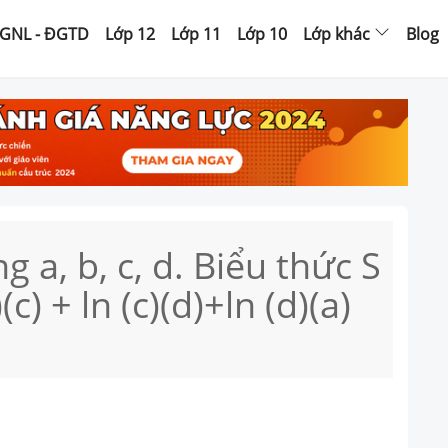
GNL - ĐGTD
Lớp 12
Lớp 11
Lớp 10
Lớp khác
Blog
 a, b, c, d. Biểu thức S
)(c) + ln (c)(d)+ln (d)(a)