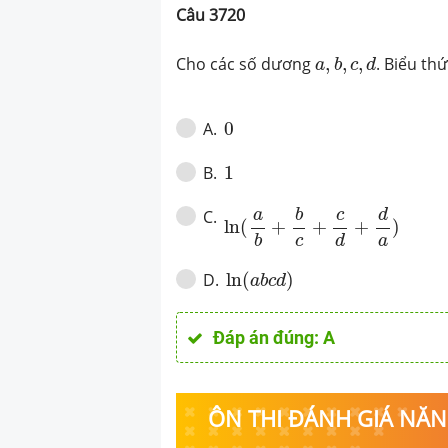
Câu
3720
a
,
b
,
c
,
d
Cho các số dương
,
,
,
. Biểu th
a
b
c
d
0
0
A
.
1
1
B
.
ln
(
a
b
+
b
c
+
c
d
+
d
a
)
c
a
b
d
C
.
ln
(
+
+
+
)
a
c
d
b
ln
(
a
b
c
d
)
ln
(
)
D
.
a
b
c
d
Đáp án đúng:
A
ÔN THI ĐÁNH GIÁ NĂNG