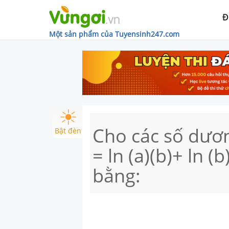
Đ
Một sản phẩm của Tuyensinh247.com
Cho các số dương
Bật đèn
= ln (a)(b)+ ln (b
bằng: