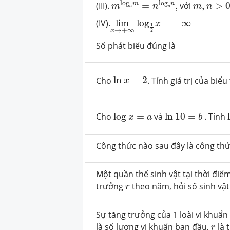
m
,
n
>
0
log
log
m
n
(III).
=
,
với
,
>
m
n
m
n
a
a
lim
x
→
+
∞
log
1
2
x
=
−
∞
(IV).
lim
log
=
−
∞
x
1
→
+
∞
x
2
Số phát biểu đúng là
ln
x
=
2
Cho
ln
=
2
. Tính giá trị của biể
x
log
x
=
a
ln
10
=
b
Cho
log
=
và
ln
10
=
. Tính
x
a
b
Công thức nào sau đây là công th
Một quần thể sinh vật tại thời điểm
r
trưởng
theo năm, hỏi số sinh vậ
r
Sự tăng trưởng của 1 loài vi khuẩ
r
là số lượng vi khuẩn ban đầu,
là 
r