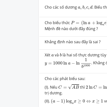
a
,
b
,
c
,
d
Cho các số dương
,
,
,
. Biểu 
a
b
c
d
P
=
(
ln
a
+
log
a
e
)
2
+
Cho biểu thức
=
(
ln
+
log
P
a
e
a
Mệnh đề nào dưới đây đúng ?
Khẳng định nào sau đây là sai ?
b
a
Xét
và
là hai số thực dương tùy
a
b
y
=
1000
ln
a
−
ln
1
b
1000
1
=
1000
ln
−
ln
. Khẳng 
y
a
1000
b
Cho các phát biểu sau:
C
=
A
B
2
ln
C
=
ln
A
√
(I). Nếu
=
thì
2
ln
=
ln
C
A
B
C
trị dương.
(
a
−
1
)
log
a
x
≥
0
⇔
x
≥
1
(II).
(
−
1
)
log
≥
0
⇔
≥
1
v
a
x
x
a
m
log
a
m
=
n
log
a
n
,