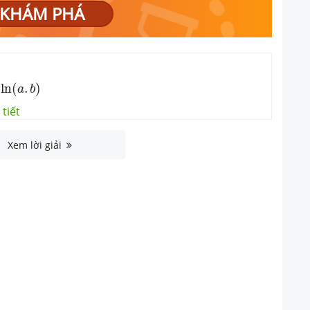
KHÁM PHÁ
a
.
b
)
ln
(
.
)
a
b
tiết
Xem lời giải