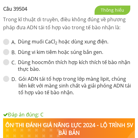
Câu
39504
Thông hiểu
Trong kĩ thuật di truyền, điều không đúng về phương
pháp đưa ADN tái tổ hợp vào trong tế bào nhận là:
Dùng muối CaCl
hoặc dùng xung điện.
A
.
2
Dùng vi kim tiêm hoặc súng bắn gen.
B
.
Dùng hoocmôn thích hợp kích thích tế bào nhận
C
.
thực bào.
Gói ADN tái tổ hợp trong lớp màng lipit, chúng
D
.
liên kết với màng sinh chất và giải phóng ADN tái
tổ hợp vào tế bào nhận.
Đáp án đúng:
C
ÔN THI ĐÁNH GIÁ NĂNG LỰC 2024 - LỘ TRÌNH 5V
BÀI BẢN