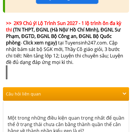
>> 2K9 Chú ý! Lộ Trình Sun 2027 - 1 lộ trình ôn đa kỳ
thi
(TN THPT, ĐGNL (Hà Nội/ Hồ Chí Minh), ĐGNL Sư
Phạm, ĐGTD, ĐGNL Bộ Công an, ĐGNL Bộ Quốc
phòng
-
Click xem ngay
)
tại Tuyensinh247.com.
Cập
nhật bám sát bộ SGK mới, Thầy Cô giáo giỏi, 3 bước
chi tiết: Nền tảng lớp 12; Luyện thi chuyên sâu; Luyện
đề đủ dạng đáp ứng mọi kì thi.
Câu hỏi liên quan
Một trong những điều kiện quan trọng nhất để quần
thể ở trạng thái chưa cân bằng thành quần thể cân
bằng về thành phần kiểu gen là gì?