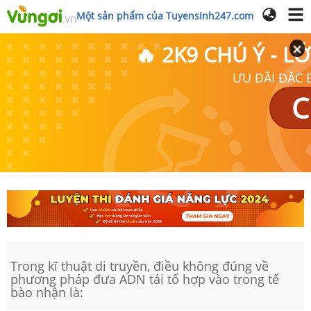
Một sản phẩm của Tuyensinh247.com
🔥 2K9 CHÚ Ý - 
ƯU ĐÃI ĐẶC B
C
Trong kĩ thuật di truyền, điều không đúng về
phương pháp đưa ADN tái tổ hợp vào trong tế
bào nhận là: