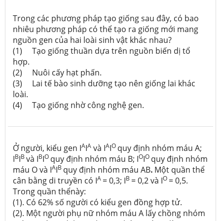
Trong các phương pháp tạo giống sau đây, có bao
nhiêu phương pháp có thể tạo ra giống mới mang
nguồn gen của hai loài sinh vật khác nhau?
(1) Tạo giống thuần dựa trên nguồn biến dị tổ
hợp.
(2) Nuôi cấy hạt phấn.
(3) Lai tế bào sinh dưỡng tạo nên giống lai khác
loài.
(4) Tạo giống nhờ công nghệ gen.
A
A
A
O
Ở người, kiểu gen I
I
và I
I
quy định nhóm máu A;
B
B
B
O
O
O
I
I
và I
I
quy định nhóm máu B; I
I
quy định nhóm
A
B
máu O và I
I
quy định nhóm máu AB
.
Một quần thể
A
B
O
cân bằng di truyền có I
= 0,3; I
= 0,2 và I
= 0,5.
Trong quần thểnày:
(1). Có 62% số người có kiểu gen đồng hợp tử.
(2). Một người phụ nữ nhóm máu A lấy chồng nhóm