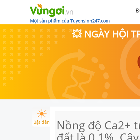
Đ
Một sản phẩm của Tuyensinh247.com
💥 NGÀY HỘI T
Nồng độ Ca2+ tr
Bật đèn
đất là 0,1%. Câ