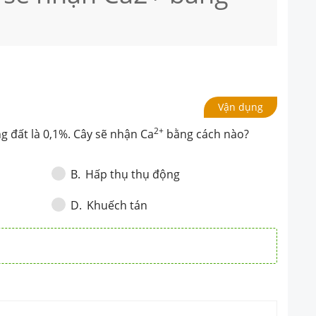
Vận dụng
2+
ng đất là 0,1%. Cây sẽ nhận Ca
bằng cách nào?
Hấp thụ thụ động
B
.
Khuếch tán
D
.