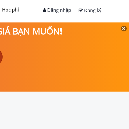
Học phí
Đăng nhập
Đăng ký
 GIÁ BẠN MUỐN❗