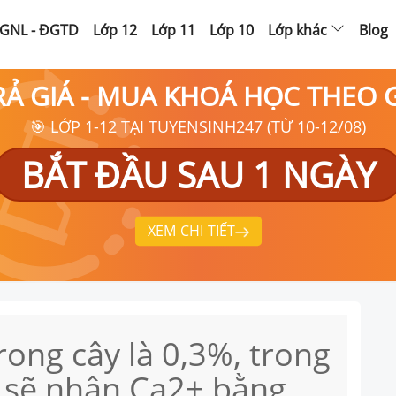
GNL - ĐGTD
Lớp 12
Lớp 11
Lớp 10
Lớp khác
Blog
RẢ GIÁ - MUA KHOÁ HỌC THEO
🎯 LỚP 1-12 TẠI TUYENSINH247 (TỪ 10-12/08)
BẮT ĐẦU SAU 1 NGÀY
XEM CHI TIẾT
ong cây là 0,3%, trong
y sẽ nhận Ca2+ bằng