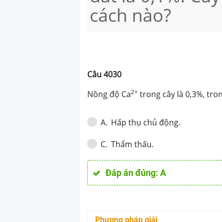
cách nào?
Câu
4030
2+
Nồng độ Ca
trong cây là 0,3%, tro
Hấp thụ chủ động.
A
.
Thẩm thấu.
C
.
Đáp án đúng:
A
Phương pháp giải