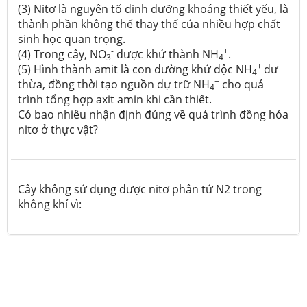
(3) Nitơ là nguyên tố dinh dưỡng khoáng thiết yếu, là
thành phần không thể thay thế của nhiều hợp chất
sinh học quan trọng.
-
+
(4) Trong cây, NO
được khử thành NH
.
3
4
+
(5) Hình thành amit là con đường khử độc NH
dư
4
+
thừa, đồng thời tạo nguồn dự trữ NH
cho quá
4
trình tổng hợp axit amin khi cần thiết.
Có bao nhiêu nhận định đúng về quá trình đồng hóa
nitơ ở thực vật?
Cây không sử dụng được nitơ phân tử N2 trong
không khí vì: