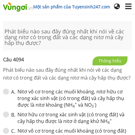
Một sản phẩm của Tuyensinh247.com
Phát biểu nào sau đây đúng nhất khi nói về các
dạng nitơ có trong đất và các dạng nitơ mà cây
hấp thụ được?
Câu
4094
Thông hiểu
Phát biểu nào sau đây đúng nhất khi nói về các dạng
nitơ có trong đất và các dạng nitơ mà cây hấp thụ được?
Nitơ vô cơ trong các muối khoáng, nitơ hữu cơ
A
.
trong xác sinh vật (có trong đất) và cây hấp thụ
+
-
được là nitơ khoáng (NH
và NO
)
4
3
Nitơ hữu cơ trong xác sinh vật (có trong đất) và
B
.
+
cây hấp thụ được là nitơ ở dạng khử NH
4
Nitơ vô cơ trong các muối khoáng (có trong đất)
C
.