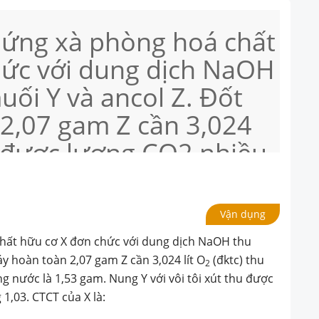
 ứng xà phòng hoá chất
hức với dung dịch NaOH
ối Y và ancol Z. Đốt
2,07 gam Z cần 3,024
hu được lượng CO2 nhiều
nước là 1,53 gam.
ôi xút thu được khí T có
Vận dụng
hông khí bằng 1,03.
hất hữu cơ X đơn chức với dung dịch NaOH thu
y hoàn toàn 2,07 gam Z cần 3,024 lít O
(đktc) thu
2
g nước là 1,53 gam. Nung Y với vôi tôi xút thu được
 1,03. CTCT của X là: