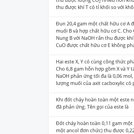
thu được lượng CO
nhiều hơn khối
2
thu được khí T có tỉ khối so với kh
Đun 20,4 gam một chất hữu cơ A 
muối B và hợp chất hữu cơ C. Cho 
Nung B với NaOH rắn thu được khí D
CuO được chất hữu cơ E không ph
Hai este X, Y có cùng công thức ph
Cho 6,8 gam hỗn hợp gồm X và Y t
NaOH phản ứng tối đa là 0,06 mol,
lượng muối của axit cacboxylic có 
Khi đốt cháy hoàn toàn một este n
đã phản ứng. Tên gọi của este là
Đốt cháy hoàn toàn 0,11 gam một e
một ancol đơn chức) thu được 0,