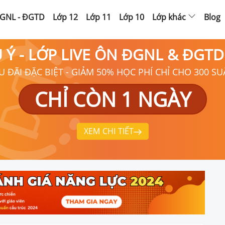
GNL - ĐGTD
Lớp 12
Lớp 11
Lớp 10
Lớp khác
Blog
Ú Ý - LỚP LIVE ÔN ĐGNL & ĐGT
U ĐÃI ĐẶC BIỆT - GIẢM 50% HỌC PHÍ CHỈ CHO 300 SU
CHỈ CÒN 1 NGÀY
XEM CHI TIẾT