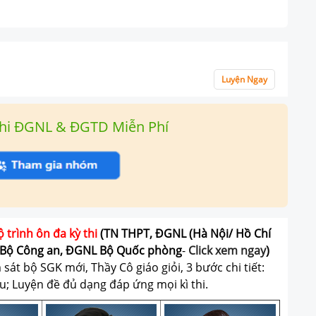
Luyện Ngay
hi ĐGNL & ĐGTD Miễn Phí
ộ trình ôn đa kỳ thi
(TN THPT, ĐGNL (Hà Nội/ Hồ Chí
Bộ Công an, ĐGNL Bộ Quốc phòng
-
Click xem ngay
)
át bộ SGK mới, Thầy Cô giáo giỏi, 3 bước chi tiết:
u; Luyện đề đủ dạng đáp ứng mọi kì thi.