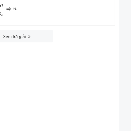
2
O
n
C
O
2
⇒
n
O
⇒
n
O
2
Xem lời giải