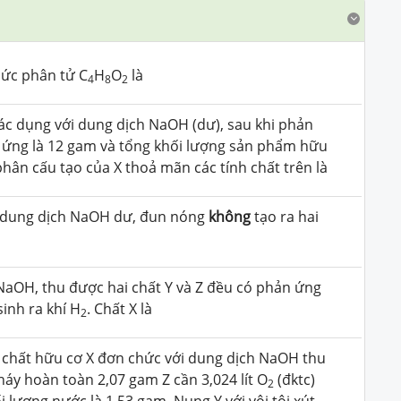
hức phân tử C
H
O
là
4
8
2
tác dụng với dung dịch NaOH (dư), sau khi phản
 ứng là 12 gam và tổng khối lượng sản phẩm hữu
hân cấu tạo của X thoả mãn các tính chất trên là
i dung dịch NaOH dư, đun nóng
không
tạo ra hai
NaOH, thu được hai chất Y và Z đều có phản ứng
sinh ra khí H
. Chất X là
2
chất hữu cơ X đơn chức với dung dịch NaOH thu
háy hoàn toàn 2,07 gam Z cần 3,024 lít O
(đktc)
2