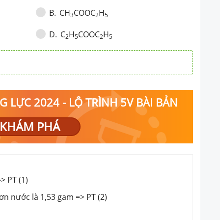
CH
COOC
H
B
.
3
2
5
C
H
COOC
H
D
.
2
5
2
5
 LỰC 2024 - LỘ TRÌNH 5V BÀI BẢN
KHÁM PHÁ
> PT (1)
n nước là 1,53 gam => PT (2)