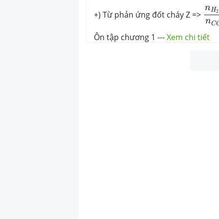
n
H
n
H
2
+) Từ phản ứng đốt cháy Z =>
n
C
Ôn tập chương 1
---
Xem chi tiết