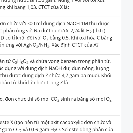
 lượng nước là 1,53 gam. Nung Y với vôi tôi xút
ông khí bằng 1,03. CTCT của X là:
đơn chức với 300 ml dung dịch NaOH 1M thu được
C phản ứng với Na dư thu được 2,24 lít H
(đktc).
2
 có tỉ khối đối với O
bằng 0,5. Khi oxi hóa C bằng
2
ản ứng với AgNO
/NH
. Xác định CTCT của A?
3
3
ân tử C
H
O
và chứa vòng benzen trong phân tử.
8
8
2
ác dụng với dung dịch NaOH dư, đun nóng, lượng
 thu được dung dịch Z chứa 4,7 gam ba muối. Khối
phân tử khối lớn hơn trong Z là
o, đơn chức thì số mol CO
sinh ra bằng số mol O
2
2
ste X (tạo nên từ một axit cacboxylic đơn chức và
22 gam CO
và 0,09 gam H
O. Số este đồng phân của
2
2