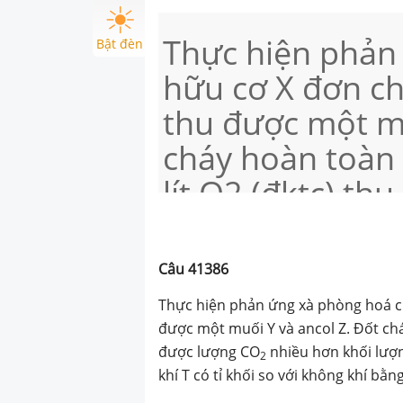
Thực hiện phản
Bật đèn
hữu cơ X đơn c
thu được một mu
cháy hoàn toàn 
lít O2 (đktc) t
hơn khối lượng 
Nung Y với vôi t
Câu
41386
tỉ khối so với k
Thực hiện phản ứng xà phòng hoá c
CTCT của X là:
được một muối Y và ancol Z. Đốt chá
được lượng CO
nhiều hơn khối lượn
2
khí T có tỉ khối so với không khí bằng