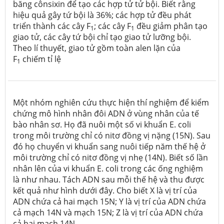
băng cônsixin để tạo các hợp tử tử bội. Biết rằng
hiệu quả gây tứ bội là 36%; các hợp tử đều phát
triển thành các cây F
; các cây F
đều giảm phân tạo
1
1
giao tử, các cây tứ bội chỉ tạo giao tử lưỡng bội.
Theo lí thuyết, giao tử gồm toàn alen lặn của
F
chiếm tỉ lệ
1
Một nhóm nghiên cứu thực hiện thí nghiệm để kiểm
chứng mô hình nhân đôi ADN ở vùng nhân của tế
bào nhân sơ. Họ đã nuôi một số vi khuẩn E. coli
trong môi trường chỉ có nitơ đồng vị nặng (15N). Sau
đó họ chuyển vi khuẩn sang nuôi tiếp năm thế hệ ở
môi trường chỉ có nitơ đồng vị nhẹ (14N). Biết số lần
nhân lên của vi khuẩn E. coli trong các ống nghiệm
là như nhau. Tách ADN sau mỗi thế hệ và thu được
kết quả như hình dưới đây. Cho biết X là vị trí của
ADN chứa cả hai mạch 15N; Y là vị trí của ADN chứa
cả mạch 14N và mạch 15N; Z là vị trí của ADN chứa
cả hai mạch 14N.