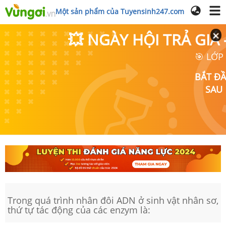
Một sản phẩm của Tuyensinh247.com
💥 NGÀY HỘI TRẢ GI
🎯 LỚP
BẮT Đ
SAU
Trong quá trình nhân đôi ADN ở sinh vật nhân sơ,
thứ tự tác động của các enzym là: