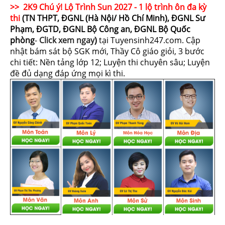
>> 2K9 Chú ý! Lộ Trình Sun 2027 - 1 lộ trình ôn đa kỳ
thi
(TN THPT, ĐGNL (Hà Nội/ Hồ Chí Minh), ĐGNL Sư
Phạm, ĐGTD, ĐGNL Bộ Công an, ĐGNL Bộ Quốc
phòng
-
Click xem ngay
)
tại Tuyensinh247.com.
Cập
nhật bám sát bộ SGK mới, Thầy Cô giáo giỏi, 3 bước
chi tiết: Nền tảng lớp 12; Luyện thi chuyên sâu; Luyện
đề đủ dạng đáp ứng mọi kì thi.