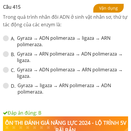
Câu
415
Vận dụng
Trong quá trình nhân đôi ADN ở sinh vật nhân sơ, thứ tự
tác động của các enzym là:
Gyraza → ADN polimeraza → ligaza → ARN
A
.
polimeraza.
Gyraza → ARN polimeraza → ADN polimeraza →
B
.
ligaza.
Gyraza → ADN polimeraza → ARN polimeraza →
C
.
ligaza.
Gyraza → ligaza → ARN polimeraza → ADN
D
.
polimeraza.
Đáp án đúng:
B
ÔN THI ĐÁNH GIÁ NĂNG LỰC 2024 - LỘ TRÌNH 5V
BÀI BẢN