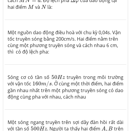
cách
=
. Độ lệch pha
Δ
của dao động tại
M
N
d
φ
M
N
hai điểm
và
là:
M
N
Một nguồn dao động điều hoà với chu kỳ 0,04s. Vận
tốc truyền sóng bằng 200cm/s. Hai điểm nằm trên
cùng một phương truyền sóng và cách nhau 6 cm,
thì có độ lệch pha:
50
H
z
Sóng cơ có tần số
50
truyền trong môi trường
H
z
160
m
/
s
với vận tốc
160
/
. Ở cùng một thời điểm, hai điểm
m
s
gần nhau nhất trên một phương truyền sóng có dao
động cùng pha với nhau, cách nhau
Một sóng ngang truyền trên sợi dây đàn hồi rất dài
A
,
B
500
H
z
với tần số
500
. Người ta thấy hai điểm
,
trên
H
z
A
B