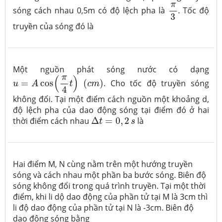
π
3
π
sóng cách nhau 0,5m có độ lệch pha là
. Tốc độ
3
truyền của sóng đó là
Một nguồn phát sóng nước có dạng
u
=
A
cos
(
π
4
t
)
(
c
m
)
π
(
)
=
cos
(
)
. Cho tốc độ truyền sóng
u
A
t
c
m
4
không đổi. Tại một điểm cách nguồn một khoảng d,
độ lệch pha của dao động sóng tại điểm đó ở hai
Δ
t
=
0
,
2
s
thời điểm cách nhau
Δ
=
0
,
2
là
t
s
Hai điểm M, N cùng nằm trên một hướng truyền
sóng và cách nhau một phần ba bước sóng. Biên độ
sóng không đổi trong quá trình truyền. Tại một thời
điểm, khi li dộ dao động của phần tử tại M là 3cm thì
li độ dao động của phần tử tại N là -3cm. Biên độ
dao động sóng bằng