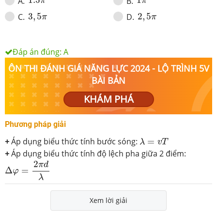
1.5
1
A
.
B
.
π
π
3
,
5
π
2
,
5
π
3
,
5
2
,
5
C
.
D
.
π
π
Đáp án đúng:
A
ÔN THI ĐÁNH GIÁ NĂNG LỰC 2024 - LỘ TRÌNH 5V
BÀI BẢN
KHÁM PHÁ
Phương pháp giải
λ
=
v
T
+
Áp dụng biểu thức tính bước sóng:
=
λ
v
T
+
Áp dụng biểu thức tính độ lệch pha giữa 2 điểm:
Δ
φ
=
2
π
d
λ
2
π
d
Δ
=
φ
λ
Xem lời giải