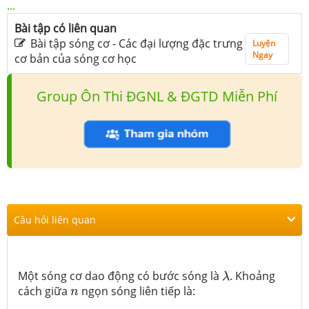
...
Bài tập có liên quan
Bài tập sóng cơ - Các đại lượng đặc trưng
Luyện
Ngay
cơ bản của sóng cơ học
Group Ôn Thi ĐGNL & ĐGTD Miễn Phí
Câu hỏi liên quan
λ
Một sóng cơ dao động có bước sóng là
. Khoảng
λ
n
cách giữa
ngọn sóng liên tiếp là:
n