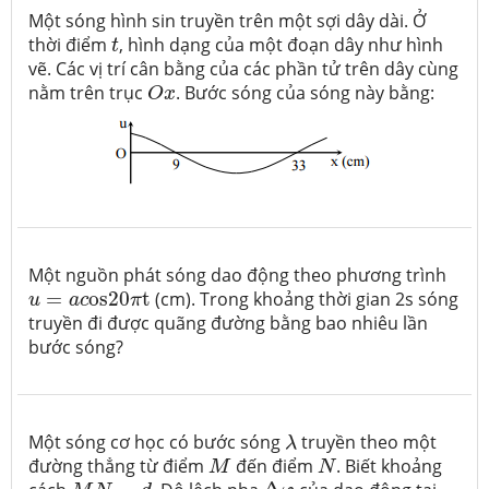
Một sóng hình sin truyền trên một sợi dây dài. Ở
t
thời điểm
, hình dạng của một đoạn dây như hình
t
vẽ. Các vị trí cân bằng của các phần tử trên dây cùng
O
x
nằm trên trục
. Bước sóng của sóng này bằng:
O
x
Một nguồn phát sóng dao động theo phương trình
u
=
a
c
o
s
20
π
t
=
o
s
20
t
(cm). Trong khoảng thời gian 2s sóng
u
a
c
π
truyền đi được quãng đường bằng bao nhiêu lần
bước sóng?
λ
Một sóng cơ học có bước sóng
truyền theo một
λ
M
N
đường thẳng từ điểm
đến điểm
. Biết khoảng
M
N
Δ
φ
M
N
=
d