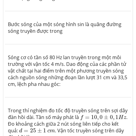
Bước sóng của một sóng hình sin là quãng đường
sóng truyền được trong
Sóng cơ có tần số 80 Hz lan truyền trong một môi
trường với vận tốc 4 m/s. Dao động của các phần tử
vật chất tại hai điểm trên một phương truyền sóng
cách nguồn sóng những đoạn lần lượt 31 cm và 33,5
cm, lệch pha nhau góc:
Trong thí nghiệm đo tốc độ truyền sóng trên sợi dây
f
=
10
,
0
±
0
,
1
H
z
đàn hồi dài. Tần số máy phát là
=
10
,
0
±
0
,
1
.
f
H
z
Đo khoảng cách giữa 2 nút sóng liên tiếp cho kết
d
=
25
±
1
c
m
quả:
=
25
±
1
. Vận tốc truyền sóng trên dây
d
c
m