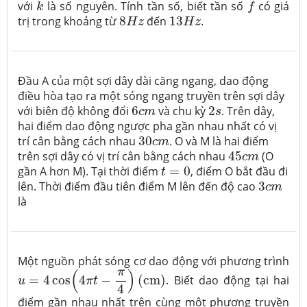
k
f
với
là số nguyên. Tính tần số, biết tần số
có giá
k
f
8
H
z
13
H
z
trị trong khoảng từ
8
đến
13
.
H
z
H
z
Đầu A của một sợi dây dài căng ngang, dao động
điều hòa tạo ra một sóng ngang truyền trên sợi dây
6
c
m
2
s
với biên độ không đổi
6
và chu kỳ
2
. Trên dây,
c
m
s
hai điểm dao động ngược pha gần nhau nhất có vị
30
c
m
trí cân bằng cách nhau
30
. O và M là hai điểm
c
m
45
c
m
trên sợi dây có vị trí cân bằng cách nhau
45
(O
c
m
t
=
0
gần A hơn M). Tại thời điểm
=
0
, điểm O bắt đầu đi
t
3
c
m
lên. Thời điểm đầu tiên điểm M lên đến độ cao
3
c
m
là
Một nguồn phát sóng cơ dao động với phương trình
u
=
4
cos
(
4
π
t
−
π
4
)
(
c
m
)
π
(
)
=
4
cos
4
−
(
c
m
)
. Biết dao động tại hai
u
π
t
4
điểm gần nhau nhất trên cùng một phương truyền