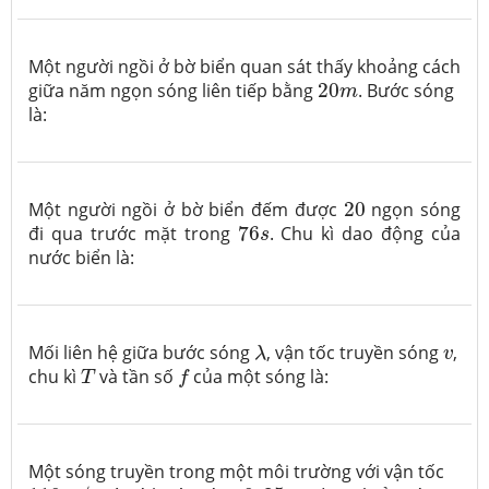
Một người ngồi ở bờ biển quan sát thấy khoảng cách
20
m
giữa năm ngọn sóng liên tiếp bằng
20
. Bước sóng
m
là:
20
Một người ngồi ở bờ biển đếm được
20
ngọn sóng
76
s
đi qua trước mặt trong
76
. Chu kì dao động của
s
nước biển là:
λ
v
Mối liên hệ giữa bước sóng
, vận tốc truyền sóng
,
λ
v
T
f
chu kì
và tần số
của một sóng là:
T
f
Một sóng truyền trong một môi trường với vận tốc
110
m
/
s
0
,
25
m