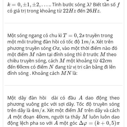
k
=
0
,
±
1
,
±
2
,
.
.
.
.
λ
f
=
0
,
±
1
,
±
2
,
.
.
.
.
. Tính bước sóng
? Biết tần số
k
λ
f
22
H
z
26
H
z
có giá trị trong khoảng từ
22
đến
26
.
H
z
H
z
T
=
0
,
2
s
Một sóng ngang có chu kì
=
0
,
2
truyền trong
T
s
1
m
/
s
một môi trường đàn hồi có tốc độ
1
/
. Xét trên
m
s
O
x
phương truyền sóng
, vào một thời điểm nào đó
O
x
M
M
một điểm
nằm tại đỉnh sóng thì ở trước
theo
M
M
42
c
m
M
chiều truyền sóng, cách
một khoảng từ
42
M
c
m
N
60
c
m
đến
60
có điểm
đang từ vị tri cân bằng đi lên
c
m
N
M
N
đỉnh sóng . Khoảng cách
là:
M
N
A
Một dây đàn hồi dài có đầu
dao động theo
A
phương vuông góc với sợi dây. Tốc độ truyền sóng
4
m
/
s
M
trên dây là
4
/
. Xét một điểm
trên dây và cách
m
s
M
A
40
c
m
M
một đoạn
40
, người ta thấy
luôn luôn dao
A
c
m
M
A
Δ
φ
=
(
k
+
0
,
5
)
π
động lệch pha so với
một góc
Δ
=
(
+
0
,
5
)
A
φ
k
π