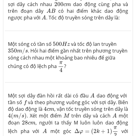
200
c
m
sợi dây cách nhau
200
dao động cùng pha và
c
m
A
B
trên đoạn dây
có hai điểm khác dao động
A
B
A
ngược pha với
. Tốc độ truyền sóng trên dây là:
A
500
H
z
Một sóng có tần số
500
và tốc độ lan truyền
H
z
350
m
/
s
350
/
. Hỏi hai điểm gần nhất trên phương truyền
m
s
sóng cách nhau một khoảng bao nhiêu để giữa
π
4
π
chúng có độ lệch pha
?
4
A
Một sợi dây đàn hồi rất dài có đầu
dao động với
A
f
tần số
và theo phương vuông góc với sợi dây. Biên
f
4
c
m
độ dao động là
4
, vận tốc truyền sóng trên dây là
c
m
A
4
(
m
/
s
)
M
4
(
/
)
. Xét một điểm
trên dây và cách
một
m
s
M
A
28
c
m
đoạn
28
, người ta thấy M luôn luôn dao động
c
m
Δ
φ
=
(
2
k
+
1
)
π
2
A
π
lệch pha với
một góc
Δ
=
(
2
+
1
)
với
A
φ
k
2