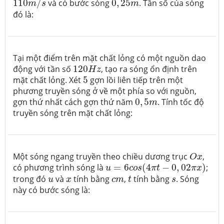
110
/
và có bước sóng
0
,
25
. Tần số của sóng
m
s
m
đó là:
Tại một điểm trên mặt chất lỏng có một nguồn dao
120
H
z
động với tần số
120
, tạo ra sóng ổn định trên
H
z
5
mặt chất lỏng. Xét
5
gợn lồi liên tiếp trên một
phương truyền sóng ở về một phía so với nguồn,
0
,
5
m
gợn thứ nhất cách gợn thứ năm
0
,
5
. Tính tốc độ
m
truyền sóng trên mặt chất lỏng:
O
x
Một sóng ngang truyền theo chiều dương trục
,
O
x
u
=
6
c
o
s
(
4
π
t
−
0
,
02
π
x
)
có phương trình sóng là
=
6
(
4
−
0
,
02
)
;
u
c
o
s
π
t
π
x
t
u
x
c
m
s
trong đó
và
tính bằng
,
tính bằng
. Sóng
u
x
c
m
t
s
này có bước sóng là: