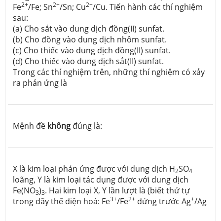
2+
2+
2+
Fe
/Fe; Sn
/Sn; Cu
/Cu. Tiến hành các thí nghiệm
sau:
(a) Cho sắt vào dung dịch đồng(II) sunfat.
(b) Cho đồng vào dung dịch nhôm sunfat.
(c) Cho thiếc vào dung dịch đồng(II) sunfat.
(d) Cho thiếc vào dung dịch sắt(II) sunfat.
Trong các thí nghiệm trên, những thí nghiệm có xảy
ra phản ứng là
Mệnh đề
không
đúng là:
X là kim loại phản ứng được với dung dịch H
SO
2
4
loãng, Y là kim loại tác dụng được với dung dịch
Fe(NO
)
. Hai kim loại X, Y lần lượt là (biết thứ tự
3
3
3+
2+
+
trong dãy thế điện hoá: Fe
/Fe
đứng trước Ag
/Ag