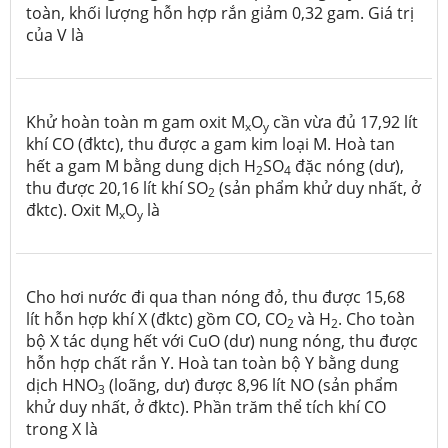
toàn, khối lượng hỗn hợp rắn giảm 0,32 gam. Giá trị
của V là
Khử hoàn toàn m gam oxit M
O
cần vừa đủ 17,92 lít
x
y
khí CO (đktc), thu được a gam kim loại M. Hoà tan
hết a gam M bằng dung dịch H
SO
đặc nóng (dư),
2
4
thu được 20,16 lít khí SO
(sản phẩm khử duy nhất, ở
2
đktc). Oxit M
O
là
x
y
Cho hơi nước đi qua than nóng đỏ, thu được 15,68
lít hỗn hợp khí X (đktc) gồm CO, CO
và H
. Cho toàn
2
2
bộ X tác dụng hết với CuO (dư) nung nóng, thu được
hỗn hợp chất rắn Y. Hoà tan toàn bộ Y bằng dung
dịch HNO
(loãng, dư) được 8,96 lít NO (sản phẩm
3
khử duy nhất, ở đktc). Phần trăm thể tích khí CO
trong X là