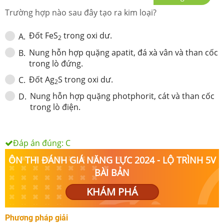
Trường hợp nào sau đây tạo ra kim loại?
Đốt FeS
trong oxi dư.
A
.
2
Nung hỗn hợp quặng apatit, đá xà vân và than cốc
B
.
trong lò đứng.
Đốt Ag
S trong oxi dư.
C
.
2
Nung hỗn hợp quặng photphorit, cát và than cốc
D
.
trong lò điện.
Đáp án đúng:
C
ÔN THI ĐÁNH GIÁ NĂNG LỰC 2024 - LỘ TRÌNH 5V
BÀI BẢN
KHÁM PHÁ
Phương pháp giải