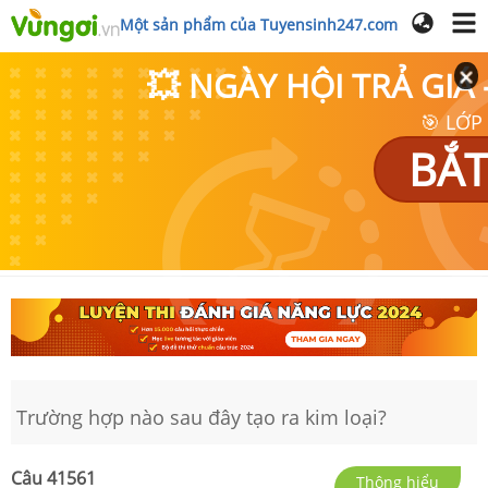
Một sản phẩm của Tuyensinh247.com
💥 NGÀY HỘI TRẢ GI
🎯 LỚP
BẮT
Trường hợp nào sau đây tạo ra kim loại?
Câu
41561
Thông hiểu