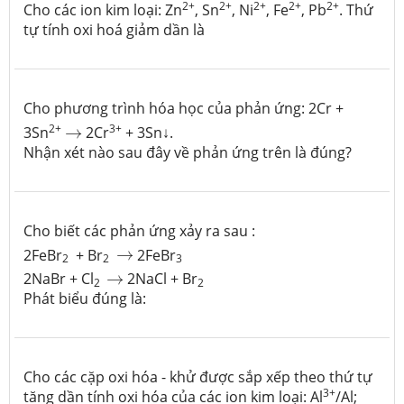
2+
2+
2+
2+
2+
Cho các ion kim loại: Zn
, Sn
, Ni
, Fe
, Pb
. Thứ
tự tính oxi hoá giảm dần là
Cho phương trình hóa học của phản ứng: 2Cr +
→
2+
3+
3Sn
→
2Cr
+ 3Sn↓.
Nhận xét nào sau đây về phản ứng trên là đúng?
Cho biết các phản ứng xảy ra sau :
→
2FeBr
+ Br
→
2FeBr
2
2
3
→
2NaBr + Cl
→
2NaCl + Br
2
2
Phát biểu đúng là:
Cho các cặp oxi hóa - khử được sắp xếp theo thứ tự
3+
tăng dần tính oxi hóa của các ion kim loại: Al
/Al;