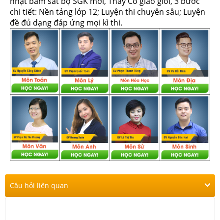
nhật bám sát bộ SGK mới, Thầy Cô giáo giỏi, 3 bước
chi tiết: Nền tảng lớp 12; Luyện thi chuyên sâu; Luyện
đề đủ dạng đáp ứng mọi kì thi.
Câu hỏi liên quan