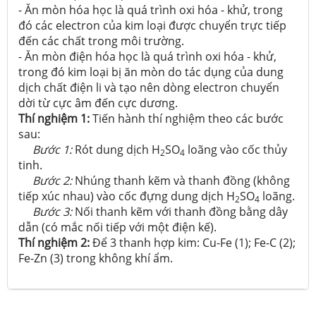
- Ăn mòn hóa học là quá trình oxi hóa - khử, trong
đó các electron của kim loại được chuyển trực tiếp
đến các chất trong môi trường.
- Ăn mòn điện hóa học là quá trình oxi hóa - khử,
trong đó kim loại bị ăn mòn do tác dụng của dung
dịch chất điện li và tạo nên dòng electron chuyển
dời từ cực âm đến cực dương.
Thí nghiệm 1:
Tiến hành thí nghiệm theo các bước
sau:
Bước 1:
Rót dung dịch H
SO
loãng vào cốc thủy
2
4
tinh.
Bước 2:
Nhúng thanh kẽm và thanh đồng (không
tiếp xúc nhau) vào cốc đựng dung dịch H
SO
loãng.
2
4
Bước 3:
Nối thanh kẽm với thanh đồng bằng dây
dẫn (có mắc nối tiếp với một điện kế).
Thí nghiệm 2:
Để 3 thanh hợp kim: Cu-Fe (1); Fe-C (2);
Fe-Zn (3) trong không khí ẩm.