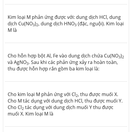
Kim loại M phản ứng được với: dung dịch HCl, dung
dịch Cu(NO
)
, dung dịch HNO
(đặc, nguội). Kim loại
3
2
3
M là
Cho hỗn hợp bột Al, Fe vào dung dịch chứa Cu(NO
)
3
2
và AgNO
. Sau khi các phản ứng xảy ra hoàn toàn,
3
thu được hỗn hợp rắn gồm ba kim loại là:
Cho kim loại M phản ứng với Cl
, thu được muối X.
2
Cho M tác dụng với dung dịch HCl, thu được muối Y.
Cho Cl
tác dụng với dung dịch muối Y thu được
2
muối X. Kim loại M là