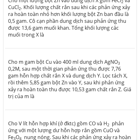
Cho một lượng bột Zn vào dung dịch X gồm FeCl
và
2
CuCl
. Khối lượng chất rắn sau khi các phản ứng xảy
2
ra hoàn toàn nhỏ hơn khối lượng bột Zn ban đầu là
0,5 gam. Cô cạn phần dung dịch sau phản ứng thu
được 13,6 gam muối khan. Tổng khối lượng các
muối trong X là
Cho m gam bột Cu vào 400 ml dung dịch AgNO
3
0,2M, sau một thời gian phản ứng thu được 7,76
gam hỗn hợp chất rắn X và dung dịch Y. Lọc tách X,
rồi thêm 5,85 gam bột Zn vào Y, sau khi phản ứng
xảy ra hoàn toàn thu được 10,53 gam chất rắn Z. Giá
trị của m là
Cho V lít hỗn hợp khí (ở đktc) gồm CO và H
phản
2
ứng với một lượng dư hỗn hợp rắn gồm CuO và
Fe
O
nung nóng. Sau khi các phản ứng xảy ra hoàn
3
4