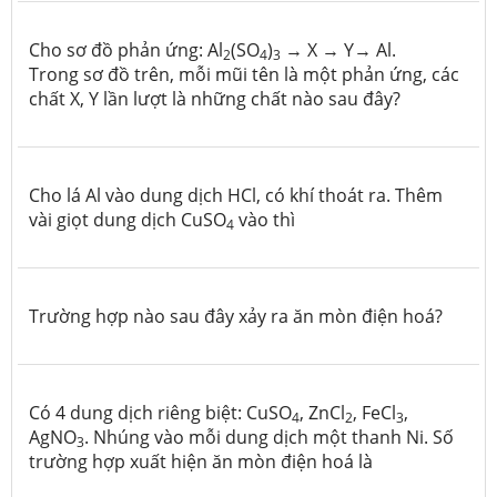
Cho sơ đồ phản ứng: Al
(SO
)
→ X → Y→ Al.
2
4
3
Trong sơ đồ trên, mỗi mũi tên là một phản ứng, các
chất X, Y lần lượt là những chất nào sau đây?
Cho lá Al vào dung dịch HCl, có khí thoát ra. Thêm
vài giọt dung dịch CuSO
vào thì
4
Trường hợp nào sau đây xảy ra ăn mòn điện hoá?
Có 4 dung dịch riêng biệt: CuSO
, ZnCl
, FeCl
,
4
2
3
AgNO
. Nhúng vào mỗi dung dịch một thanh Ni. Số
3
trường hợp xuất hiện ăn mòn điện hoá là