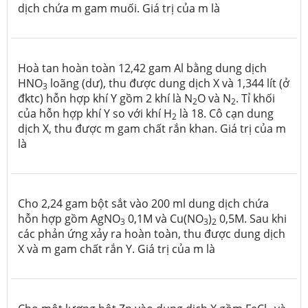
dịch chứa m gam muối. Giá trị của m là
Hoà tan hoàn toàn 12,42 gam Al bằng dung dịch
HNO
loãng (dư), thu được dung dịch X và 1,344 lít (ở
3
đktc) hỗn hợp khí Y gồm 2 khí là N
O và N
. Tỉ khối
2
2
của hỗn hợp khí Y so với khí H
là 18. Cô cạn dung
2
dịch X, thu được m gam chất rắn khan. Giá trị của m
là
Cho 2,24 gam bột sắt vào 200 ml dung dịch chứa
hỗn hợp gồm AgNO
0,1M và Cu(NO
)
0,5M. Sau khi
3
3
2
các phản ứng xảy ra hoàn toàn, thu được dung dịch
X và m gam chất rắn Y. Giá trị của m là