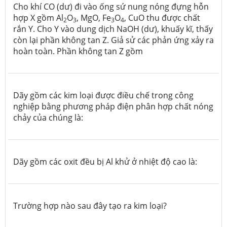
Cho khí CO (dư) đi vào ống sứ nung nóng đựng hỗn
hợp X gồm Al
O
, MgO, Fe
O
, CuO thu được chất
2
3
3
4
rắn Y. Cho Y vào dung dịch NaOH (dư), khuấy kĩ, thấy
còn lại phần không tan Z. Giả sử các phản ứng xảy ra
hoàn toàn. Phần không tan Z gồm
Dãy gồm các kim loại được điều chế trong công
nghiệp bằng phương pháp điện phân hợp chất nóng
chảy của chúng là:
Dãy gồm các oxit đều bị Al khử ở nhiệt độ cao là:
Trường hợp nào sau đây tạo ra kim loại?