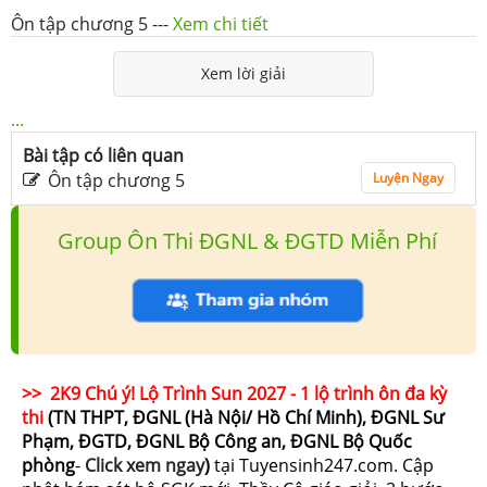
Ôn tập chương 5
---
Xem chi tiết
Xem lời giải
...
Bài tập có liên quan
Ôn tập chương 5
Luyện Ngay
Group Ôn Thi ĐGNL & ĐGTD Miễn Phí
>> 2K9 Chú ý! Lộ Trình Sun 2027 - 1 lộ trình ôn đa kỳ
thi
(TN THPT, ĐGNL (Hà Nội/ Hồ Chí Minh), ĐGNL Sư
Phạm, ĐGTD, ĐGNL Bộ Công an, ĐGNL Bộ Quốc
phòng
-
Click xem ngay
)
tại Tuyensinh247.com.
Cập