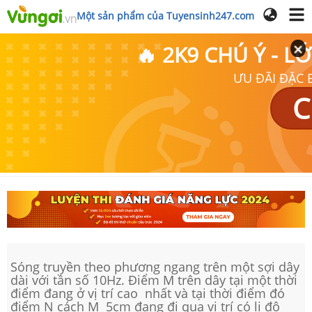
Một sản phẩm của Tuyensinh247.com
🔥 2K9 CHÚ Ý - 
ƯU ĐÃI ĐẶC B
C
Sóng truyền theo phương ngang trên một sợi dây
dài với tần số 10Hz. Điểm M trên dây tại một thời
điểm đang ở vị trí cao nhất và tại thời điểm đó
điểm N cách M 5cm đang đi qua vị trí có li độ