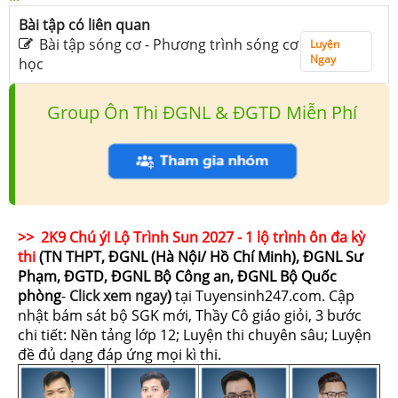
Bài tập có liên quan
Bài tập sóng cơ - Phương trình sóng cơ
Luyện
Ngay
học
Group Ôn Thi ĐGNL & ĐGTD Miễn Phí
>> 2K9 Chú ý! Lộ Trình Sun 2027 - 1 lộ trình ôn đa kỳ
thi
(TN THPT, ĐGNL (Hà Nội/ Hồ Chí Minh), ĐGNL Sư
Phạm, ĐGTD, ĐGNL Bộ Công an, ĐGNL Bộ Quốc
phòng
-
Click xem ngay
)
tại Tuyensinh247.com.
Cập
nhật bám sát bộ SGK mới, Thầy Cô giáo giỏi, 3 bước
chi tiết: Nền tảng lớp 12; Luyện thi chuyên sâu; Luyện
đề đủ dạng đáp ứng mọi kì thi.