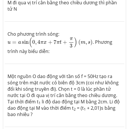
M đi qua vị trí cân bằng theo chiều dương thì phần
tử N
Cho phương trình sóng:
u
=
a
sin
(
0
,
4
π
x
+
7
π
t
+
π
3
)
(
m
,
s
)
π
(
)
=
sin
0
,
4
+
7
+
(
,
)
. Phương
u
a
π
x
π
t
m
s
3
trình này biểu diễn:
Một nguồn O dao động với tần số f = 50Hz tạo ra
sóng trên mặt nước có biên độ 3cm (coi như không
đổi khi sóng truyền đi). Chọn t = 0 là lúc phần tử
nước tại O đi qua vị trí cân bằng theo chiều dương.
Tại thời điểm t
li độ dao động tại M bằng 2cm. Li độ
1
dao động tại M vào thời điểm t
= (t
+ 2,01)s bằng
2
1
bao nhiêu ?