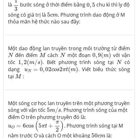
1
0
,
5
là
bước sóng ở thời điểm bằng
0
,
5
chu kì thì ly độ
3
5
c
m
sóng có giá trị là
5
. Phương trình dao động ở M
c
m
thỏa mãn hệ thức nào sau đây:
Một dao động lan truyền trong môi trường từ điểm
0
,
9
(
m
)
N
M
N
đến điểm
cách
một đoạn
0
,
9
(
)
với vận
N
M
N
m
1
,
2
(
m
/
s
)
N
tốc
1
,
2
(
/
)
. Biết phương trình sóng tại
có
m
s
N
u
N
=
0
,
02
c
o
s
2
π
t
(
m
)
dạng
=
0
,
02
2
(
)
. Viết biểu thức sóng
u
c
o
s
π
t
m
N
M
tại
:
M
Một sóng cơ học lan truyền trên một phương truyền
5
m
/
s
sóng với vận tốc
5
/
. Phương trình sóng của một
m
s
điểm O trên phương truyền đó là:
u
O
=
6
c
o
s
(
5
π
t
+
π
2
)
π
(
)
=
6
o
s
5
+
. Phương trình sóng tại M
u
c
π
t
O
2
50
c
m
nằm trước O và cách O một khoảng
50
là:
c
m