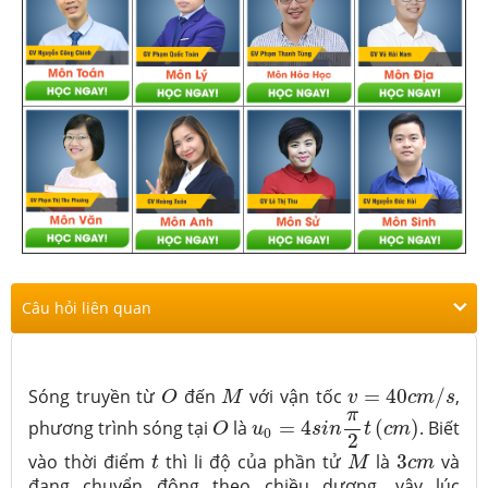
Câu hỏi liên quan
v
=
40
c
m
/
s
O
M
Sóng truyền từ
đến
với vận tốc
=
40
/
,
O
M
v
c
m
s
u
0
=
4
s
i
n
π
2
t
(
c
m
)
O
π
phương trình sóng tại
là
=
4
(
)
. Biết
O
u
s
i
n
t
c
m
0
2
M
t
3
c
m
vào thời điểm
thì li độ của phần tử
là
3
và
t
M
c
m
đang chuyển động theo chiều dương, vậy lúc