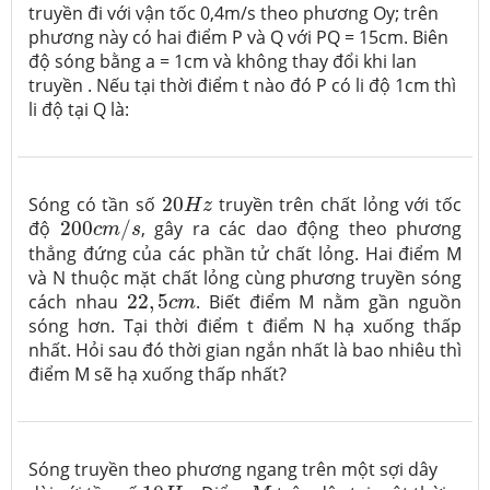
truyền đi với vận tốc 0,4m/s theo phương Oy; trên
phương này có hai điểm P và Q với PQ = 15cm. Biên
độ sóng bằng a = 1cm và không thay đổi khi lan
truyền . Nếu tại thời điểm t nào đó P có li độ 1cm thì
li độ tại Q là:
20
H
z
Sóng có tần số
20
truyền trên chất lỏng với tốc
H
z
200
c
m
/
s
độ
200
/
, gây ra các dao động theo phương
c
m
s
thẳng đứng của các phần tử chất lỏng. Hai điểm M
và N thuộc mặt chất lỏng cùng phương truyền sóng
22
,
5
c
m
cách nhau
22
,
5
. Biết điểm M nằm gần nguồn
c
m
sóng hơn. Tại thời điểm t điểm N hạ xuống thấp
nhất. Hỏi sau đó thời gian ngắn nhất là bao nhiêu thì
điểm M sẽ hạ xuống thấp nhất?
Sóng truyền theo phương ngang trên một sợi dây
10
H
z
M