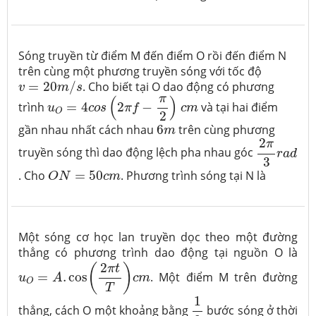
Sóng truyền từ điểm M đến điểm O rồi đến điểm N
trên cùng một phương truyền sóng với tốc độ
v
=
20
m
/
s
=
20
/
. Cho biết tại O dao động có phương
v
m
s
u
O
=
4
c
o
s
(
2
π
f
−
π
2
)
c
m
π
(
)
trình
=
4
2
−
và tại hai điểm
u
c
o
s
π
f
c
m
O
2
6
m
gần nhau nhất cách nhau
6
trên cùng phương
m
2
π
3
r
a
d
2
π
truyền sóng thì dao động lệch pha nhau góc
r
a
d
3
O
N
=
50
c
m
. Cho
=
50
. Phương trình sóng tại N là
O
N
c
m
Một sóng cơ học lan truyền dọc theo một đường
thẳng có phương trình dao động tại nguồn O là
u
O
=
A
.
cos
(
2
π
t
T
)
c
m
2
(
)
π
t
=
.
cos
. Một điểm M trên đường
u
A
c
m
O
T
1
3
1
thẳng, cách O một khoảng bằng
bước sóng ở thời