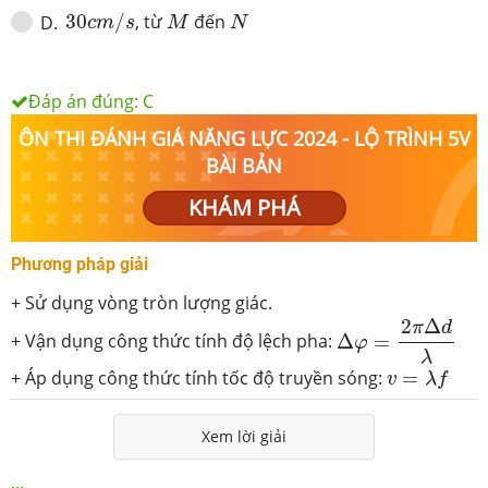
30
c
m
/
s
M
N
30
/
, từ
đến
D
.
c
m
s
M
N
Đáp án đúng:
C
ÔN THI ĐÁNH GIÁ NĂNG LỰC 2024 - LỘ TRÌNH 5V
BÀI BẢN
KHÁM PHÁ
Phương pháp giải
+ Sử dụng vòng tròn lượng giác.
Δ
φ
=
2
π
Δ
d
λ
2
Δ
π
d
+ Vận dụng công thức tính độ lệch pha:
Δ
=
φ
λ
v
=
λ
f
+ Áp dụng công thức tính tốc độ truyền sóng:
=
v
λ
f
Xem lời giải
...