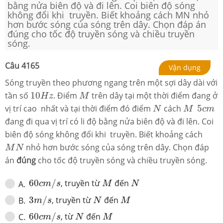
bằng nửa biên độ và đi lên. Coi biên độ sóng
không đổi khi truyền. Biết khoảng cách MN nhỏ
hơn bước sóng của sóng trên dây. Chọn đáp án
đúng cho tốc độ truyền sóng và chiều truyền
sóng.
Câu
4165
Vận dụng
Sóng truyền theo phương ngang trên một sợi dây dài với
10
H
z
M
tần số
10
. Điểm
trên dây tại một thời điểm đang ở
H
z
M
N
M
5
c
m
vị trí cao nhất và tại thời điểm đó điểm
cách
5
N
M
c
m
đang đi qua vị trí có li độ bằng nửa biên độ và đi lên. Coi
biên độ sóng không đổi khi truyền. Biết khoảng cách
M
N
nhỏ hơn bước sóng của sóng trên dây. Chọn đáp
M
N
án
đúng
cho tốc độ truyền sóng và chiều truyền sóng.
60
c
m
/
s
M
N
60
/
, truyền từ
đến
A
.
c
m
s
M
N
3
m
/
s
N
M
3
/
, truyền từ
đến
B
.
m
s
N
M
60
c
m
/
s
N
M
60
/
, từ
đến
C
.
c
m
s
N
M