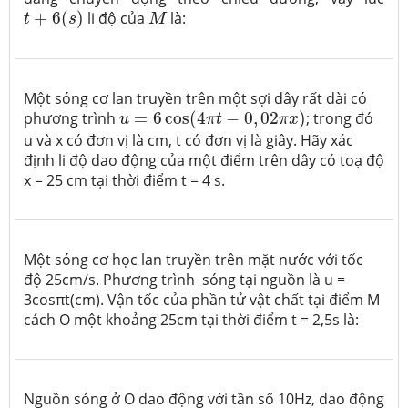
t
+
6
(
s
)
M
+
6
(
)
li độ của
là:
t
s
M
Một sóng cơ lan truyền trên một sợi dây rất dài có
u
=
6
cos
(
4
π
t
−
0
,
02
π
x
)
phương trình
=
6
cos
(
4
−
0
,
02
)
; trong đó
u
π
t
π
x
u và x có đơn vị là cm, t có đơn vị là giây. Hãy xác
định li độ dao động của một điểm trên dây có toạ độ
x = 25 cm tại thời điểm t = 4 s.
Một sóng cơ học lan truyền trên mặt nước với tốc
độ 25cm/s. Phương trình sóng tại nguồn là u =
3cosπt(cm). Vận tốc của phần tử vật chất tại điểm M
cách O một khoảng 25cm tại thời điểm t = 2,5s là:
Nguồn sóng ở O dao động với tần số 10Hz, dao động