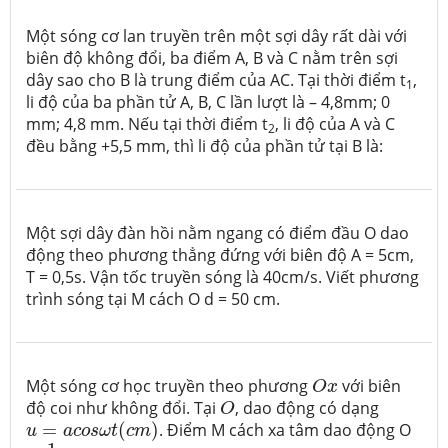
Một sóng cơ lan truyền trên một sợi dây rất dài với
biên độ không đổi, ba điểm A, B và C nằm trên sợi
dây sao cho B là trung điểm của AC. Tại thời điểm t
,
1
li độ của ba phần tử A, B, C lần lượt là – 4,8mm; 0
mm; 4,8 mm. Nếu tại thời điểm t
, li độ của A và C
2
đều bằng +5,5 mm, thì li độ của phần tử tại B là:
Một sợi dây đàn hồi nằm ngang có điểm đầu O dao
động theo phương thẳng đứng với biên độ A = 5cm,
T = 0,5s. Vận tốc truyền sóng là 40cm/s. Viết phương
trình sóng tại M cách O d = 50 cm.
O
x
Một sóng cơ học truyền theo phương
với biên
O
x
O
độ coi như không đổi. Tại
, dao động có dạng
O
u
=
a
c
o
s
ω
t
(
c
m
)
=
(
)
. Điểm M cách xa tâm dao động O
u
a
c
o
s
ω
t
c
m
1
3