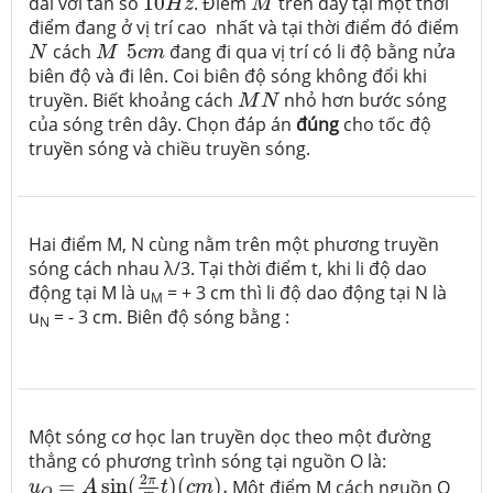
dài với tần số
10
. Điểm
trên dây tại một thời
H
z
M
điểm đang ở vị trí cao nhất và tại thời điểm đó điểm
N
M
5
c
m
cách
5
đang đi qua vị trí có li độ bằng nửa
N
M
c
m
biên độ và đi lên. Coi biên độ sóng không đổi khi
M
N
truyền. Biết khoảng cách
nhỏ hơn bước sóng
M
N
của sóng trên dây. Chọn đáp án
đúng
cho tốc độ
truyền sóng và chiều truyền sóng.
Hai điểm M, N cùng nằm trên một phương truyền
sóng cách nhau λ/3. Tại thời điểm t, khi li độ dao
động tại M là u
= + 3 cm thì li độ dao động tại N là
M
u
= - 3 cm. Biên độ sóng bằng :
N
Một sóng cơ học lan truyền dọc theo một đường
thẳng có phương trình sóng tại nguồn O là:
u
O
=
A
sin
(
2
π
T
t
)
(
c
m
)
.
2
π
=
sin
(
)
(
)
.
Một điểm M cách nguồn O
u
A
t
c
m