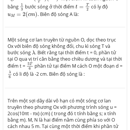
O
t
=
T
2
1
3
T
1
T
bằng
bước sóng ở thời điểm
=
có ly độ
t
2
3
u
M
=
2
(
c
m
)
.
=
2
(
)
.
Biên độ sóng A là:
u
c
m
M
Một sóng cơ lan truyền từ nguồn O, dọc theo trục
Ox với biên độ sóng không đổi, chu kì sóng T và
λ
bước sóng
. Biết rằng tại thời điểm t = 0, phần tử
λ
tại O qua vị trí cân bằng theo chiều dương và tại thời
5
T
6
5
T
điểm t =
phần tử tại điểm M cách O một đoạn d =
6
λ
6
λ
có li độ là -2 cm. Biên độ sóng là :
6
Trên một sợi dây dài vô hạn có một sóng cơ lan
truyền theo phương Ox với phương trình sóng u =
2cos(10πt - πx) (cm) ( trong đó t tính bằng s; x tính
bằng m). M, N là hai điểm nằm cùng phía so với O
cách nhau 5 m. Tại cùng một thời điểm khi phần tử