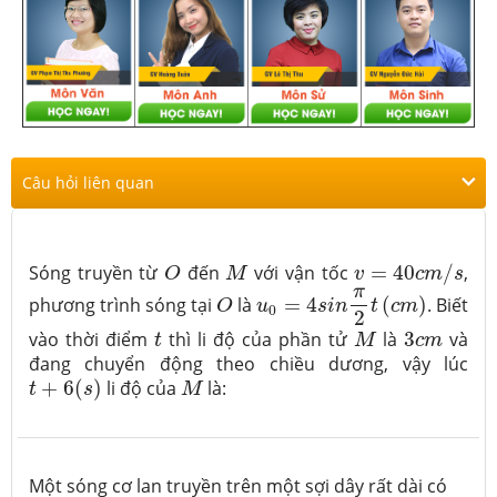
Câu hỏi liên quan
v
=
40
c
m
/
s
O
M
Sóng truyền từ
đến
với vận tốc
=
40
/
,
O
M
v
c
m
s
u
0
=
4
s
i
n
π
2
t
(
c
m
)
O
π
phương trình sóng tại
là
=
4
(
)
. Biết
O
u
s
i
n
t
c
m
0
2
M
t
3
c
m
vào thời điểm
thì li độ của phần tử
là
3
và
t
M
c
m
đang chuyển động theo chiều dương, vậy lúc
t
+
6
(
s
)
M
+
6
(
)
li độ của
là:
t
s
M
Một sóng cơ lan truyền trên một sợi dây rất dài có