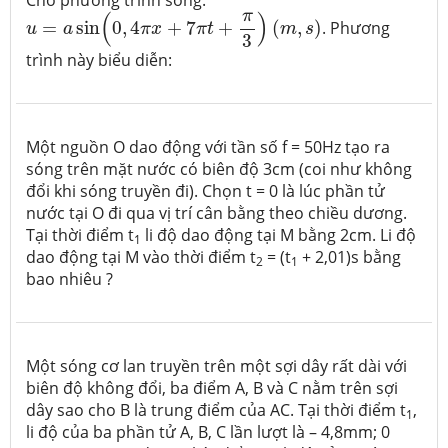
u
=
a
sin
(
0
,
4
π
x
+
7
π
t
+
π
3
)
(
m
,
s
)
π
(
)
=
sin
0
,
4
+
7
+
(
,
)
. Phương
u
a
π
x
π
t
m
s
3
trình này biểu diễn:
Một nguồn O dao động với tần số f = 50Hz tạo ra
sóng trên mặt nước có biên độ 3cm (coi như không
đổi khi sóng truyền đi). Chọn t = 0 là lúc phần tử
nước tại O đi qua vị trí cân bằng theo chiều dương.
Tại thời điểm t
li độ dao động tại M bằng 2cm. Li độ
1
dao động tại M vào thời điểm t
= (t
+ 2,01)s bằng
2
1
bao nhiêu ?
Một sóng cơ lan truyền trên một sợi dây rất dài với
biên độ không đổi, ba điểm A, B và C nằm trên sợi
dây sao cho B là trung điểm của AC. Tại thời điểm t
,
1
li độ của ba phần tử A, B, C lần lượt là – 4,8mm; 0