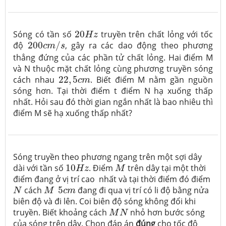
20
H
z
Sóng có tần số
20
truyền trên chất lỏng với tốc
H
z
200
c
m
/
s
độ
200
/
, gây ra các dao động theo phương
c
m
s
thẳng đứng của các phần tử chất lỏng. Hai điểm M
và N thuộc mặt chất lỏng cùng phương truyền sóng
22
,
5
c
m
cách nhau
22
,
5
. Biết điểm M nằm gần nguồn
c
m
sóng hơn. Tại thời điểm t điểm N hạ xuống thấp
nhất. Hỏi sau đó thời gian ngắn nhất là bao nhiêu thì
điểm M sẽ hạ xuống thấp nhất?
Sóng truyền theo phương ngang trên một sợi dây
10
H
z
M
dài với tần số
10
. Điểm
trên dây tại một thời
H
z
M
điểm đang ở vị trí cao nhất và tại thời điểm đó điểm
N
M
5
c
m
cách
5
đang đi qua vị trí có li độ bằng nửa
N
M
c
m
biên độ và đi lên. Coi biên độ sóng không đổi khi
M
N
truyền. Biết khoảng cách
nhỏ hơn bước sóng
M
N
của sóng trên dây. Chọn đáp án
đúng
cho tốc độ