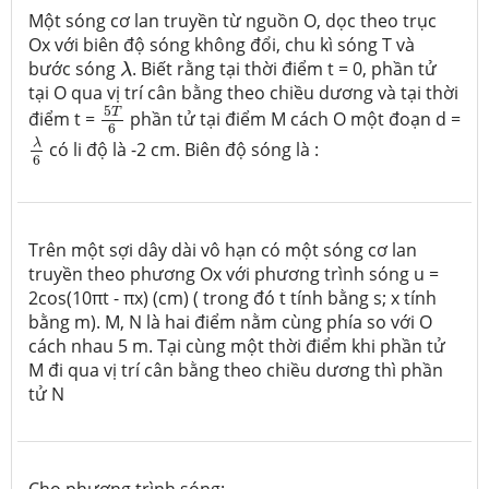
Một sóng cơ lan truyền từ nguồn O, dọc theo trục
Ox với biên độ sóng không đổi, chu kì sóng T và
λ
bước sóng
. Biết rằng tại thời điểm t = 0, phần tử
λ
tại O qua vị trí cân bằng theo chiều dương và tại thời
5
T
6
5
T
điểm t =
phần tử tại điểm M cách O một đoạn d =
6
λ
6
λ
có li độ là -2 cm. Biên độ sóng là :
6
Trên một sợi dây dài vô hạn có một sóng cơ lan
truyền theo phương Ox với phương trình sóng u =
2cos(10πt - πx) (cm) ( trong đó t tính bằng s; x tính
bằng m). M, N là hai điểm nằm cùng phía so với O
cách nhau 5 m. Tại cùng một thời điểm khi phần tử
M đi qua vị trí cân bằng theo chiều dương thì phần
tử N
Cho phương trình sóng: