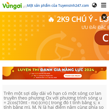
Một sản phẩm của Tuyensinh247.com
🔥 2K9 CHÚ Ý - 
ƯU ĐÃI ĐẶC B
C
Trên một sợi dây dài vô hạn có một sóng cơ lan
truyền theo phương Ox với phương trình sóng u
= 2cos(10πt - πx) (cm) ( trong đó t tính bằng s; x
tính bằng m). M, N là hai điểm nằm cùng phía so