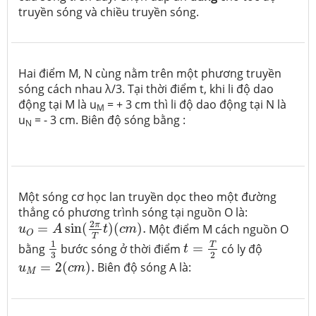
truyền sóng và chiều truyền sóng.
Hai điểm M, N cùng nằm trên một phương truyền
sóng cách nhau λ/3. Tại thời điểm t, khi li độ dao
động tại M là u
= + 3 cm thì li độ dao động tại N là
M
u
= - 3 cm. Biên độ sóng bằng :
N
Một sóng cơ học lan truyền dọc theo một đường
thẳng có phương trình sóng tại nguồn O là:
u
O
=
A
sin
(
2
π
T
t
)
(
c
m
)
.
2
π
=
sin
(
)
(
)
.
Một điểm M cách nguồn O
u
A
t
c
m
O
t
=
T
2
1
3
T
1
T
bằng
bước sóng ở thời điểm
=
có ly độ
t
2
3
u
M
=
2
(
c
m
)
.
=
2
(
)
.
Biên độ sóng A là:
u
c
m
M