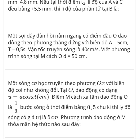
mm; 4,8 mm. Nếu tại thời điểm t
, li độ của A và C
2
đều bằng +5,5 mm, thì li độ của phần tử tại B là:
Một sợi dây đàn hồi nằm ngang có điểm đầu O dao
động theo phương thẳng đứng với biên độ A = 5cm,
T = 0,5s. Vận tốc truyền sóng là 40cm/s. Viết phương
trình sóng tại M cách O d = 50 cm.
O
x
Một sóng cơ học truyền theo phương
với biên
O
x
O
độ coi như không đổi. Tại
, dao động có dạng
O
u
=
a
c
o
s
ω
t
(
c
m
)
=
(
)
. Điểm M cách xa tâm dao động O
u
a
c
o
s
ω
t
c
m
1
3
1
0
,
5
là
bước sóng ở thời điểm bằng
0
,
5
chu kì thì ly độ
3
5
c
m
sóng có giá trị là
5
. Phương trình dao động ở M
c
m
thỏa mãn hệ thức nào sau đây: