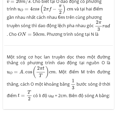
=
20
/
. Cho biết tại O dao động có phương
v
m
s
u
O
=
4
c
o
s
(
2
π
f
−
π
2
)
c
m
π
(
)
trình
=
4
2
−
và tại hai điểm
u
c
o
s
π
f
c
m
O
2
6
m
gần nhau nhất cách nhau
6
trên cùng phương
m
2
π
3
r
a
d
2
π
truyền sóng thì dao động lệch pha nhau góc
r
a
d
3
O
N
=
50
c
m
. Cho
=
50
. Phương trình sóng tại N là
O
N
c
m
Một sóng cơ học lan truyền dọc theo một đường
thẳng có phương trình dao động tại nguồn O là
u
O
=
A
.
cos
(
2
π
t
T
)
c
m
2
(
)
π
t
=
.
cos
. Một điểm M trên đường
u
A
c
m
O
T
1
3
1
thẳng, cách O một khoảng bằng
bước sóng ở thời
3
t
=
T
2
T
điểm
=
có li độ u
= 2cm. Biên độ sóng A bằng:
t
M
2