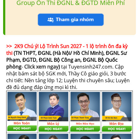
Group Ôn Thi ĐGNL & ĐGTD Miễn Phí
>> 2K9 Chú ý! Lộ Trình Sun 2027 - 1 lộ trình ôn đa kỳ
thi
(TN THPT, ĐGNL (Hà Nội/ Hồ Chí Minh), ĐGNL Sư
Phạm, ĐGTD, ĐGNL Bộ Công an, ĐGNL Bộ Quốc
phòng
-
Click xem ngay
)
tại Tuyensinh247.com.
Cập
nhật bám sát bộ SGK mới, Thầy Cô giáo giỏi, 3 bước
chi tiết: Nền tảng lớp 12; Luyện thi chuyên sâu; Luyện
đề đủ dạng đáp ứng mọi kì thi.