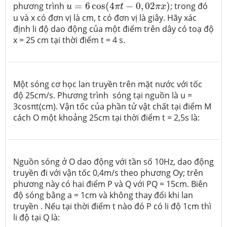
u
=
6
cos
(
4
π
t
−
0
,
02
π
x
)
phương trình
=
6
cos
(
4
−
0
,
02
)
; trong đó
u
π
t
π
x
u và x có đơn vị là cm, t có đơn vị là giây. Hãy xác
định li độ dao động của một điểm trên dây có toạ độ
x = 25 cm tại thời điểm t = 4 s.
Một sóng cơ học lan truyền trên mặt nước với tốc
độ 25cm/s. Phương trình sóng tại nguồn là u =
3cosπt(cm). Vận tốc của phần tử vật chất tại điểm M
cách O một khoảng 25cm tại thời điểm t = 2,5s là:
Nguồn sóng ở O dao động với tần số 10Hz, dao động
truyền đi với vận tốc 0,4m/s theo phương Oy; trên
phương này có hai điểm P và Q với PQ = 15cm. Biên
độ sóng bằng a = 1cm và không thay đổi khi lan
truyền . Nếu tại thời điểm t nào đó P có li độ 1cm thì
li độ tại Q là: