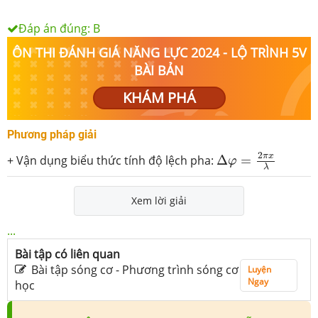
Đáp án đúng:
B
ÔN THI ĐÁNH GIÁ NĂNG LỰC 2024 - LỘ TRÌNH 5V
BÀI BẢN
KHÁM PHÁ
Phương pháp giải
Δ
φ
=
2
π
x
λ
2
π
x
+ Vận dụng biểu thức tính độ lệch pha:
Δ
=
φ
λ
Xem lời giải
...
Bài tập có liên quan
Bài tập sóng cơ - Phương trình sóng cơ
Luyện
Ngay
học