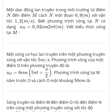
Một dao động lan truyền trong môi trường từ điểm
0
,
9
(
m
)
N
M
N
đến điểm
cách
một đoạn
0
,
9
(
)
với vận
N
M
N
m
1
,
2
(
m
/
s
)
N
tốc
1
,
2
(
/
)
. Biết phương trình sóng tại
có
m
s
N
u
N
=
0
,
02
c
o
s
2
π
t
(
m
)
dạng
=
0
,
02
2
(
)
. Viết biểu thức sóng
u
c
o
s
π
t
m
N
M
tại
:
M
Một sóng cơ học lan truyền trên một phương truyền
5
m
/
s
sóng với vận tốc
5
/
. Phương trình sóng của một
m
s
điểm O trên phương truyền đó là:
u
O
=
6
c
o
s
(
5
π
t
+
π
2
)
π
(
)
=
6
o
s
5
+
. Phương trình sóng tại M
u
c
π
t
O
2
50
c
m
nằm trước O và cách O một khoảng
50
là:
c
m
Sóng truyền từ điểm M đến điểm O rồi đến điểm N
trên cùng một phương truyền sóng với tốc độ
v
=
20
m
/
s