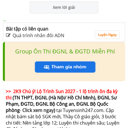
Xem lời giải
...
Bài tập có liên quan
Quá trình nhân đôi ADN
Luyện Ngay
Group Ôn Thi ĐGNL & ĐGTD Miễn Phí
>> 2K9 Chú ý! Lộ Trình Sun 2027 - 1 lộ trình ôn đa kỳ
thi
(TN THPT, ĐGNL (Hà Nội/ Hồ Chí Minh), ĐGNL Sư
Phạm, ĐGTD, ĐGNL Bộ Công an, ĐGNL Bộ Quốc
phòng
-
Click xem ngay
)
tại Tuyensinh247.com.
Cập
nhật bám sát bộ SGK mới, Thầy Cô giáo giỏi, 3 bước
chi tiết: Nền tảng lớp 12; Luyện thi chuyên sâu; Luyện