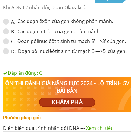
Khi ADN tự nhân đôi, đoạn Okazaki là:
Các đoạn êxôn của gen không phân mảnh.
A
.
Các đoạn intrôn của gen phân mảnh
B
.
Đoạn pôlinuclêôtit sinh từ mạch 5’—>3’ của gen.
C
.
Đoạn pôlinuclêôtit sinh từ mạch 3’—>5’ của gen.
D
.
Đáp án đúng:
C
ÔN THI ĐÁNH GIÁ NĂNG LỰC 2024 - LỘ TRÌNH 5V
BÀI BẢN
KHÁM PHÁ
Phương pháp giải
Diễn biến quá trình nhân đôi DNA
---
Xem chi tiết