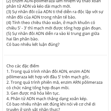
(2) Enzim ADN-polimeraza làm nhiệm vụ tháo xoắn
phân tử ADN và kéo dài mạch mới.
(3) Sự nhân đôi của ADN ti thể diễn ra độc lập với sự
nhân đôi của ADN trong nhân tế bào.
(4) Tính theo chiều tháo xoắn, ở mạch khuôn có
chiều 5’ - 3’ thì mạch mới được tổng hợp gián đoạn.
(5) Sự nhân đôi ADN diễn ra vào kì trung gian giữa
hai lần phân bào.
Có bao nhiêu kết luận đúng?
Cho các đặc điểm
1. Trong quá trình nhân đôi ADN, enzim ADN
pôlimeraza kết hợp với đầu 5’ trên mạch gốc.
2. Trong quá trình phiên mã, enzim ARN pôlimeraza
có chức năng tổng hợp đoạn mồi.
3. Gen được mã hóa liên tục.
4. Phân tử ADN mạch thẳng dạng xoắn kép.
Có bao nhiêu nhận xét đúng khi nói về cơ chế di
truyền ở sinh vật nhân thực?