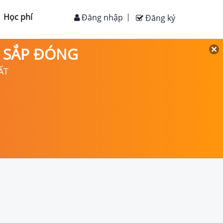
Học phí
Đăng nhập
Đăng ký
D SẮP ĐÓNG
ẤT