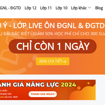
GNL - ĐGTD
Lớp 12
Lớp 11
Lớp 10
Lớp khác
Blog
Ú Ý - LỚP LIVE ÔN ĐGNL & ĐGT
U ĐÃI ĐẶC BIỆT - GIẢM 50% HỌC PHÍ CHỈ CHO 300 SU
CHỈ CÒN 1 NGÀY
XEM CHI TIẾT