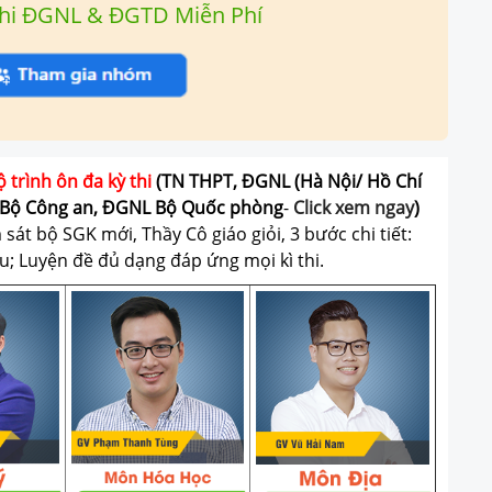
hi ĐGNL & ĐGTD Miễn Phí
ộ trình ôn đa kỳ thi
(TN THPT, ĐGNL (Hà Nội/ Hồ Chí
Bộ Công an, ĐGNL Bộ Quốc phòng
-
Click xem ngay
)
át bộ SGK mới, Thầy Cô giáo giỏi, 3 bước chi tiết:
u; Luyện đề đủ dạng đáp ứng mọi kì thi.