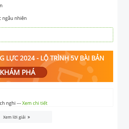
t tán
ọc ngẫu nhiên
 LỰC 2024 - LỘ TRÌNH 5V BÀI BẢN
KHÁM PHÁ
ích nghi
---
Xem chi tiết
Xem lời giải