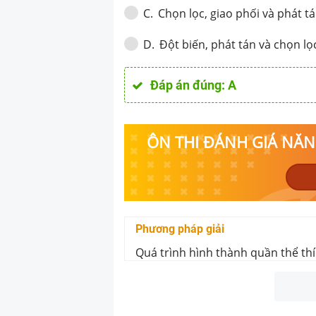
Chọn lọc, giao phối và phá
C
.
Đột biến, phát tán và chọn l
D
.
Đáp án đúng:
A
ÔN THI ĐÁNH GIÁ NĂNG
Phương pháp giải
Quá trình hình thành quần thể th