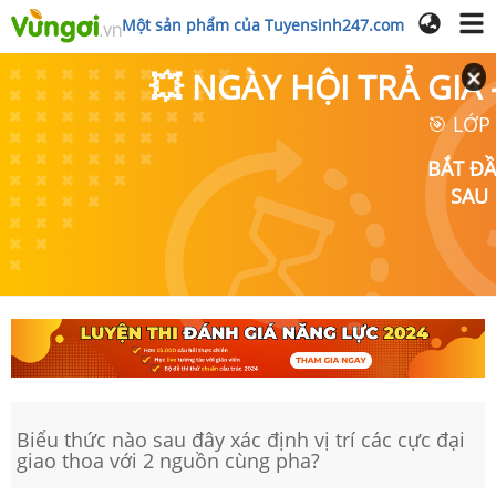
Một sản phẩm của Tuyensinh247.com
💥 NGÀY HỘI TRẢ GI
🎯 LỚP
BẮT Đ
SAU
Biểu thức nào sau đây xác định vị trí các cực đại
giao thoa với 2 nguồn cùng pha?