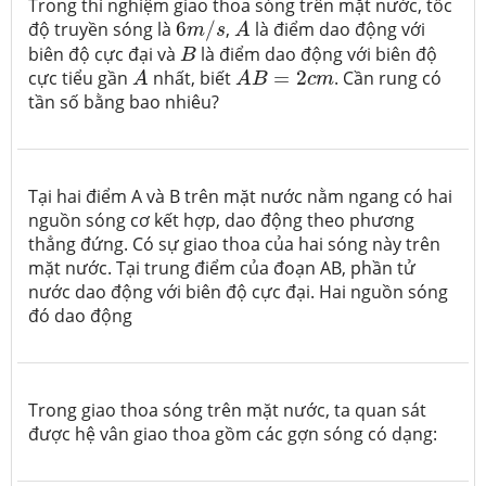
Trong thí nghiệm giao thoa sóng trên mặt nước, tốc
A
6
m
/
s
độ truyền sóng là
6
/
,
là điểm dao động với
m
s
A
B
biên độ cực đại và
là điểm dao động với biên độ
B
A
A
B
=
2
c
m
cực tiểu gần
nhất, biết
=
2
. Cần rung có
A
A
B
c
m
tần số bằng bao nhiêu?
Tại hai điểm A và B trên mặt nước nằm ngang có hai
nguồn sóng cơ kết hợp, dao động theo phương
thẳng đứng. Có sự giao thoa của hai sóng này trên
mặt nước. Tại trung điểm của đoạn AB, phần tử
nước dao động với biên độ cực đại. Hai nguồn sóng
đó dao động
Trong giao thoa sóng trên mặt nước, ta quan sát
được hệ vân giao thoa gồm các gợn sóng có dạng: