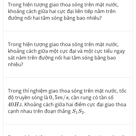
Trong hiện tượng giao thoa sóng trên mặt nước,
khoảng cách giữa hai cực đại liên tiếp nằm trên
đường nối hai tâm sóng bằng bao nhiêu?
Trong hiện tượng giao thoa sóng trên mặt nước,
khoảng cách giữa một cực đại và một cực tiểu ngay
sát nằm trên đường nối hai tâm sóng bằng bao
nhiêu?
Trong thí nghiệm giao thoa sóng trên mặt nước, tốc
0
,
5
m
/
s
độ truyền sóng là
0
,
5
/
, cần rung có tần số
m
s
40
H
z
40
. Khoảng cách giữa hai điểm cực đại giao thoa
H
z
S
1
S
2
cạnh nhau trên đoạn thẳng
.
S
S
1
2