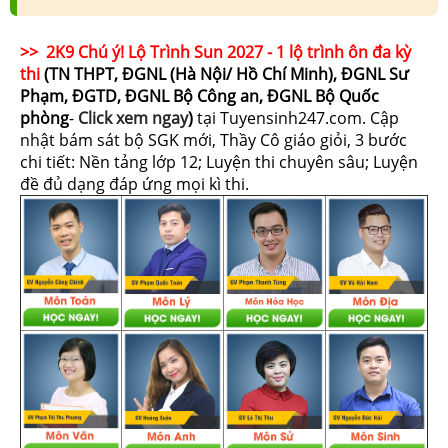
>> 2K9 Chú ý! Lộ Trình Sun 2027 - 1 lộ trình ôn đa kỳ
thi
(TN THPT, ĐGNL (Hà Nội/ Hồ Chí Minh), ĐGNL Sư
Phạm, ĐGTD, ĐGNL Bộ Công an, ĐGNL Bộ Quốc
phòng
-
Click xem ngay
)
tại Tuyensinh247.com.
Cập
nhật bám sát bộ SGK mới, Thầy Cô giáo giỏi, 3 bước
chi tiết: Nền tảng lớp 12; Luyện thi chuyên sâu; Luyện
đề đủ dạng đáp ứng mọi kì thi.