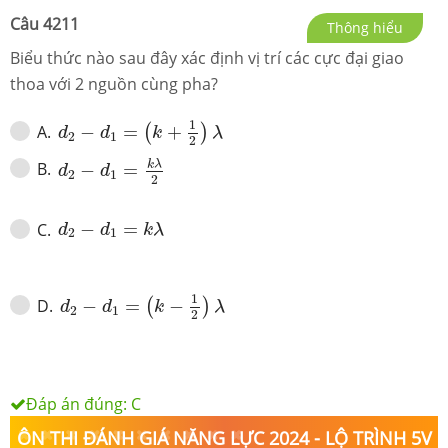
Câu
4211
Thông hiểu
Biểu thức nào sau đây xác định vị trí các cực đại giao
thoa với 2 nguồn cùng pha?
d
2
−
d
1
=
(
k
+
1
2
)
λ
1
A
.
−
=
+
(
)
d
d
k
λ
2
1
2
d
2
−
d
1
=
k
λ
2
k
λ
B
.
−
=
d
d
2
1
2
d
2
−
d
1
=
k
λ
−
=
C
.
d
d
k
λ
2
1
d
2
−
d
1
=
(
k
−
1
2
)
λ
1
D
.
−
=
−
(
)
d
d
k
λ
2
1
2
Đáp án đúng:
C
ÔN THI ĐÁNH GIÁ NĂNG LỰC 2024 - LỘ TRÌNH 5V