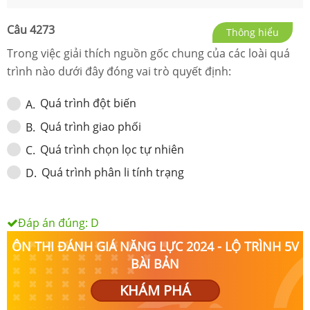
Câu
4273
Thông hiểu
Trong việc giải thích nguồn gốc chung của các loài quá
trình nào dưới đây đóng vai trò quyết định:
Quá trình đột biến
A
.
Quá trình giao phối
B
.
Quá trình chọn lọc tự nhiên
C
.
Quá trình phân li tính trạng
D
.
Đáp án đúng:
D
ÔN THI ĐÁNH GIÁ NĂNG LỰC 2024 - LỘ TRÌNH 5V
BÀI BẢN
KHÁM PHÁ