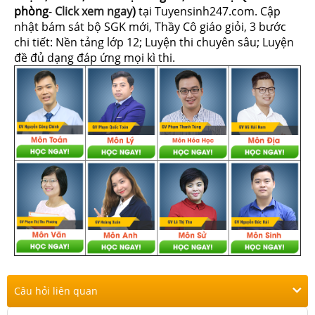
phòng
-
Click xem ngay
)
tại Tuyensinh247.com.
Cập
nhật bám sát bộ SGK mới, Thầy Cô giáo giỏi, 3 bước
chi tiết: Nền tảng lớp 12; Luyện thi chuyên sâu; Luyện
đề đủ dạng đáp ứng mọi kì thi.
Câu hỏi liên quan