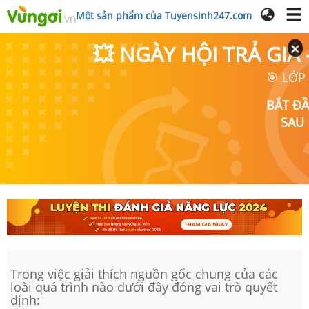
Một sản phẩm của Tuyensinh247.com
💥 NGÀY HỘI TRẢ GI
🎯 LỚP
BẮT Đ
SAU
Trong việc giải thích nguồn gốc chung của các
loài quá trình nào dưới đây đóng vai trò quyết
định: