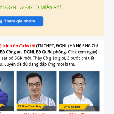
hi ĐGNL & ĐGTD Miễn Phí
ộ trình ôn đa kỳ thi
(TN THPT, ĐGNL (Hà Nội/ Hồ Chí
Bộ Công an, ĐGNL Bộ Quốc phòng
-
Click xem ngay
)
át bộ SGK mới, Thầy Cô giáo giỏi, 3 bước chi tiết:
u; Luyện đề đủ dạng đáp ứng mọi kì thi.