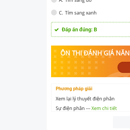
A
.
Tím sang xanh
C
.
Đáp án đúng:
B
ÔN THI ĐÁNH GIÁ NĂNG
Phương pháp giải
Xem lại lý thuyết điện phân
Sự điện phân
---
Xem chi tiết