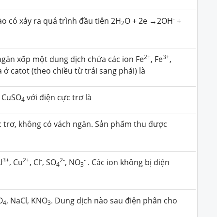
-
o có xảy ra quá trình đầu tiên 2H
O + 2e →2OH
+
2
2+
3+
ngăn xốp một dung dịch chứa các ion Fe
, Fe
,
 ở catot (theo chiều từ trái sang phải) là
h CuSO
với điện cực trơ là
4
c trơ, không có vách ngăn. Sản phấm thu được
3+
2+
-
2-
-
l
, Cu
, Cl
, SO
, NO
. Các ion không bị điện
4
3
O
, NaCl, KNO
. Dung dịch nào sau điện phân cho
4
3