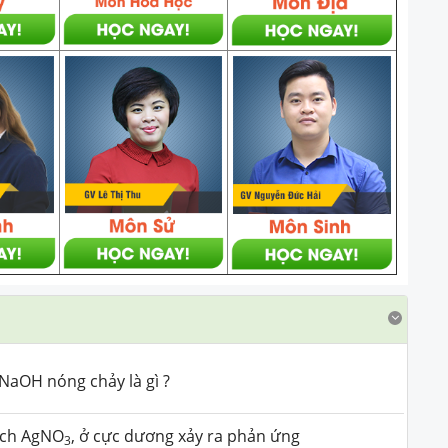
NaOH nóng chảy là gì ?
ịch AgNO
, ở cực dương xảy ra phản ứng
3