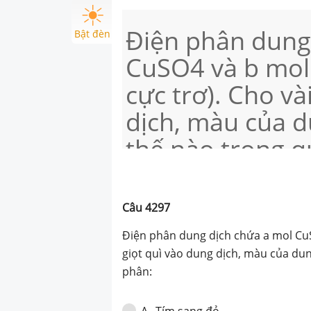
Điện phân dung
Bật đèn
CuSO4 và b mol 
cực trơ). Cho và
dịch, màu của d
thế nào trong q
Câu
4297
Điện phân dung dịch chứa a mol C
giọt quì vào dung dịch, màu của dun
phân:
Tím sang đỏ