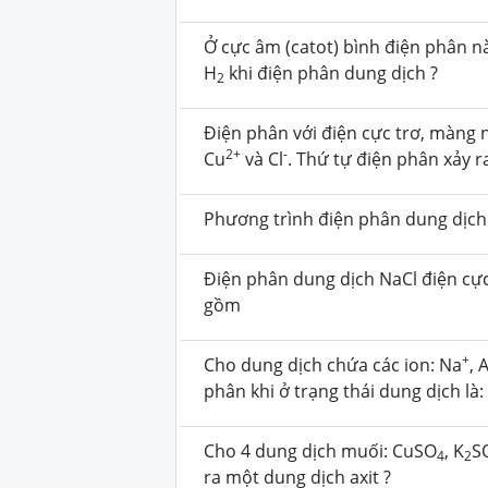
Ở cực âm (catot) bình điện phân nà
H
khi điện phân dung dịch ?
2
Điện phân với điện cực trơ, màng 
2+
-
Cu
và Cl
. Thứ tự điện phân xảy ra
Phương trình điện phân dung dịc
Điện phân dung dịch NaCl điện cự
gồm
+
Cho dung dịch chứa các ion: Na
, A
phân khi ở trạng thái dung dịch là:
Cho 4 dung dịch muối: CuSO
, K
S
4
2
ra một dung dịch axit ?