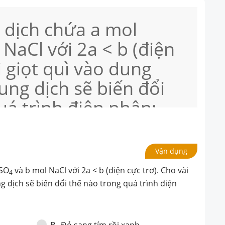
 dịch chứa a mol
NaCl với 2a < b (điện
i giọt quì vào dung
ung dịch sẽ biến đổi
uá trình điện phân:
Vận dụng
uSO
và b mol NaCl với 2a < b (điện cực trơ). Cho vài
4
g dịch sẽ biến đổi thế nào trong quá trình điện
Đỏ sang tím rồi xanh