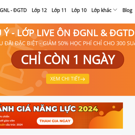
GNL - ĐGTD
Lớp 12
Lớp 11
Lớp 10
Lớp khác
Blog
Ú Ý - LỚP LIVE ÔN ĐGNL & ĐGT
U ĐÃI ĐẶC BIỆT - GIẢM 50% HỌC PHÍ CHỈ CHO 300 SU
CHỈ CÒN 1 NGÀY
XEM CHI TIẾT