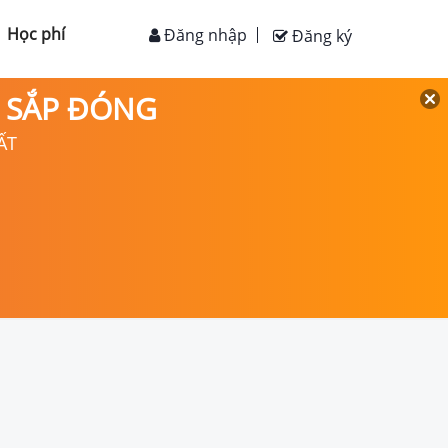
Học phí
Đăng nhập
Đăng ký
D SẮP ĐÓNG
ẤT