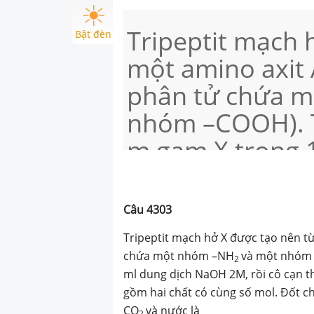
Tripeptit mạch 
Bật đèn
một amino axit 
phân tử chứa 
nhóm –COOH). 
m gam X trong 
2M, rồi cô cạn 
có khối lượng 1
Câu
4303
có cùng số mol.
Tripeptit mạch hở X được tạo nên t
gam X sẽ thu đư
chứa một nhóm –NH
và một nhóm 
2
ml dung dịch NaOH 2M, rồi cô cạn t
CO2 và nước là
gồm hai chất có cùng số mol. Đốt c
CO
và nước là
2