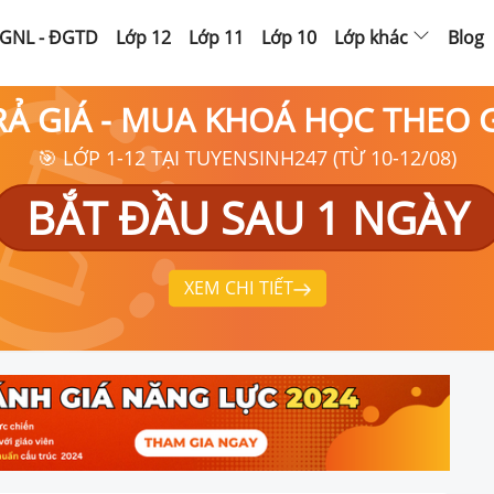
GNL - ĐGTD
Lớp 12
Lớp 11
Lớp 10
Lớp khác
Blog
RẢ GIÁ - MUA KHOÁ HỌC THEO
🎯 LỚP 1-12 TẠI TUYENSINH247 (TỪ 10-12/08)
BẮT ĐẦU SAU 1 NGÀY
XEM CHI TIẾT