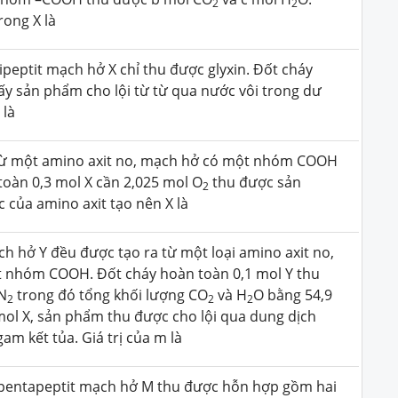
2
2
trong X là
peptit mạch hở X chỉ thu được glyxin. Đốt cháy
lấy sản phẩm cho lội từ từ qua nước vôi trong dư
 là
h từ một amino axit no, mạch hở có một nhóm COOH
toàn 0,3 mol X cần 2,025 mol O
thu được sản
2
c của amino axit tạo nên X là
ch hở Y đều được tạo ra từ một loại amino axit no,
 nhóm COOH. Đốt cháy hoàn toàn 0,1 mol Y thu
 N
trong đó tổng khối lượng CO
và H
O bằng 54,9
2
2
2
mol X, sản phẩm thu được cho lội qua dung dịch
am kết tủa. Giá trị của m là
pentapeptit mạch hở M thu được hỗn hợp gồm hai