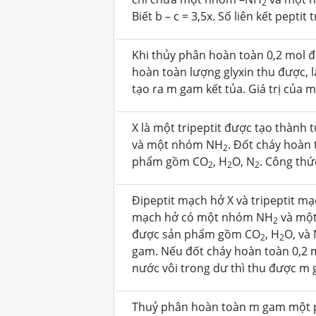
2
Biết b – c = 3,5x. Số liên kết peptit 
Khi thủy phân hoàn toàn 0,2 mol đi
hoàn toàn lượng glyxin thu được, 
tạo ra m gam kết tủa. Giá trị của m
X là một tripeptit được tạo thàn
và một nhóm NH
. Đốt cháy hoàn 
2
phẩm gồm CO
, H
O, N
. Công thứ
2
2
2
Đipeptit mạch hở X và tripeptit mạ
mạch hở có một nhóm NH
và một
2
được sản phẩm gồm CO
, H
O, và
2
2
gam. Nếu đốt cháy hoàn toàn 0,2 
nước vôi trong dư thì thu được m g
Thuỷ phân hoàn toàn m gam một 