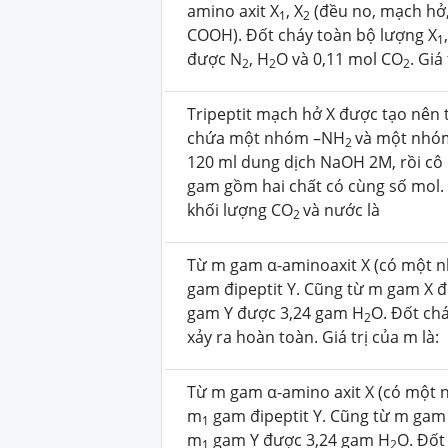
amino axit X
, X
(đều no, mạch hở
1
2
COOH). Đốt cháy toàn bộ lượng X
1
được N
, H
O và 0,11 mol CO
. Giá
2
2
2
Tripeptit mạch hở X được tạo nên 
chứa một nhóm –NH
và một nhó
2
120 ml dung dịch NaOH 2M, rồi cô 
gam gồm hai chất có cùng số mol.
khối lượng CO
và nước là
2
Từ m gam α-aminoaxit X (có một
gam đipeptit Y. Cũng từ m gam X 
gam Y được 3,24 gam H
O. Đốt ch
2
xảy ra hoàn toàn. Giá trị của m là:
Từ m gam α-amino axit X (có mộ
m
gam đipeptit Y. Cũng từ m gam
1
m
gam Y được 3,24 gam H
O. Đốt
1
2