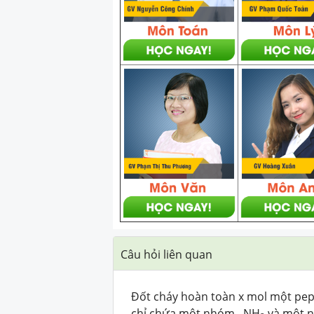
Câu hỏi liên quan
Đốt cháy hoàn toàn x mol một pept
chỉ chứa một nhóm –NH
và một 