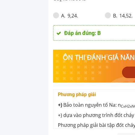
9,24.
14,52.
A
.
B
.
Đáp án đúng:
B
ÔN THI ĐÁNH GIÁ NĂNG
Phương pháp giải
+)
Bảo toàn nguyên tố Na: n
CxH2xN
+) dựa vào phương trình đốt cháy
Phương pháp giải bài tập đốt cháy