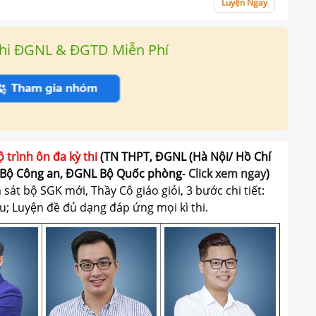
Luyện Ngay
hi ĐGNL & ĐGTD Miễn Phí
ộ trình ôn đa kỳ thi
(TN THPT, ĐGNL (Hà Nội/ Hồ Chí
Bộ Công an, ĐGNL Bộ Quốc phòng
-
Click xem ngay
)
át bộ SGK mới, Thầy Cô giáo giỏi, 3 bước chi tiết:
u; Luyện đề đủ dạng đáp ứng mọi kì thi.