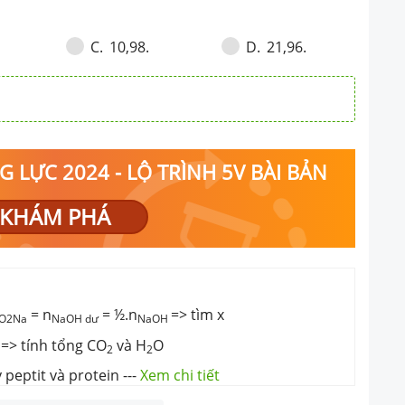
10,98.
21,96.
C
.
D
.
 LỰC 2024 - LỘ TRÌNH 5V BÀI BẢN
KHÁM PHÁ
= n
= ½.n
=> tìm x
O2Na
NaOH dư
NaOH
 => tính tổng CO
và H
O
2
2
 peptit và protein
---
Xem chi tiết