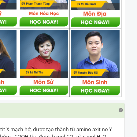
it X mạch hở, được tạo thành từ amino axit no Y
nhóm –COOH thu được b mol CO
và c mol H
O.