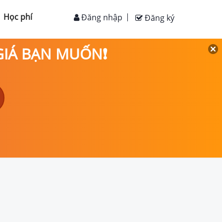
Học phí
Đăng nhập
Đăng ký
 GIÁ BẠN MUỐN❗