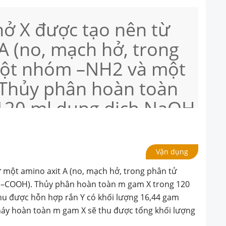
hở X được tạo nên từ
A (no, mạch hở, trong
một nhóm –NH2 và một
Thủy phân hoàn toàn
120 ml dung dịch NaOH
thu được hỗn hợp rắn Y
6,44 gam gồm hai chất
Vận dụng
 Đốt cháy hoàn toàn m
ừ một amino axit A (no, mạch hở, trong phân tử
ợc tổng khối lượng
–COOH). Thủy phân hoàn toàn m gam X trong 120
hu được hỗn hợp rắn Y có khối lượng 16,44 gam
háy hoàn toàn m gam X sẽ thu được tổng khối lượng