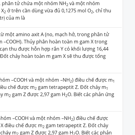
, phân tử chứa một nhóm NH
và một nhóm
2
, X
ở trên cần dùng vừa đủ 0,1275 mol O
, chỉ thu
2
2
 trị của m là
từ một amino axit A (no, mạch hở, trong phân tử
m –COOH). Thủy phân hoàn toàn m gam X trong
cạn thu được hỗn hợp rắn Y có khối lượng 16,44
 Đốt cháy hoàn toàn m gam X sẽ thu được tổng
 nhóm –COOH và một nhóm –NH
) điều chế được m
2
1
điều chế được m
gam tetrapeptit Z. Đốt cháy m
2
1
áy m
gam Z được 2,97 gam H
O. Biết các phản ứng
2
2
t nhóm –COOH và một nhóm –NH
) điều chế được
2
 X điều chế được m
gam tetrapeptit Z. Đốt cháy
2
 cháy m
gam Z được 2,97 gam H
O. Biết các phản
2
2