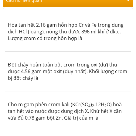
Câu hỏi liên quan
Hòa tan hết 2,16 gam hỗn hợp Cr và Fe trong dung
dịch HCl (loãng), nóng thu được 896 ml khí ở đktc.
Lượng crom có trong hỗn hợp là
Đốt cháy hoàn toàn bột crom trong oxi (dư) thu
được 4,56 gam một oxit (duy nhất). Khối lượng crom
bị đốt cháy là
Cho m gam phèn crom-kali (KCr(SO
)
.12H
O) hoà
4
2
2
tan hết vào nước được dung dịch X. Khử hết X cần
vừa đủ 0,78 gam bột Zn. Giá trị của m là