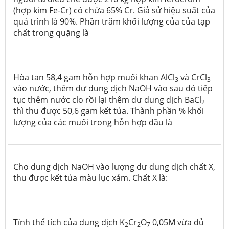
(hợp kim Fe-Cr) có chứa 65% Cr. Giả sử hiệu suất của
quá trình là 90%. Phần trăm khối lượng của của tạp
chất trong quặng là
Hòa tan 58,4 gam hỗn hợp muối khan AlCl
và CrCl
3
3
vào nước, thêm dư dung dịch NaOH vào sau đó tiếp
tục thêm nước clo rồi lại thêm dư dung dịch BaCl
2
thì thu được 50,6 gam kết tủa. Thành phần % khối
lượng của các muối trong hỗn hợp đầu là
Cho dung dịch NaOH vào lượng dư dung dịch chất X,
thu được kết tủa màu lục xám. Chất X là:
Tính thể tích của dung dịch K
Cr
O
0,05M vừa đủ
2
2
7