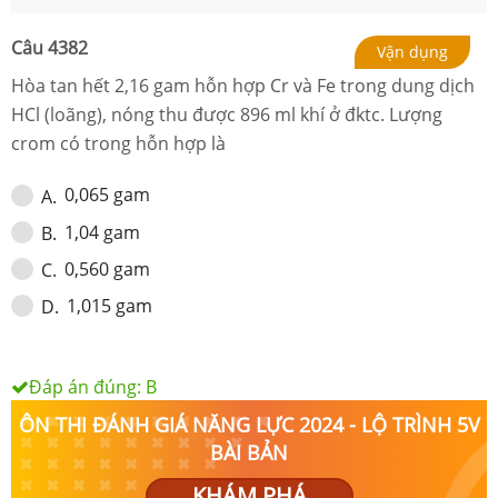
Câu
4382
Vận dụng
Hòa tan hết 2,16 gam hỗn hợp Cr và Fe trong dung dịch
HCl (loãng), nóng thu được 896 ml khí ở đktc. Lượng
crom có trong hỗn hợp là
0,065 gam
A
.
1,04 gam
B
.
0,560 gam
C
.
1,015 gam
D
.
Đáp án đúng:
B
ÔN THI ĐÁNH GIÁ NĂNG LỰC 2024 - LỘ TRÌNH 5V
BÀI BẢN
KHÁM PHÁ