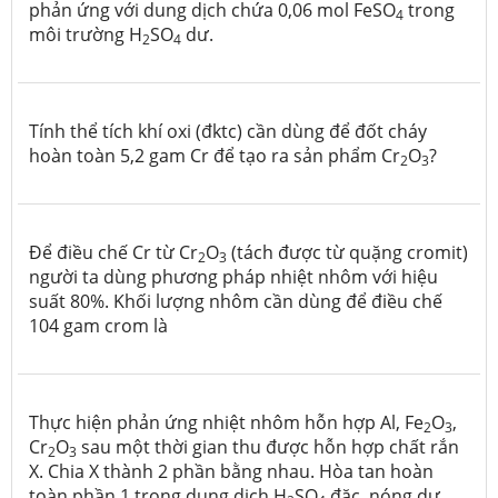
phản ứng với dung dịch chứa 0,06 mol FeSO
trong
4
môi trường H
SO
dư.
2
4
Tính thể tích khí oxi (đktc) cần dùng để đốt cháy
hoàn toàn 5,2 gam Cr để tạo ra sản
phẩm Cr
O
?
2
3
Để điều chế Cr từ Cr
O
(tách được từ quặng cromit)
2
3
người ta dùng phương pháp nhiệt nhôm với hiệu
suất 80%. Khối lượng nhôm cần dùng để điều chế
104 gam crom là
Thực hiện phản ứng nhiệt nhôm hỗn hợp Al, Fe
O
,
2
3
Cr
O
sau một thời gian thu được hỗn hợp chất rắn
2
3
X. Chia X thành 2 phần bằng nhau. Hòa tan hoàn
toàn phần 1 trong dung dịch H
SO
đặc, nóng dư