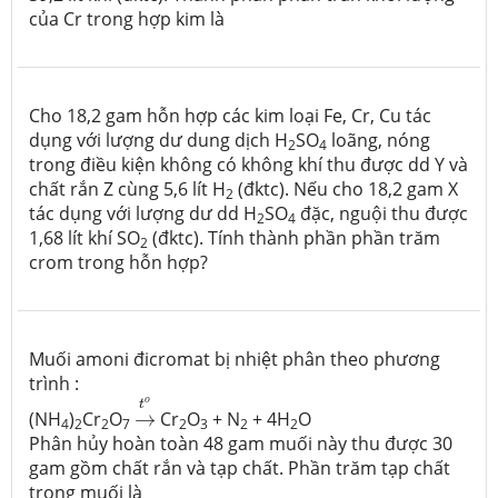
của Cr trong hợp kim là
Cho 18,2 gam hỗn hợp các kim loại Fe, Cr, Cu tác
dụng với lượng dư dung dịch H
SO
loãng, nóng
2
4
trong điều kiện không có không khí thu được dd Y và
chất rắn Z cùng 5,6 lít H
(đktc). Nếu cho 18,2 gam X
2
tác dụng với lượng dư dd H
SO
đặc, nguội thu được
2
4
1,68 lít khí SO
(đktc). Tính thành phần phần trăm
2
crom trong hỗn hợp?
Muối amoni đicromat bị nhiệt phân theo phương
trình :
→
t
o
o
t
(NH
)
Cr
O
→
Cr
O
+ N
+ 4H
O
4
2
2
7
2
3
2
2
Phân hủy hoàn toàn 48 gam muối này thu được 30
gam gồm chất rắn và tạp chất. Phần trăm tạp chất
trong muối là