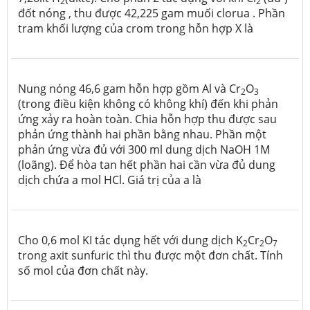
2
2
đốt nóng , thu được 42,225 gam muối clorua . Phần
tram khối lượng của crom trong hỗn hợp X là
Nung nóng 46,6 gam hỗn hợp gồm Al và Cr
O
2
3
(trong điều kiện không có không khí) đến khi phản
ứng xảy ra hoàn toàn. Chia hỗn hợp thu được sau
phản ứng thành hai phần bằng nhau. Phần một
phản ứng vừa đủ với 300 ml dung dịch NaOH 1M
(loãng). Để hòa tan hết phần hai cần vừa đủ dung
dịch chứa a mol HCl. Giá trị của a là
Cho 0,6 mol KI tác dụng hết với dung dịch K
Cr
O
2
2
7
trong axit sunfuric thì thu được một đơn chất. Tính
số mol của đơn chất này.