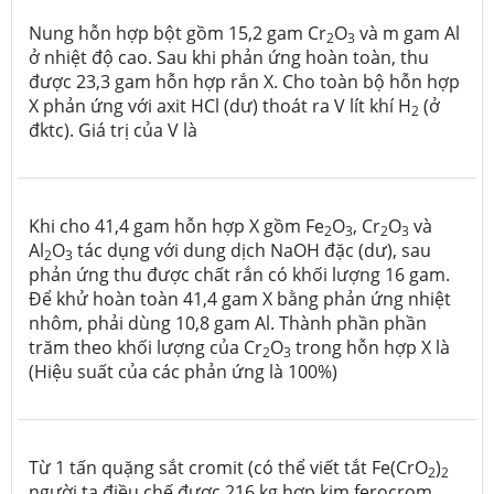
Nung hỗn hợp bột gồm 15,2 gam Cr
O
và m gam Al
2
3
ở nhiệt độ cao. Sau khi phản ứng hoàn toàn, thu
được 23,3 gam hỗn hợp rắn X. Cho toàn bộ hỗn hợp
X phản ứng với axit HCl (dư) thoát ra V lít khí H
(ở
2
đktc). Giá trị của V là
Khi cho 41,4 gam hỗn hợp X gồm Fe
O
, Cr
O
và
2
3
2
3
Al
O
tác dụng với dung dịch NaOH đặc (dư), sau
2
3
phản ứng thu được chất rắn có khối lượng 16 gam.
Để khử hoàn toàn 41,4 gam X bằng phản ứng nhiệt
nhôm, phải dùng 10,8 gam Al. Thành phần phần
trăm theo khối lượng của Cr
O
trong hỗn hợp X là
2
3
(Hiệu suất của các phản ứng là 100%)
Từ 1 tấn quặng sắt cromit (có thể viết tắt Fe(CrO
)
2
2
người ta điều chế được 216 kg hợp kim ferocrom