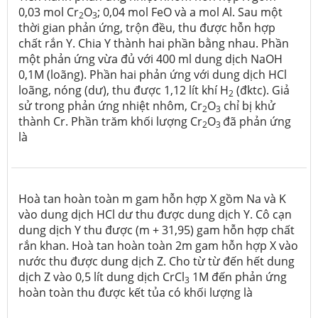
0,03 mol Cr
O
; 0,04 mol FeO và a mol Al. Sau một
2
3
thời gian phản ứng, trộn đều, thu được hỗn hợp
chất rắn Y. Chia Y thành hai phần bằng nhau. Phần
một phản ứng vừa đủ với 400 ml dung dịch NaOH
0,1M (loãng). Phần hai phản ứng với dung dịch HCl
loãng, nóng (dư), thu được 1,12 lít khí H
(đktc). Giả
2
sử trong phản ứng nhiệt nhôm, Cr
O
chỉ bị khử
2
3
thành Cr. Phần trăm khối lượng Cr
O
đã phản ứng
2
3
là
Hoà tan hoàn toàn m gam hỗn hợp X gồm Na và K
vào dung dịch HCl dư thu được dung dịch Y. Cô cạn
dung dịch Y thu được (m + 31,95) gam hỗn hợp chất
rắn khan. Hoà tan hoàn toàn 2m gam hỗn hợp X vào
nước thu được dung dịch Z. Cho từ từ đến hết dung
dịch Z vào 0,5 lít dung dịch CrCl
1M đến phản ứng
3
hoàn toàn thu được kết tủa có khối lượng là