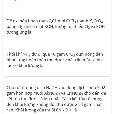
Để oxi hóa hoàn toàn 0,01 mol CrCl
thành K
CrO
3
2
4
bằng Cl
khi có mặt KOH, lượng tối thiểu Cl
và KOH
2
2
tương ứng là
Thổi khí NH
dư đi qua 10 gam CrO
đun nóng đến
3
3
phản ứng hoàn toàn thu được chất rắn màu xanh
lục có khối lượng là
Cho từ từ dung dịch NaOH vào dung dịch chứa 9,02
gam hỗn hợp muối Al(NO
)
và Cr(NO
)
cho đến khi
3
3
3
3
kết tủa thu được là lớn nhất. Tách kết tủa rồi nung
đến khối lượng không đổi thu được 2,54 gam chất
rắn. Khối lượng của muối Cr(NO
)
là
3
3