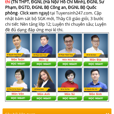
thi
(TN THPT, ĐGNL (Hà Nội/ Hồ Chí Minh), ĐGNL Sư
Phạm, ĐGTD, ĐGNL Bộ Công an, ĐGNL Bộ Quốc
phòng
-
Click xem ngay
)
tại Tuyensinh247.com.
Cập
nhật bám sát bộ SGK mới, Thầy Cô giáo giỏi, 3 bước
chi tiết: Nền tảng lớp 12; Luyện thi chuyên sâu; Luyện
đề đủ dạng đáp ứng mọi kì thi.