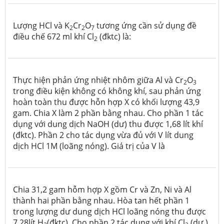
Lượng HCl và K
Cr
O
tương ứng cần sử dụng đề
2
2
7
điều chế 672 ml khí Cl
(đktc) là:
2
Thực hiện phản ứng nhiệt nhôm giữa Al và Cr
O
2
3
trong điều kiện không có không khí, sau phản ứng
hoàn toàn thu được hỗn hợp X có khối lượng 43,9
gam. Chia X làm 2 phần bằng nhau. Cho phần 1 tác
dụng với dung dịch NaOH (dư) thu được 1,68 lít khí
(đktc). Phần 2 cho tác dụng vừa đủ với V lít dung
dịch HCl 1M (loãng nóng). Giá trị của V là
Chia 31,2 gam hỗm hợp X gồm Cr và Zn, Ni và Al
thành hai phần bằng nhau. Hòa tan hết phần 1
trong lượng dư dung dịch HCl loãng nóng thu được
7,28lít H
(đktc). Cho phần 2 tác dụng với khí Cl
(dư )