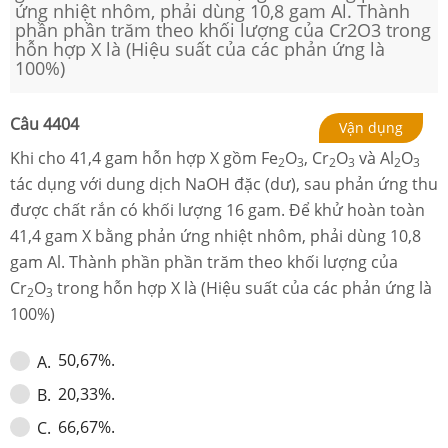
ứng nhiệt nhôm, phải dùng 10,8 gam Al. Thành
phần phần trăm theo khối lượng của Cr2O3 trong
hỗn hợp X là (Hiệu suất của các phản ứng là
100%)
Câu
4404
Vận dụng
Khi cho 41,4 gam hỗn hợp X gồm Fe
O
, Cr
O
và Al
O
2
3
2
3
2
3
tác dụng với dung dịch NaOH đặc (dư), sau phản ứng thu
được chất rắn có khối lượng 16 gam. Để khử hoàn toàn
41,4 gam X bằng phản ứng nhiệt nhôm, phải dùng 10,8
gam Al. Thành phần phần trăm theo khối lượng của
Cr
O
trong hỗn hợp X là (Hiệu suất của các phản ứng là
2
3
100%)
50,67%.
A
.
20,33%.
B
.
66,67%.
C
.