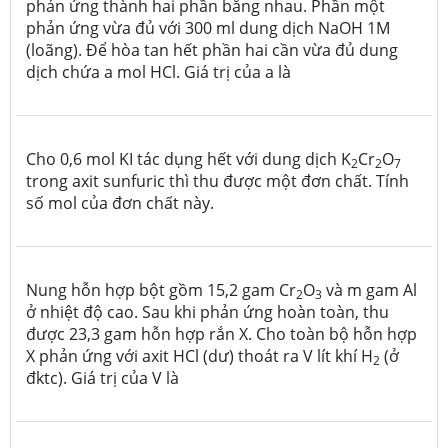
phản ứng thành hai phần bằng nhau. Phần một
phản ứng vừa đủ với 300 ml dung dịch NaOH 1M
(loãng). Để hòa tan hết phần hai cần vừa đủ dung
dịch chứa a mol HCl. Giá trị của a là
Cho 0,6 mol KI tác dụng hết với dung dịch K
Cr
O
2
2
7
trong axit sunfuric thì thu được một đơn chất. Tính
số mol của đơn chất này.
Nung hỗn hợp bột gồm 15,2 gam Cr
O
và m gam Al
2
3
ở nhiệt độ cao. Sau khi phản ứng hoàn toàn, thu
được 23,3 gam hỗn hợp rắn X. Cho toàn bộ hỗn hợp
X phản ứng với axit HCl (dư) thoát ra V lít khí H
(ở
2
đktc). Giá trị của V là