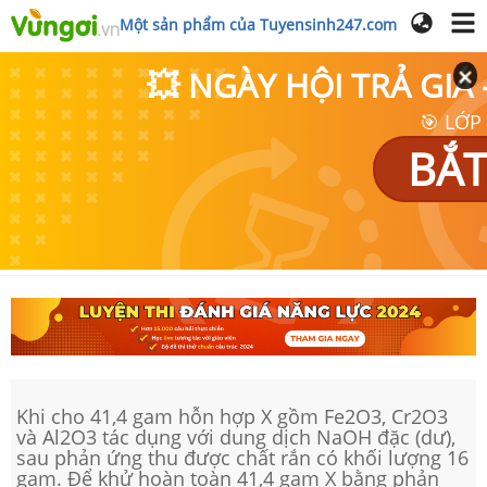
Một sản phẩm của Tuyensinh247.com
💥 NGÀY HỘI TRẢ GI
🎯 LỚP
BẮT
Khi cho 41,4 gam hỗn hợp X gồm Fe2O3, Cr2O3
và Al2O3 tác dụng với dung dịch NaOH đặc (dư),
sau phản ứng thu được chất rắn có khối lượng 16
gam. Để khử hoàn toàn 41,4 gam X bằng phản