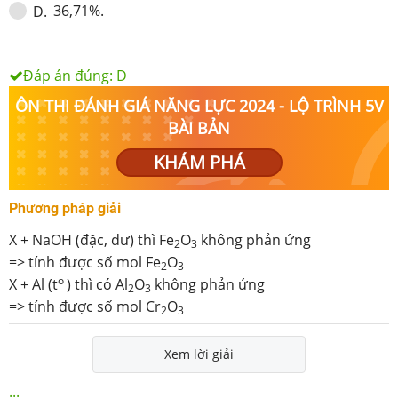
36,71%.
D
.
Đáp án đúng:
D
ÔN THI ĐÁNH GIÁ NĂNG LỰC 2024 - LỘ TRÌNH 5V
BÀI BẢN
KHÁM PHÁ
Phương pháp giải
X + NaOH (đặc, dư) thì Fe
O
không phản ứng
2
3
=> tính được số mol Fe
O
2
3
o
X + Al (t
) thì có Al
O
không phản ứng
2
3
=> tính được số mol Cr
O
2
3
Xem lời giải
...