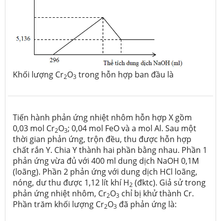
Khối lượng Cr
O
trong hỗn hợp ban đầu là
2
3
Tiến hành phản ứng nhiệt nhôm hỗn hợp X gồm
0,03 mol Cr
O
; 0,04 mol FeO và a mol Al. Sau một
2
3
thời gian phản ứng, trộn đều, thu được hỗn hợp
chất rắn Y. Chia Y thành hai phần bằng nhau. Phần 1
phản ứng vừa đủ với 400 ml dung dịch NaOH 0,1M
(loãng). Phần 2 phản ứng với dung dịch HCl loãng,
nóng, dư thu được 1,12 lít khí H
(đktc). Giả sử trong
2
phản ứng nhiệt nhôm, Cr
O
chỉ bị khử thành Cr.
2
3
Phần trăm khối lượng Cr
O
đã phản ứng là:
2
3