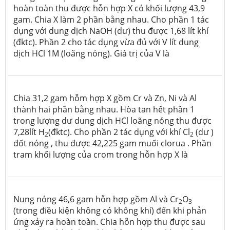
hoàn toàn thu được hỗn hợp X có khối lượng 43,9
gam. Chia X làm 2 phần bằng nhau. Cho phần 1 tác
dụng với dung dịch NaOH (dư) thu được 1,68 lít khí
(đktc). Phần 2 cho tác dụng vừa đủ với V lít dung
dịch HCl 1M (loãng nóng). Giá trị của V là
Chia 31,2 gam hỗm hợp X gồm Cr và Zn, Ni và Al
thành hai phần bằng nhau. Hòa tan hết phần 1
trong lượng dư dung dịch HCl loãng nóng thu được
7,28lít H
(đktc). Cho phần 2 tác dụng với khí Cl
(dư )
2
2
đốt nóng , thu được 42,225 gam muối clorua . Phần
tram khối lượng của crom trong hỗn hợp X là
Nung nóng 46,6 gam hỗn hợp gồm Al và Cr
O
2
3
(trong điều kiện không có không khí) đến khi phản
ứng xảy ra hoàn toàn. Chia hỗn hợp thu được sau