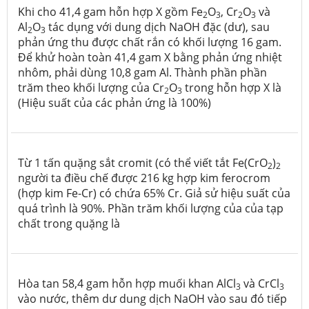
Khi cho 41,4 gam hỗn hợp X gồm Fe
O
, Cr
O
và
2
3
2
3
Al
O
tác dụng với dung dịch NaOH đặc (dư), sau
2
3
phản ứng thu được chất rắn có khối lượng 16 gam.
Để khử hoàn toàn 41,4 gam X bằng phản ứng nhiệt
nhôm, phải dùng 10,8 gam Al. Thành phần phần
trăm theo khối lượng của Cr
O
trong hỗn hợp X là
2
3
(Hiệu suất của các phản ứng là 100%)
Từ 1 tấn quặng sắt cromit (có thể viết tắt Fe(CrO
)
2
2
người ta điều chế được 216 kg hợp kim ferocrom
(hợp kim Fe-Cr) có chứa 65% Cr. Giả sử hiệu suất của
quá trình là 90%. Phần trăm khối lượng của của tạp
chất trong quặng là
Hòa tan 58,4 gam hỗn hợp muối khan AlCl
và CrCl
3
3
vào nước, thêm dư dung dịch NaOH vào sau đó tiếp