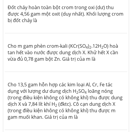
Đốt cháy hoàn toàn bột crom trong oxi (dư) thu
được 4,56 gam một oxit (duy nhất). Khối lượng crom
bị đốt cháy là
Cho m gam phèn crom-kali (KCr(SO
)
.12H
O) hoà
4
2
2
tan hết vào nước được dung dịch X. Khử hết X cần
vừa đủ 0,78 gam bột Zn. Giá trị của m là
Cho 13,5 gam hỗn hợp các kim loại Al, Cr, Fe tác
dụng với lượng dư dung dịch H
SO
loãng nóng
2
4
(trong điều kiện không có không khí) thu được dung
dịch X và 7,84 lít khí H
(đktc). Cô cạn dung dịch X
2
(trong điều kiện không có không khí) thu được m
gam muối khan. Giá trị của m là