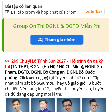
Bài tập có liên quan
Bài tập crom và hợp chất của crom
Luyện Ngay
Group Ôn Thi ĐGNL & ĐGTD Miễn Phí
>> 2K9 Chú ý! Lộ Trình Sun 2027 - 1 lộ trình ôn đa kỳ
thi
(TN THPT, ĐGNL (Hà Nội/ Hồ Chí Minh), ĐGNL Sư
Phạm, ĐGTD, ĐGNL Bộ Công an, ĐGNL Bộ Quốc
phòng
-
Click xem ngay
)
tại Tuyensinh247.com.
Cập
nhật bám sát bộ SGK mới, Thầy Cô giáo giỏi, 3 bước
chi tiết: Nền tảng lớp 12; Luyện thi chuyên sâu; Luyện
đề đủ dạng đáp ứng mọi kì thi.