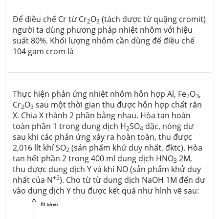
Để điều chế Cr từ Cr
O
(tách được từ quặng cromit)
2
3
người ta dùng phương pháp nhiệt nhôm với hiệu
suất 80%. Khối lượng nhôm cần dùng để điều chế
104 gam crom là
Thực hiện phản ứng nhiệt nhôm hỗn hợp Al, Fe
O
,
2
3
Cr
O
sau một thời gian thu được hỗn hợp chất rắn
2
3
X. Chia X thành 2 phần bằng nhau. Hòa tan hoàn
toàn phần 1 trong dung dịch H
SO
đặc, nóng dư
2
4
sau khi các phản ứng xảy ra hoàn toàn, thu được
2,016 lít khí SO
(sản phẩm khử duy nhất, đktc). Hòa
2
tan hết phần 2 trong 400 ml dung dịch HNO
2M,
3
thu được dung dịch Y và khí NO (sản phẩm khử duy
+5
nhất của N
). Cho từ từ dung dịch NaOH 1M đến dư
vào dung dịch Y thu được kết quả như hình vẽ sau: