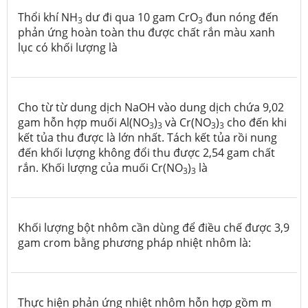
Thổi khí NH
dư đi qua 10 gam CrO
đun nóng đến
3
3
phản ứng hoàn toàn thu được chất rắn màu xanh
lục có khối lượng là
Cho từ từ dung dịch NaOH vào dung dịch chứa 9,02
gam hỗn hợp muối Al(NO
)
và Cr(NO
)
cho đến khi
3
3
3
3
kết tủa thu được là lớn nhất. Tách kết tủa rồi nung
đến khối lượng không đổi thu được 2,54 gam chất
rắn. Khối lượng của muối Cr(NO
)
là
3
3
Khối lượng bột nhôm cần dùng để điều chế được 3,9
gam crom bằng phương pháp nhiệt nhôm là:
Thực hiện phản ứng nhiệt nhôm hỗn hợp gồm m