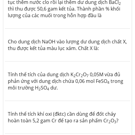
tục thêm nước clo rồi lại thêm dư dung dịch BaCl
2
thì thu được 50,6 gam kết tủa. Thành phần % khối
lượng của các muối trong hỗn hợp đầu là
Cho dung dịch NaOH vào lượng dư dung dịch chất X,
thu được kết tủa màu lục xám. Chất X là:
Tính thể tích của dung dịch K
Cr
O
0,05M vừa đủ
2
2
7
phản ứng với dung dịch chứa 0,06 mol FeSO
trong
4
môi trường H
SO
dư.
2
4
Tính thể tích khí oxi (đktc) cần dùng để đốt cháy
hoàn toàn 5,2 gam Cr để tạo ra sản
phẩm Cr
O
?
2
3