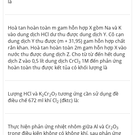
là
Hoà tan hoàn toàn m gam hỗn hợp X gồm Na và K
vào dung dịch HCl dư thu được dung dịch Y. Cô cạn
dung dịch Y thu được (m + 31,95) gam hỗn hợp chất
rắn khan. Hoà tan hoàn toàn 2m gam hỗn hợp X vào
nước thu được dung dịch Z. Cho từ từ đến hết dung
dịch Z vào 0,5 lít dung dịch CrCl
1M đến phản ứng
3
hoàn toàn thu được kết tủa có khối lượng là
Lượng HCl và K
Cr
O
tương ứng cần sử dụng đề
2
2
7
điều chế 672 ml khí Cl
(đktc) là:
2
Thực hiện phản ứng nhiệt nhôm giữa Al và Cr
O
2
3
trong điều kiện không có không khí, sau phản ứng