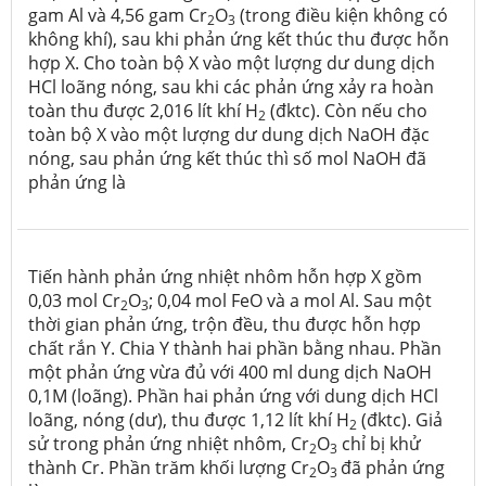
gam Al và 4,56 gam Cr
O
(trong điều kiện không có
2
3
không khí), sau khi phản ứng kết thúc thu được hỗn
hợp X. Cho toàn bộ X vào một lượng dư dung dịch
HCl loãng nóng, sau khi các phản ứng xảy ra hoàn
toàn thu được 2,016 lít khí H
(đktc). Còn nếu cho
2
toàn bộ X vào một lượng dư dung dịch NaOH đặc
nóng, sau phản ứng kết thúc thì số mol NaOH đã
phản ứng là
Tiến hành phản ứng nhiệt nhôm hỗn hợp X gồm
0,03 mol Cr
O
; 0,04 mol FeO và a mol Al. Sau một
2
3
thời gian phản ứng, trộn đều, thu được hỗn hợp
chất rắn Y. Chia Y thành hai phần bằng nhau. Phần
một phản ứng vừa đủ với 400 ml dung dịch NaOH
0,1M (loãng). Phần hai phản ứng với dung dịch HCl
loãng, nóng (dư), thu được 1,12 lít khí H
(đktc). Giả
2
sử trong phản ứng nhiệt nhôm, Cr
O
chỉ bị khử
2
3
thành Cr. Phần trăm khối lượng Cr
O
đã phản ứng
2
3