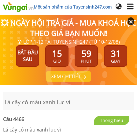
Một sản phẩm của Tuyensinh247.com
💥 NGÀY HỘI TRẢ GIÁ - MUA KHOÁ HỌC
THEO GIÁ BẠN MUỐN❗
🎯 LỚP 1-12 TẠI TUYENSINH247 (TỪ 10-12/08)
15
59
31
BẮT ĐẦU
SAU
GIỜ
PHÚT
GIÂY
XEM CHI TIẾT
Lá cây có màu xanh lục vì
Câu
4466
Thông hiểu
Lá cây có màu xanh lục vì