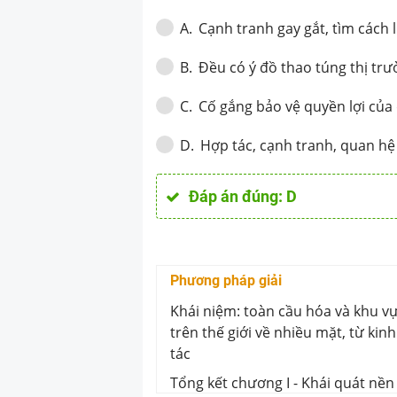
Cạnh tranh gay gắt, tìm cách 
A
.
Đều có ý đồ thao túng thị tr
B
.
Cố gắng bảo vệ quyền lợi của
C
.
Hợp tác, cạnh tranh, quan h
D
.
Đáp án đúng:
D
Phương pháp giải
Khái niệm: toàn cầu hóa và khu vực
trên thế giới về nhiều mặt, từ ki
tác
Tổng kết chương I - Khái quát nền k