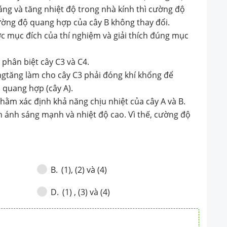
thích đúng mục đích
áng và tăng nhiệt độ trong nhà kính thì cường độ
ờng độ quang hợp của cây B không thay đổi.
 của thí nghiệm là
c mục đích của thí nghiệm và giải thích đúng mục
cây C3 và C4.(2) Khi
 phân biệt cây C3 và C4.
ờng độ ánh sángtăng
ángtăng làm cho cây C3 phải đóng khí khổng để
phải đóng khí khổng để
quang hợp (cây A).
nhằm xác định khả năng chịu nhiệt của cây A và B.
 làm giảm cường độ
ện ánh sáng mạnh và nhiệt độ cao. Vì thế, cường độ
).(3) Mục đích của thí
nhằm xác định khả
của cây A và B.(4) Cây
(1), (2) và (4)
B
.
 được điều kiện ánh
(1) , (3) và (4)
D
.
iệt độ cao. Vì thế,