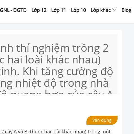
GNL - ĐGTD
Lớp 12
Lớp 11
Lớp 10
Lớp khác
Blog
ành thí nghiệm trồng 2
c hai loài khác nhau)
ính. Khi tăng cường độ
ăng nhiệt độ trong nhà
độ quang hợp của cây A
ng độ quang hợp của
ay đổi.Những điều nào
Vận dụng
 được mục đích của thí
 2 cây A và B (thuốc hai loài khác nhau) trong một