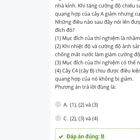
nghiệm và giải 
nhà kính. Khi tăng cường độ chiếu s
quang hợp của cây A giảm nhưng cư
đó?(1) Mục đích
Những điều nào sau đây nói lên đượ
nhằm phân biệt 
đích đó?
(1) Mục đích của thí nghiệm là nhằm
nhiệt độ và cư
(2) Khi nhiệt độ và cường độ ánh s
làm cho cây C3 
chống mất nước làm giảm cường độ 
(3) Mục đích của thí nghiệm có thể 
chống mất nước
(4) Cây C4 (cây B) chịu được điều ki
quang hợp (cây A
quang hợp của nó không bị giảm.
Phương án trả lời đúng là:
nghiệm có thể 
năng chịu nhiệt 
(1), (2) và (3)
A
.
C4 (cây B) chịu
(2), (3) và (4)
C
.
sáng mạnh và nh
Đáp án đúng:
B