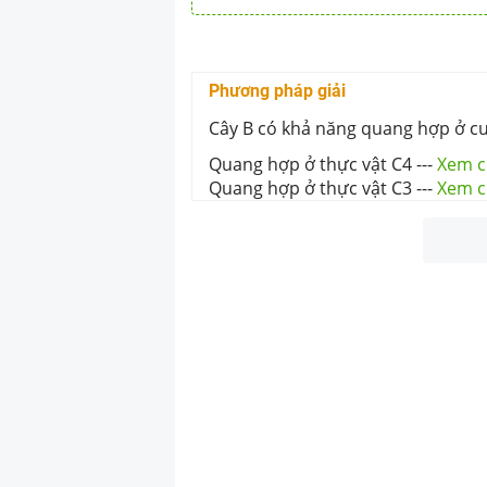
cường độ quang
giảm.Phương án 
Phương pháp giải
Cây B có khả năng quang hợp ở c
Quang hợp ở thực vật C4
---
Xem ch
Quang hợp ở thực vật C3
---
Xem ch