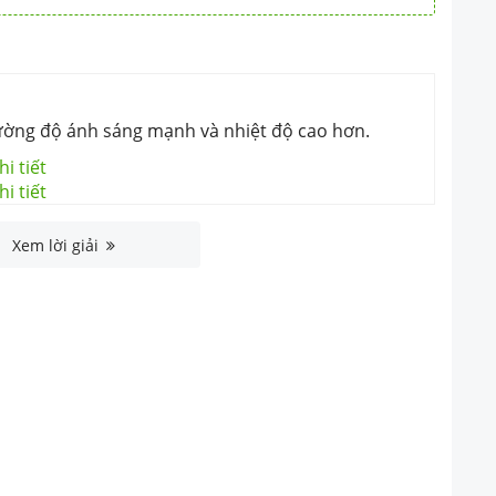
 hợp của nó không bị
trả lời đúng là:
ường độ ánh sáng mạnh và nhiệt độ cao hơn.
i tiết
i tiết
Xem lời giải