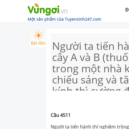
Đ
Một sản phẩm của Tuyensinh247.com
Người ta tiến h
Bật đèn
cây A và B (thuố
trong một nhà k
chiếu sáng và t
kính thì cường 
giảm nhưng cườ
cây B không th
Câu
4511
sau đây nói lên
Người ta tiến hành thí nghiệm trồng