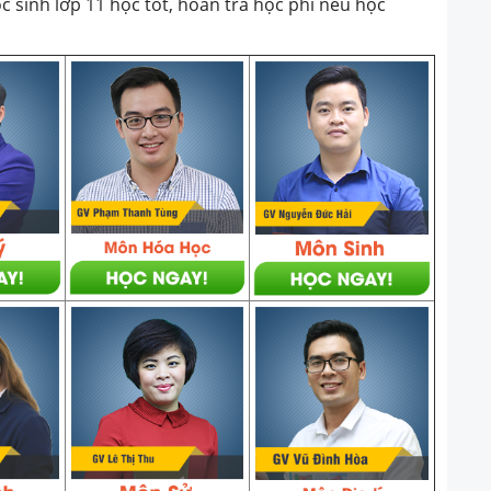
ọc sinh lớp 11 học tốt, hoàn trả học phí nếu học