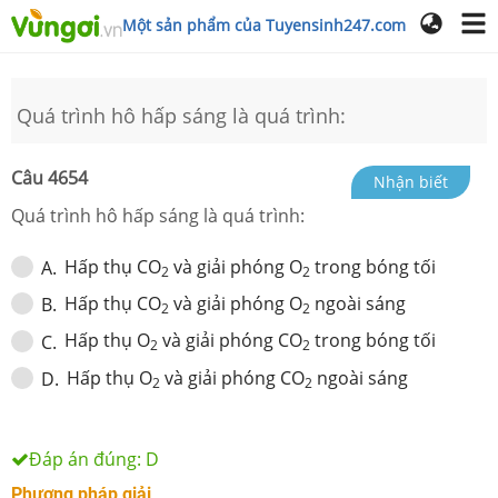
Một sản phẩm của Tuyensinh247.com
Quá trình hô hấp sáng là quá trình:
Câu
4654
Nhận biết
Quá trình hô hấp sáng là quá trình:
Hấp thụ CO
và giải phóng O
trong bóng tối
A
.
2
2
Hấp thụ CO
và giải phóng O
ngoài sáng
B
.
2
2
Hấp thụ O
và giải phóng CO
trong bóng tối
C
.
2
2
Hấp thụ O
và giải phóng CO
ngoài sáng
D
.
2
2
Đáp án đúng:
D
Phương pháp giải