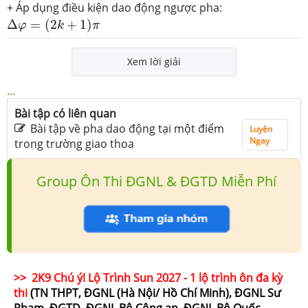
+ Áp dụng điều kiện dao động ngược pha:
Δ
φ
=
(
2
k
+
1
)
π
Δ
=
(
2
+
1
)
φ
k
π
Xem lời giải
...
Bài tập có liên quan
Bài tập về pha dao động tại một điểm
Luyện
Ngay
trong trường giao thoa
Group Ôn Thi ĐGNL & ĐGTD Miễn Phí
>> 2K9 Chú ý! Lộ Trình Sun 2027 - 1 lộ trình ôn đa kỳ
thi
(TN THPT, ĐGNL (Hà Nội/ Hồ Chí Minh), ĐGNL Sư