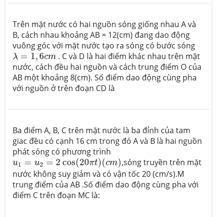
Trên mặt nước có hai nguồn sóng giống nhau A và
B, cách nhau khoảng AB = 12(cm) đang dao động
vuông góc với mặt nước tạo ra sóng có bước sóng
λ
=
1
,
6
c
m
=
1
,
6
. C và D là hai điểm khác nhau trên mặt
λ
c
m
nước, cách đều hai nguồn và cách trung điểm O của
AB một khoảng 8(cm). Số điểm dao động cùng pha
với nguồn ở trên đoạn CD là
Ba điểm A, B, C trên mặt nước là ba đỉnh của tam
giac đều có cạnh 16 cm trong đó A và B là hai nguồn
phát sóng có phương trình
u
1
=
u
2
=
2
cos
(
20
π
t
)
(
c
m
)
=
=
2
cos
(
20
)
(
)
,sóng truyền trên mặt
u
u
π
t
c
m
1
2
nước không suy giảm và có vận tốc 20 (cm/s).M
trung điểm của AB .Số điểm dao động cùng pha với
điểm C trên đoạn MC là: