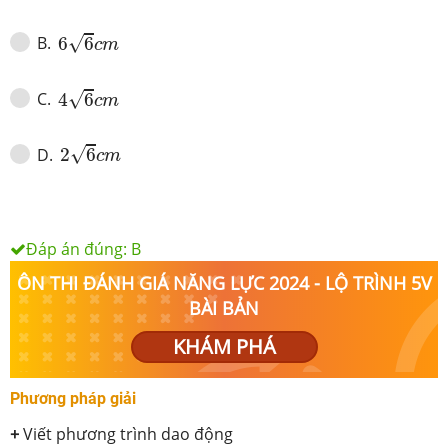
6
6
c
m
√
B
.
6
6
c
m
4
6
c
m
√
C
.
4
6
c
m
2
6
c
m
√
D
.
2
6
c
m
Đáp án đúng:
B
ÔN THI ĐÁNH GIÁ NĂNG LỰC 2024 - LỘ TRÌNH 5V
BÀI BẢN
KHÁM PHÁ
Phương pháp giải
+
Viết phương trình dao động