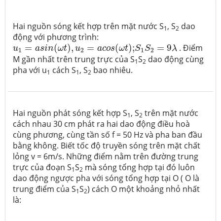
Hai nguồn sóng kết hợp trên mặt nước S
, S
dao
1
2
động với phương trình:
u
1
=
a
s
i
n
(
ω
t
)
,
u
2
=
a
c
o
s
(
ω
t
)
;
S
1
S
2
=
9
λ
=
(
)
,
=
(
)
;
=
9
. Điểm
u
a
s
i
n
ω
t
u
a
c
o
s
ω
t
S
S
λ
1
2
1
2
M gần nhất trên trung trực của S
S
dao động cùng
1
2
pha với u
cách S
, S
bao nhiêu.
1
1
2
Hai nguồn phát sóng kết hợp S
, S
trên mặt nước
1
2
cách nhau 30 cm phát ra hai dao động điều hoà
cùng phương, cùng tần số f = 50 Hz và pha ban đầu
bằng không. Biết tốc độ truyền sóng trên mặt chất
lỏng v = 6m/s. Những điểm nằm trên đường trung
trực của đoạn S
S
mà sóng tổng hợp tại đó luôn
1
2
dao động ngược pha với sóng tổng hợp tại O ( O là
trung điểm của S
S
) cách O một khoảng nhỏ nhất
1
2
là: