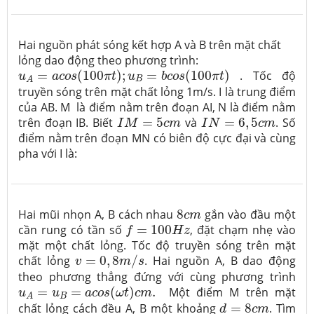
Hai nguồn phát sóng kết hợp A và B trên mặt chất
lỏng dao động theo phương trình:
u
A
=
a
c
o
s
(
100
π
t
)
;
u
B
=
b
c
o
s
(
100
π
t
)
=
(
100
)
;
=
(
100
)
. Tốc độ
u
a
c
o
s
π
t
u
b
c
o
s
π
t
B
A
truyền sóng trên mặt chất lỏng 1m/s. I là trung điểm
của AB. M là điểm nằm trên đoạn AI, N là điểm nằm
I
M
=
5
c
m
I
N
=
6
,
5
c
m
trên đoạn IB. Biết
=
5
và
=
6
,
5
. Số
I
M
c
m
I
N
c
m
điểm nằm trên đoạn MN có biên độ cực đại và cùng
pha với I là:
8
c
m
Hai mũi nhọn A, B cách nhau
8
gắn vào đầu một
c
m
f
=
100
H
z
cần rung có tần số
=
100
, đặt chạm nhẹ vào
f
H
z
mặt một chất lỏng. Tốc độ truyền sóng trên mặt
v
=
0
,
8
m
/
s
chất lỏng
=
0
,
8
/
. Hai nguồn A, B dao động
v
m
s
theo phương thẳng đứng với cùng phương trình
u
A
=
u
B
=
a
c
o
s
(
ω
t
)
c
m
.
=
=
(
)
.
Một điểm M trên mặt
u
u
a
c
o
s
ω
t
c
m
B
A
d
=
8
c
m
chất lỏng cách đều A, B một khoảng
=
8
. Tìm
d
c
m