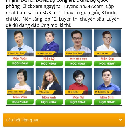
Phạm, ĐGTD, ĐGNL Bộ Công an, ĐGNL Bộ Quốc
phòng
-
Click xem ngay
)
tại Tuyensinh247.com.
Cập
nhật bám sát bộ SGK mới, Thầy Cô giáo giỏi, 3 bước
chi tiết: Nền tảng lớp 12; Luyện thi chuyên sâu; Luyện
đề đủ dạng đáp ứng mọi kì thi.
Câu hỏi liên quan