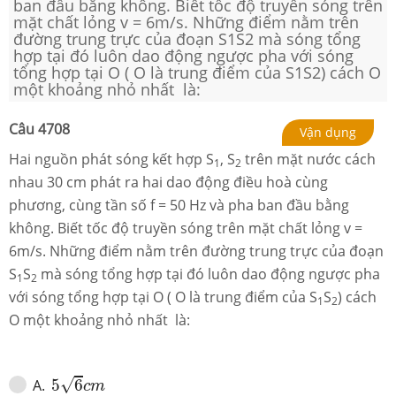
ban đầu bằng không. Biết tốc độ truyền sóng trên
mặt chất lỏng v = 6m/s. Những điểm nằm trên
đường trung trực của đoạn S1S2 mà sóng tổng
hợp tại đó luôn dao động ngược pha với sóng
tổng hợp tại O ( O là trung điểm của S1S2) cách O
một khoảng nhỏ nhất là:
Câu
4708
Vận dụng
Hai nguồn phát sóng kết hợp S
, S
trên mặt nước cách
1
2
nhau 30 cm phát ra hai dao động điều hoà cùng
phương, cùng tần số f = 50 Hz và pha ban đầu bằng
không. Biết tốc độ truyền sóng trên mặt chất lỏng v =
6m/s. Những điểm nằm trên đường trung trực của đoạn
S
S
mà sóng tổng hợp tại đó luôn dao động ngược pha
1
2
với sóng tổng hợp tại O ( O là trung điểm của S
S
) cách
1
2
O một khoảng nhỏ nhất là:
5
6
c
m
√
A
.
5
6
c
m