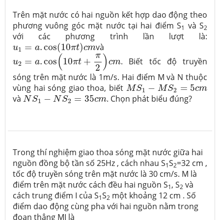
Trên mặt nước có hai nguồn kết hợp dao động theo
phương vuông góc mặt nước tại hai điểm S
và S
1
2
với các phương trình lần lượt là:
u
1
=
a
.
cos
(
10
π
t
)
c
m
=
.
cos
(
10
)
và
u
a
π
t
c
m
1
u
2
=
a
.
cos
(
10
π
t
+
π
2
)
c
m
π
(
)
=
.
cos
10
+
. Biết tốc độ truyền
u
a
π
t
c
m
2
2
sóng trên mặt nước là 1m/s. Hai điểm M và N thuộc
M
S
1
−
M
S
2
=
5
c
m
vùng hai sóng giao thoa, biết
−
=
5
M
S
M
S
c
m
1
2
N
S
1
−
N
S
2
=
35
c
m
và
−
=
35
. Chọn phát biểu đúng?
N
S
N
S
c
m
1
2
Trong thí nghiệm giao thoa sóng mặt nước giữa hai
nguồn đồng bộ tần số 25Hz , cách nhau S
S
=32 cm ,
1
2
tốc độ truyền sóng trên mặt nước là 30 cm/s. M là
điểm trên mặt nước cách đều hai nguồn S
, S­
và
1
2
cách trung điểm I của S
S
một khoảng 12 cm . Số
1
2
điểm dao động cùng pha với hai nguồn nằm trong
đoạn thẳng MI là