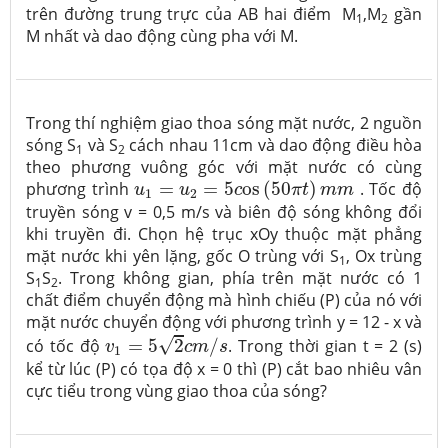
trên đường trung trực của AB hai điểm M
,M
gần
1
2
M nhất và dao động cùng pha với M.
Trong thí nghiệm giao thoa sóng mặt nước, 2 nguồn
sóng S
và S
cách nhau 11cm và dao động điều hòa
1
2
theo phương vuông góc với mặt nước có cùng
u
1
=
u
2
=
5
c
o
s
(
50
π
t
)
m
m
phương trình
=
=
5
o
s
(
50
)
. Tốc độ
u
u
c
π
t
m
m
1
2
truyền sóng v = 0,5 m/s và biên độ sóng không đổi
khi truyền đi. Chọn hệ trục xOy thuộc mặt phẳng
mặt nước khi yên lặng, gốc O trùng với S
, Ox trùng
1
S
S
. Trong không gian, phía trên mặt nước có 1
1
2
chất điểm chuyển động mà hình chiếu (P) của nó với
mặt nước chuyển động với phương trình y = 12 - x và
v
1
=
5
2
c
m
/
s
√
có tốc độ
=
5
2
/
. Trong thời gian t = 2 (s)
v
c
m
s
1
kể từ lúc (P) có tọa độ x = 0 thì (P) cắt bao nhiêu vân
cực tiểu trong vùng giao thoa của sóng?