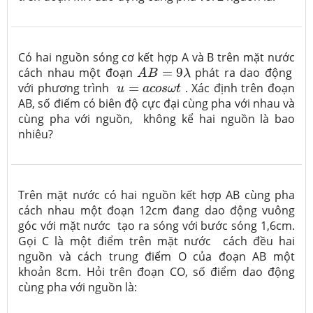
Có hai nguồn sóng cơ kết hợp A và B trên mặt nước
A
B
=
9
λ
cách nhau một đoạn
=
9
phát ra dao động
A
B
λ
u
=
a
c
o
s
ω
t
với phương trình
=
. Xác định trên đoạn
u
a
c
o
s
ω
t
AB, số điểm có biên độ cực đại cùng pha với nhau và
cùng pha với nguồn, không kể hai nguồn là bao
nhiêu?
Trên mặt nước có hai nguồn kết hợp AB cùng pha
cách nhau một đoạn 12cm đang dao động vuông
góc với mặt nước tạo ra sóng với bước sóng 1,6cm.
Gọi C là một điểm trên mặt nước cách đều hai
nguồn và cách trung điểm O của đoạn AB một
khoản 8cm. Hỏi trên đoạn CO, số điểm dao động
cùng pha với nguồn là: