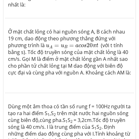
nhất là:
Ở mặt chất lỏng có hai nguồn sóng A, B cách nhau
19 cm, dao động theo phương thẳng đứng với
u
A
=
u
B
=
a
c
o
s
20
π
t
phương trình là
=
=
20
(với t tính
u
u
a
c
o
s
π
t
B
A
bằng s). Tốc độ truyền sóng của mặt chất lỏng là 40
cm/s. Gọi M là điểm ở mặt chất lỏng gần A nhất sao
cho phần tử chất lỏng tại M dao động với biên độ
cực đại và cùng pha với nguồn A. Khoảng cách AM là:
Dùng một âm thoa có tần số rung f = 100Hz người ta
tạo ra hai điểm S
,S
trên mặt nước hai nguồn sóng
1
2
cùng biên độ,cùng pha.S
S
= 3,2cm.Tốc độ truyền
1
2
sóng là 40 cm/s. I là trung điểm của S
S
. Định
1
2
những điểm dao động cùng pha với I.Tính khoảng từ