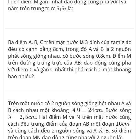
I đến điểm M gần I nhất dao động cùng pha với I và
nằm trên trung trực S
S
là:
1
2
Ba điểm A, B, C trên mặt nước là 3 đỉnh của tam giác
đều có cạnh bằng 8cm, trong đó A và B là 2 nguồn
phát sóng giống nhau, có bước sóng 0,8cm. Điểm M
trên đường trung trực của AB, dao động cùng pha
với điểm C và gần C nhất thì phải cách C một khoảng
bao nhiêu?
Trên mặt nước có 2 nguồn sóng giống hệt nhau A và
A
B
=
24
c
m
B cách nhau một khoảng
=
24
. Bước sóng
A
B
c
m
λ
=
2
,
5
c
m
=
2
,
5
. Hai điểm M và N trên mặt nước cùng
λ
c
m
16
c
m
cách đều trung điểm của đoạn AB một đoạn
16
c
m
và cùng cách đều 2 nguồn sóng và A và B. Số điểm
trên đoạn MN dao động cùng pha với 2 nguồn là: