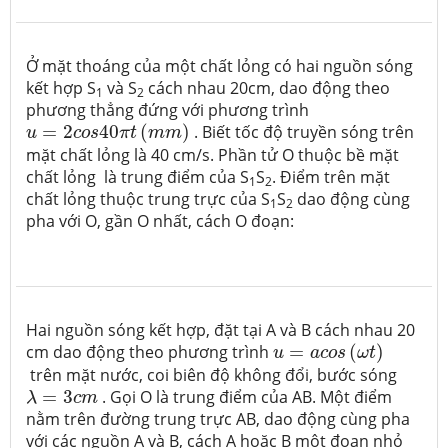
Ở mặt thoáng của một chất lỏng có hai nguồn sóng
kết hợp S
và S
cách nhau 20cm, dao động theo
1
2
phương thẳng đứng với phương trình
u
=
2
c
o
s
40
π
t
(
m
m
)
=
2
40
(
)
. Biết tốc độ truyền sóng trên
u
c
o
s
π
t
m
m
mặt chất lỏng là 40 cm/s. Phần tử O thuộc bề mặt
chất lỏng là trung điểm của S
S
. Điểm trên mặt
1
2
chất lỏng thuộc trung trực của S
S
dao động cùng
1
2
pha với O, gần O nhất, cách O đoạn:
Hai nguồn sóng kết hợp, đặt tại A và B cách nhau 20
u
=
a
c
o
s
(
ω
t
)
cm dao động theo phương trình
=
(
)
u
a
c
o
s
ω
t
trên mặt nước, coi biên độ không đổi, bước sóng
λ
=
3
c
m
=
3
. Gọi O là trung điểm của AB. Một điểm
λ
c
m
nằm trên đường trung trực AB, dao động cùng pha
với các nguồn A và B, cách A hoặc B một đoạn nhỏ