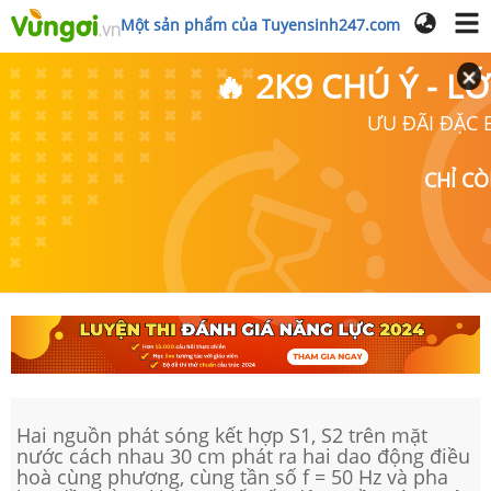
Một sản phẩm của Tuyensinh247.com
🔥 2K9 CHÚ Ý - 
ƯU ĐÃI ĐẶC B
CHỈ C
Hai nguồn phát sóng kết hợp S1, S2 trên mặt
nước cách nhau 30 cm phát ra hai dao động điều
hoà cùng phương, cùng tần số f = 50 Hz và pha